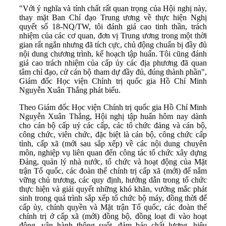
"Với ý nghĩa và tính chất rất quan trọng của Hội nghị này,
thay mặt Ban Chỉ đạo Trung ương về thực hiện Nghị
quyết số 18-NQ/TW, tôi đánh giá cao tinh thần, trách
nhiệm của các cơ quan, đơn vị Trung ương trong một thời
gian rất ngắn nhưng đã tích cực, chủ động chuẩn bị đầy đủ
nội dung chương trình, kế hoạch tập huấn. Tôi cũng đánh
giá cao trách nhiệm của cấp ủy các địa phương đã quan
tâm chỉ đạo, cử cán bộ tham dự đầy đủ, đúng thành phần",
Giám đốc Học viện Chính trị quốc gia Hồ Chí Minh
Nguyễn Xuân Thắng phát biểu.
Theo Giám đốc Học viện Chính trị quốc gia Hồ Chí Minh
Nguyễn Xuân Thắng, Hội nghị tập huấn hôm nay dành
cho cán bộ cấp uỷ các cấp, các tổ chức đảng và cán bộ,
công chức, viên chức, đặc biệt là cán bộ, công chức cấp
tỉnh, cấp xã (mới sau sắp xếp) về các nội dung chuyên
môn, nghiệp vụ liên quan đến công tác tổ chức xây dựng
Đảng, quản lý nhà nước, tổ chức và hoạt động của Mặt
trận Tổ quốc, các đoàn thể chính trị cấp xã (mới) để nắm
vững chủ trương, các quy định, hướng dẫn trong tổ chức
thực hiện và giải quyết những khó khăn, vướng mắc phát
sinh trong quá trình sắp xếp tổ chức bộ máy, đồng thời để
cấp ủy, chính quyền và Mặt trận Tổ quốc, các đoàn thể
chính trị ở cấp xã (mới) đồng bộ, đồng loạt đi vào hoạt
động, vận hành thông suốt, đảm bảo chất lượng, hiệu