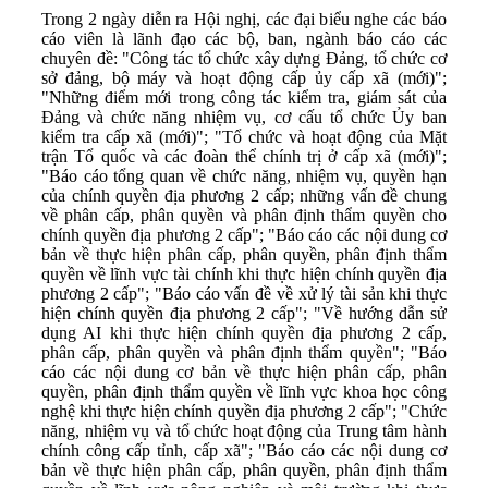
Trong 2 ngày diễn ra Hội nghị, các đại biểu nghe các báo
cáo viên là lãnh đạo các bộ, ban, ngành báo cáo các
chuyên đề: "Công tác tổ chức xây dựng Đảng, tổ chức cơ
sở đảng, bộ máy và hoạt động cấp ủy cấp xã (mới)";
"Những điểm mới trong công tác kiểm tra, giám sát của
Đảng và chức năng nhiệm vụ, cơ cấu tổ chức Ủy ban
kiểm tra cấp xã (mới)"; "Tổ chức và hoạt động của Mặt
trận Tổ quốc và các đoàn thể chính trị ở cấp xã (mới)";
"Báo cáo tổng quan về chức năng, nhiệm vụ, quyền hạn
của chính quyền địa phương 2 cấp; những vấn đề chung
về phân cấp, phân quyền và phân định thẩm quyền cho
chính quyền địa phương 2 cấp"; "Báo cáo các nội dung cơ
bản về thực hiện phân cấp, phân quyền, phân định thẩm
quyền về lĩnh vực tài chính khi thực hiện chính quyền địa
phương 2 cấp"; "Báo cáo vấn đề về xử lý tài sản khi thực
hiện chính quyền địa phương 2 cấp"; "Về hướng dẫn sử
dụng AI khi thực hiện chính quyền địa phương 2 cấp,
phân cấp, phân quyền và phân định thẩm quyền"; "Báo
cáo các nội dung cơ bản về thực hiện phân cấp, phân
quyền, phân định thẩm quyền về lĩnh vực khoa học công
nghệ khi thực hiện chính quyền địa phương 2 cấp"; "Chức
năng, nhiệm vụ và tổ chức hoạt động của Trung tâm hành
chính công cấp tỉnh, cấp xã"; "Báo cáo các nội dung cơ
bản về thực hiện phân cấp, phân quyền, phân định thẩm