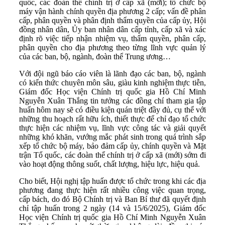
quốc, các đoàn thể chính trị ở cấp xã (mới); tổ chức bộ
máy vận hành chính quyền địa phương 2 cấp; vấn đề phân
cấp, phân quyền và phân định thẩm quyền của cấp ủy, Hội
đồng nhân dân, Ủy ban nhân dân cấp tỉnh, cấp xã và xác
định rõ việc tiếp nhận nhiệm vụ, thẩm quyền, phân cấp,
phân quyền cho địa phương theo từng lĩnh vực quản lý
của các ban, bộ, ngành, đoàn thể Trung ương…
Với đội ngũ báo cáo viên là lãnh đạo các ban, bộ, ngành
có kiến thức chuyên môn sâu, giàu kinh nghiệm thực tiễn,
Giám đốc Học viện Chính trị quốc gia Hồ Chí Minh
Nguyễn Xuân Thắng tin tưởng các đồng chí tham gia tập
huấn hôm nay sẽ có điều kiện quán triệt đầy đủ, cụ thể với
những thu hoạch rất hữu ích, thiết thực để chỉ đạo tổ chức
thực hiện các nhiệm vụ, lĩnh vực công tác và giải quyết
những khó khăn, vướng mắc phát sinh trong quá trình sắp
xếp tổ chức bộ máy, bảo đảm cấp ủy, chính quyền và Mặt
trận Tổ quốc, các đoàn thể chính trị ở cấp xã (mới) sớm đi
vào hoạt động thông suốt, chất lượng, hiệu lực, hiệu quả.
Cho biết, Hội nghị tập huấn được tổ chức trong khi các địa
phương đang thực hiện rất nhiều công việc quan trọng,
cấp bách, do đó Bộ Chính trị và Ban Bí thư đã quyết định
chỉ tập huấn trong 2 ngày (14 và 15/6/2025), Giám đốc
Học viện Chính trị quốc gia Hồ Chí Minh Nguyễn Xuân