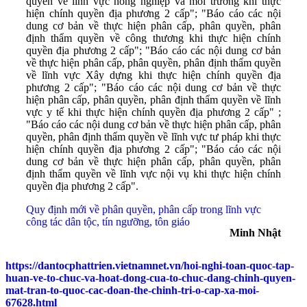
quyền về lĩnh vực nông nghiệp và môi trường khi thực
hiện chính quyền địa phương 2 cấp"; "Báo cáo các nội
dung cơ bản về thực hiện phân cấp, phân quyền, phân
định thẩm quyền về công thương khi thực hiện chính
quyền địa phương 2 cấp"; "Báo cáo các nội dung cơ bản
về thực hiện phân cấp, phân quyền, phân định thẩm quyền
về lĩnh vực Xây dựng khi thực hiện chính quyền địa
phương 2 cấp"; "Báo cáo các nội dung cơ bản về thực
hiện phân cấp, phân quyền, phân định thẩm quyền về lĩnh
vực y tế khi thực hiện chính quyền địa phương 2 cấp" ;
"Báo cáo các nội dung cơ bản về thực hiện phân cấp, phân
quyền, phân định thẩm quyền về lĩnh vực tư pháp khi thực
hiện chính quyền địa phương 2 cấp"; "Báo cáo các nội
dung cơ bản về thực hiện phân cấp, phân quyền, phân
định thẩm quyền về lĩnh vực nội vụ khi thực hiện chính
quyền địa phương 2 cấp".
Quy định mới về phân quyền, phân cấp trong lĩnh vực
công tác dân tộc, tín ngưỡng, tôn giáo
Minh Nhật
https://dantocphattrien.vietnamnet.vn/hoi-nghi-toan-quoc-tap-
huan-ve-to-chuc-va-hoat-dong-cua-to-chuc-dang-chinh-quyen-
mat-tran-to-quoc-cac-doan-the-chinh-tri-o-cap-xa-moi-
67628.html