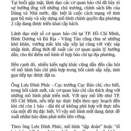
Tại buổi gặp mặt, lãnh đạo các cơ quan báo chí đã bày tỏ
sự hưởng ứng với những chủ trương, chính sách lớn của
Đảng và Nhà nước, đặc biệt là cuộc cách mạng về tinh
gọn bộ máy và xây dựng mô hình chính quyền địa phương
2 cấp đang được triển khai cấp bách.
Lãnh đạo một số cơ quan báo chí tại TP. Hồ Chí Minh,
Bình Dương và Bà Rịa - Vũng Tàu cũng chia sẻ những
khó khăn, vướng mắc khi sắp xếp lại cùng với việc sáp
nhập tỉnh, đồng thời đề xuất các cơ quan quản lý hướng
dẫn, cho thí điểm mô hình tổ hợp báo chí tại địa phương.
Bên cạnh đó, nhiều kiến nghị khác cũng dẫn đến câu hỏi
về mô hình báo chí phù hợp trong bối cảnh sắp xếp, tinh
gọn tiếp tục được đặt ra.
Ông Lưu Đình Phúc - Cục trưởng Cục Báo chí, cho biết,
trong bối cảnh mới, các cơ quan báo chí cần thích ứng với
những mô hình phát triển mới. Với quy mô lớn như TP.
Hồ Chí Minh, nếu tiếp tục thực hiện theo quy hoạch đến
khi chỉ còn 1 báo - đài thì sẽ không phù hợp với thực tiễn
của một đô thị đặc biệt. Vì vậy mô hình mới đang được đề
xuất nhằm bảo đảm phát triển bền vững.
Theo ông Lưu Đình Phúc, mô hình "tập đoàn" hoặc "tổ