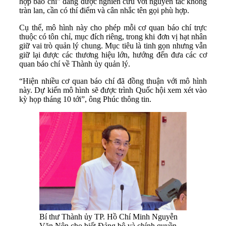
hợp báo chí" đang được nghiên cứu với nguyên tắc không
tràn lan, cần có thí điểm và cân nhắc tên gọi phù hợp.
Cụ thể, mô hình này cho phép mỗi cơ quan báo chí trực
thuộc có tôn chỉ, mục đích riêng, trong khi đơn vị hạt nhân
giữ vai trò quản lý chung. Mục tiêu là tinh gọn nhưng vẫn
giữ lại được các thương hiệu lớn, hướng đến đưa các cơ
quan báo chí về Thành ủy quản lý.
“Hiện nhiều cơ quan báo chí đã đồng thuận với mô hình
này. Dự kiến mô hình sẽ được trình Quốc hội xem xét vào
kỳ họp tháng 10 tới”, ông Phúc thông tin.
Bí thư Thành ủy TP. Hồ Chí Minh Nguyễn
Văn Nên cho biết Đảng bộ và chính quyền