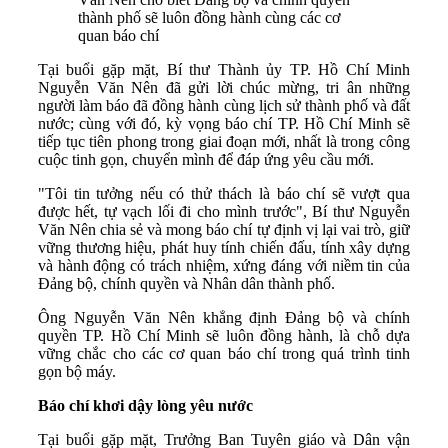
thành phố sẽ luôn đồng hành cùng các cơ
quan báo chí
Tại buổi gặp mặt, Bí thư Thành ủy TP. Hồ Chí Minh
Nguyễn Văn Nên đã gửi lời chúc mừng, tri ân những
người làm báo đã đồng hành cùng lịch sử thành phố và đất
nước; cùng với đó, kỳ vọng báo chí TP. Hồ Chí Minh sẽ
tiếp tục tiên phong trong giai đoạn mới, nhất là trong công
cuộc tinh gọn, chuyển mình để đáp ứng yêu cầu mới.
"Tôi tin tưởng nếu có thử thách là báo chí sẽ vượt qua
được hết, tự vạch lối đi cho mình trước", Bí thư Nguyễn
Văn Nên chia sẻ và mong báo chí tự định vị lại vai trò, giữ
vững thương hiệu, phát huy tính chiến đấu, tính xây dựng
và hành động có trách nhiệm, xứng đáng với niềm tin của
Đảng bộ, chính quyền và Nhân dân thành phố.
Ông Nguyễn Văn Nên khẳng định Đảng bộ và chính
quyền TP. Hồ Chí Minh sẽ luôn đồng hành, là chỗ dựa
vững chắc cho các cơ quan báo chí trong quá trình tinh
gọn bộ máy.
Báo chí khơi dậy lòng yêu nước
Tại buổi gặp mặt, Trưởng Ban Tuyên giáo và Dân vận