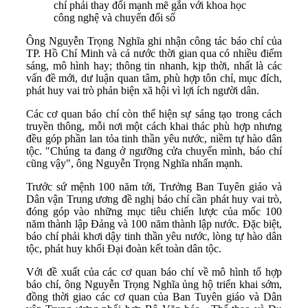
chí phải thay đổi mạnh mẽ gắn với khoa học
công nghệ và chuyển đổi số
Ông Nguyễn Trọng Nghĩa ghi nhận công tác báo chí của
TP. Hồ Chí Minh và cả nước thời gian qua có nhiều điểm
sáng, mô hình hay; thông tin nhanh, kịp thời, nhất là các
vấn đề mới, dư luận quan tâm, phù hợp tôn chỉ, mục đích,
phát huy vai trò phản biện xã hội vì lợi ích người dân.
Các cơ quan báo chí còn thể hiện sự sáng tạo trong cách
truyền thông, mỗi nơi một cách khai thác phù hợp nhưng
đều góp phần lan tỏa tinh thần yêu nước, niềm tự hào dân
tộc. "Chúng ta đang ở ngưỡng cửa chuyển mình, báo chí
cũng vậy", ông Nguyễn Trọng Nghĩa nhấn mạnh.
Trước sứ mệnh 100 năm tới, Trưởng Ban Tuyên giáo và
Dân vận Trung ương đề nghị báo chí cần phát huy vai trò,
đóng góp vào những mục tiêu chiến lược của mốc 100
năm thành lập Đảng và 100 năm thành lập nước. Đặc biệt,
báo chí phải khơi dậy tinh thần yêu nước, lòng tự hào dân
tộc, phát huy khối Đại đoàn kết toàn dân tộc.
Với đề xuất của các cơ quan báo chí về mô hình tổ hợp
báo chí, ông Nguyễn Trọng Nghĩa ủng hộ triển khai sớm,
đồng thời giao các cơ quan của Ban Tuyên giáo và Dân