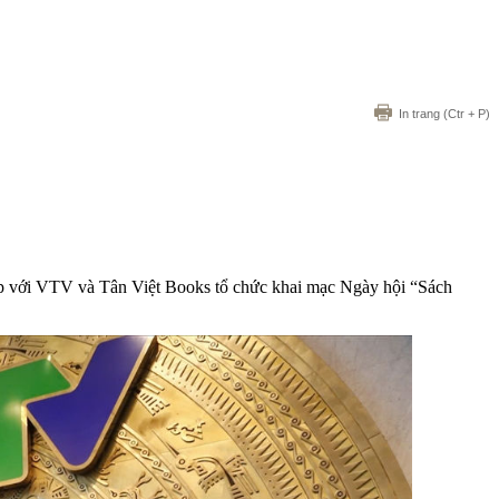
In trang
(Ctr + P)
p với VTV và Tân Việt Books tổ chức khai mạc Ngày hội “Sách