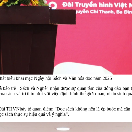
át biểu khai mạc Ngày hội Sách và Văn hóa đọc năm 2025
 báo trẻ - Sách và Nghề” nhận được sự quan tâm của đông đảo bạn trẻ
ủa sách và tri thức đối với việc định hình thế giới quan, nhân sinh 
 THVNbày tỏ quan điểm: “Đọc sách không nên là ép buộc mà cần là 
ọc sách thực sự hiệu quả và ý nghĩa”.