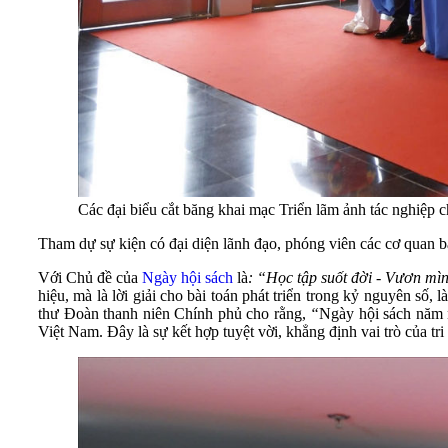
Các đại biểu cắt băng khai mạc Triển lãm ảnh tác nghiệ
Tham dự sự kiện có đại diện lãnh đạo, phóng viên các cơ quan b
Với Chủ đề của
Ngày hội sách
là
:
“Học tập suốt đời - Vươn mì
hiệu, mà là lời giải cho bài toán phát triển trong kỷ nguyên số, 
thư Đoàn thanh niên Chính phủ cho rằng,
“
Ngày hội sách năm 
Việt Nam. Đây là sự kết hợp tuyệt vời, khẳng định vai trò của t