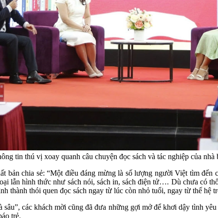
ông tin thú vị xoay quanh câu chuyện đọc sách và tác nghiệp của nhà
bản chia sẻ: “Một điều đáng mừng là số lượng người Việt tìm đến c
ại lẫn hình thức như sách nói, sách in, sách điện tử…. Dù chưa có thố
nh thành thói quen đọc sách ngay từ lúc còn nhỏ tuổi, ngay từ thế hệ tr
 mà sâu”, các khách mời cũng đã đưa những gợi mở để khơi dậy tình yê
báo trẻ.