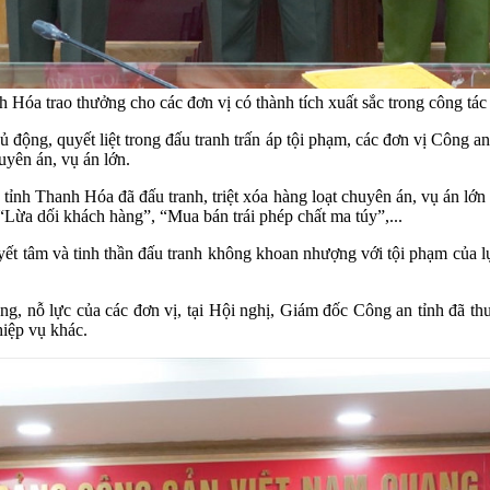
óa trao thưởng cho các đơn vị có thành tích xuất sắc trong công tác
ủ động, quyết liệt trong đấu tranh trấn áp tội phạm, các đơn vị Công a
uyên án, vụ án lớn.
tỉnh Thanh Hóa đã đấu tranh, triệt xóa hàng loạt chuyên án, vụ án lớn 
“Lừa dối khách hàng”, “Mua bán trái phép chất ma túy”,...
 quyết tâm và tinh thần đấu tranh không khoan nhượng với tội phạm c
ng, nỗ lực của các đơn vị, tại Hội nghị, Giám đốc Công an tỉnh đã t
hiệp vụ khác.