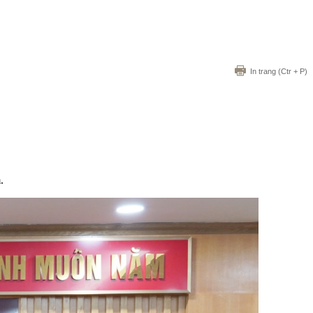
In trang
(Ctr + P)
.