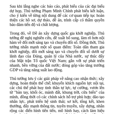
Sau khi lắng nghe các báo cáo, phát biểu của các đại biểu
dự họp, Thủ tướng Phạm Minh Chính phát biểu kết luận,
cho ý kiến về từng nội dung để các cơ quan tiếp tục hoàn
thiện các hồ sơ, dự thảo, đề án, trình cấp có thẩm quyền
bảo đảm tiến độ và chất lượng.
Trong đó, về Đề án xây dựng quốc gia khởi nghiệp, Thủ
tướng đề nghị nghiên cứu, đề xuất bổ sung, làm rõ hơn nội
hàm về đổi mới sáng tạo và chuyển đổi số. Đồng thời, Thủ
tướng nhấn mạnh một số quan điểm: Toàn dân tham gia
khởi nghiệp, đổi mới sáng tạo và chuyển đổi số dưới sự
lãnh đạo của Đảng, quản lý của Nhà nước, sự thúc đẩy
của Mặt trận Tổ quốc Việt Nam; gắn với sự phát triển
nhanh, bền vững của đất nước; đóng góp vào tăng trưởng
GDP và tăng năng suất lao động.
Thủ tướng lưu ý các giải pháp về nâng cao nhận thức; xây
dựng, hoàn thiện thể chế; khuyến khích nguồn lực nội tại,
các chủ thể phát huy tinh thần tự lực, tự cường, vươn lên
từ "bàn tay, khối óc, mảnh đất, khung trời, cửa biển" của
mình, đồng thời có các chính sách hỗ trợ phù hợp; đào tạo
nhân lực, phát triển hệ sinh thái; sơ kết, tổng kết, khen
thưởng, đẩy mạnh thông tin, tuyên truyền, xây dựng, nhân
rộng các điển hình tiên tiến, mô hình hay, cách làm hiệu