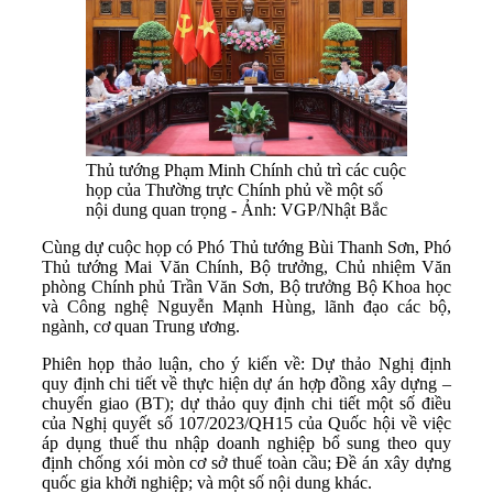
Thủ tướng Phạm Minh Chính chủ trì các cuộc
họp của Thường trực Chính phủ về một số
nội dung quan trọng - Ảnh: VGP/Nhật Bắc
Cùng dự cuộc họp có Phó Thủ tướng Bùi Thanh Sơn, Phó
Thủ tướng Mai Văn Chính, Bộ trưởng, Chủ nhiệm Văn
phòng Chính phủ Trần Văn Sơn, Bộ trưởng Bộ Khoa học
và Công nghệ Nguyễn Mạnh Hùng, lãnh đạo các bộ,
ngành, cơ quan Trung ương.
Phiên họp thảo luận, cho ý kiến về: Dự thảo Nghị định
quy định chi tiết về thực hiện dự án hợp đồng xây dựng –
chuyển giao (BT); dự thảo quy định chi tiết một số điều
của Nghị quyết số 107/2023/QH15 của Quốc hội về việc
áp dụng thuế thu nhập doanh nghiệp bổ sung theo quy
định chống xói mòn cơ sở thuế toàn cầu; Đề án xây dựng
quốc gia khởi nghiệp; và một số nội dung khác.