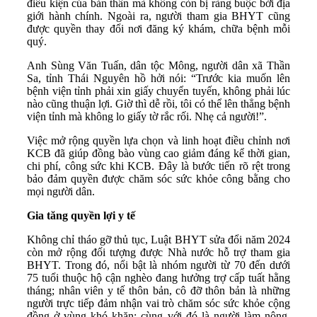
điều kiện của bản thân mà không còn bị ràng buộc bởi địa
giới hành chính. Ngoài ra, người tham gia BHYT cũng
được quyền thay đổi nơi đăng ký khám, chữa bệnh mỗi
quý.
Anh Sùng Văn Tuấn, dân tộc Mông, người dân xã Thần
Sa, tỉnh Thái Nguyên hồ hởi nói: “Trước kia muốn lên
bệnh viện tỉnh phải xin giấy chuyển tuyến, không phải lúc
nào cũng thuận lợi. Giờ thì dễ rồi, tôi có thể lên thẳng bệnh
viện tỉnh mà không lo giấy tờ rắc rối. Nhẹ cả người!”.
Việc mở rộng quyền lựa chọn và linh hoạt điều chỉnh nơi
KCB đã giúp đồng bào vùng cao giảm đáng kể thời gian,
chi phí, công sức khi KCB. Đây là bước tiến rõ rệt trong
bảo đảm quyền được chăm sóc sức khỏe công bằng cho
mọi người dân.
Gia tăng quyền lợi y tế
Không chỉ tháo gỡ thủ tục, Luật BHYT sửa đổi năm 2024
còn mở rộng đối tượng được Nhà nước hỗ trợ tham gia
BHYT. Trong đó, nổi bật là nhóm người từ 70 đến dưới
75 tuổi thuộc hộ cận nghèo đang hưởng trợ cấp tuất hằng
tháng; nhân viên y tế thôn bản, cô đỡ thôn bản là những
người trực tiếp đảm nhận vai trò chăm sóc sức khỏe cộng
đồng ở vùng khó khăn; cùng với đó là người làm nông,