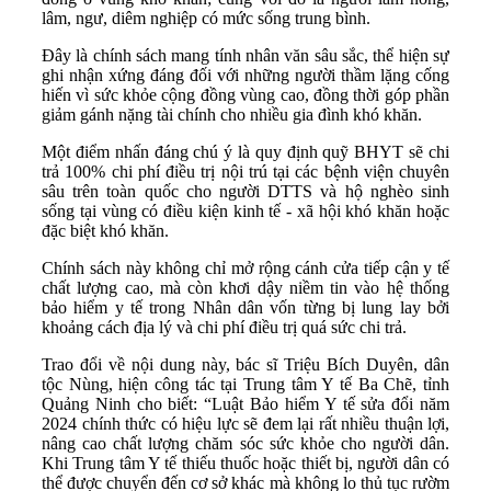
lâm, ngư, diêm nghiệp có mức sống trung bình.
Đây là chính sách mang tính nhân văn sâu sắc, thể hiện sự
ghi nhận xứng đáng đối với những người thầm lặng cống
hiến vì sức khỏe cộng đồng vùng cao, đồng thời góp phần
giảm gánh nặng tài chính cho nhiều gia đình khó khăn.
Một điểm nhấn đáng chú ý là quy định quỹ BHYT sẽ chi
trả 100% chi phí điều trị nội trú tại các bệnh viện chuyên
sâu trên toàn quốc cho người DTTS và hộ nghèo sinh
sống tại vùng có điều kiện kinh tế - xã hội khó khăn hoặc
đặc biệt khó khăn.
Chính sách này không chỉ mở rộng cánh cửa tiếp cận y tế
chất lượng cao, mà còn khơi dậy niềm tin vào hệ thống
bảo hiểm y tế trong Nhân dân vốn từng bị lung lay bởi
khoảng cách địa lý và chi phí điều trị quá sức chi trả.
Trao đổi về nội dung này, bác sĩ Triệu Bích Duyên, dân
tộc Nùng, hiện công tác tại Trung tâm Y tế Ba Chẽ, tỉnh
Quảng Ninh cho biết: “Luật Bảo hiểm Y tế sửa đổi năm
2024 chính thức có hiệu lực sẽ đem lại rất nhiều thuận lợi,
nâng cao chất lượng chăm sóc sức khỏe cho người dân.
Khi Trung tâm Y tế thiếu thuốc hoặc thiết bị, người dân có
thể được chuyển đến cơ sở khác mà không lo thủ tục rườm