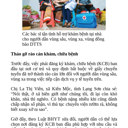
Các bác sĩ tận tình hỗ trợ khám bệnh tại nhà
cho người dân vùng sâu, vùng xa, vùng đồng
bào DTTS
Tháo gỡ rào cản khám, chữa bệnh
Trước đây, việc phải đăng ký khám, chữa bệnh (KCB) ban
đầu tại nơi cư trú và quy định bắt buộc về giấy chuyển
tuyến đã trở thành rào cản lớn đối với người dân vùng sâu,
vùng xa trong việc tiếp cận dịch vụ y tế tuyến trên.
Chị La Thị Viên, xã Kiên Mộc, tỉnh Lạng Sơn chia sẻ:
“Nói thật, ở xã biên giới như chúng tôi, đi lại còn khó
khăn, nhà thì nghèo. Có bệnh nặng nhiều khi cũng đành
chấp nhận số phận, vì thủ tục chuyển viện rườm rà, không
biết xoay xở ra sao”.
Giờ đây, theo Luật BHYT sửa đổi, người dân có thể lựa
chọn nơi đăng ký KCB ban đầu phù hợp với nhu cầu và