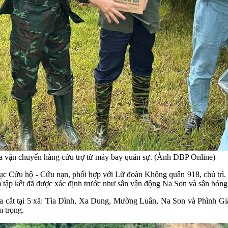
a vận chuyển hàng cứu trợ từ máy bay quân sự. (Ảnh ĐBP Online)
Cục Cứu hộ - Cứu nạn, phối hợp với Lữ đoàn Không quân 918, chủ trì
.
m tập kết đã được xác định trước như sân vận động Na Son và sân bón
hia cắt tại 5 xã: Tìa Dình, Xa Dung, Mường Luân, Na Son và Phình Gi
m trọng.