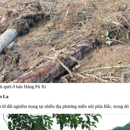
lũ quét ở bản Háng Pú Xi
ơn La
t lở đất nghiêm trọng tại nhiều địa phương miền núi phía Bắc, trong đó 