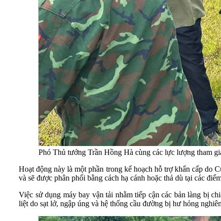
Phó Thủ tướng Trần Hồng Hà cùng các lực lượng tham gi
Hoạt động này là một phần trong kế hoạch hỗ trợ khẩn cấp do 
và sẽ được phân phối bằng cách hạ cánh hoặc thả dù tại các điể
Việc sử dụng máy bay vận tải nhằm tiếp cận các bản làng bị c
liệt do sạt lở, ngập úng và hệ thống cầu đường bị hư hỏng nghiê