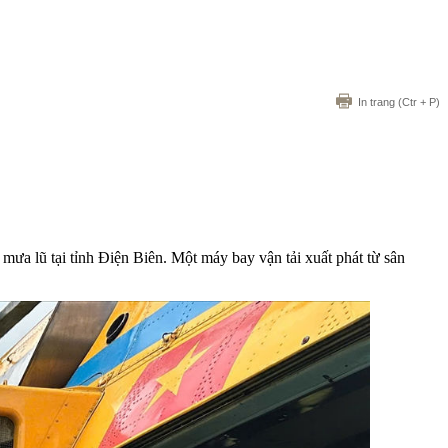
In trang
(Ctr + P)
ưa lũ tại tỉnh Điện Biên. Một máy bay vận tải xuất phát từ sân