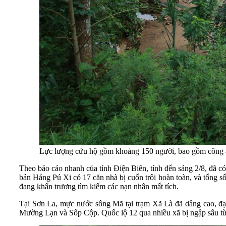
Lực lượng cứu hộ gồm khoảng 150 người, bao gồm công an
Theo báo cáo nhanh của tỉnh Điện Biên, tính đến sáng 2/8, đã có
bản Háng Pú Xi có 17 căn nhà bị cuốn trôi hoàn toàn, và tổng 
đang khẩn trương tìm kiếm các nạn nhân mất tích.
Tại Sơn La, mực nước sông Mã tại trạm Xã Là đã dâng cao, đạ
Mường Lạn và Sốp Cộp
. Quốc lộ 12 qua nhiều xã bị ngập sâu t