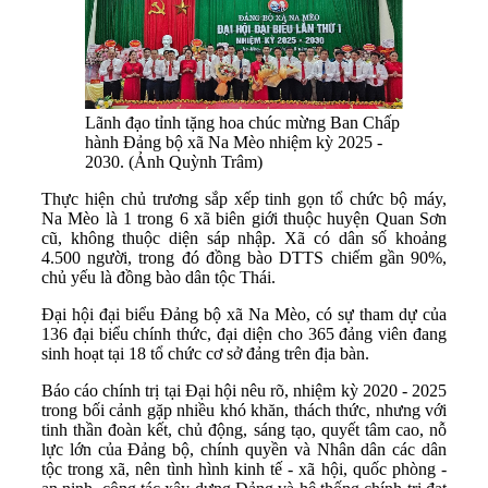
Lãnh đạo tỉnh tặng hoa chúc mừng Ban Chấp
hành Đảng bộ xã Na Mèo nhiệm kỳ 2025 -
2030. (Ảnh Quỳnh Trâm)
Thực hiện chủ trương sắp xếp tinh gọn tổ chức bộ máy,
Na Mèo là 1 trong 6 xã biên giới thuộc huyện Quan Sơn
cũ, không thuộc diện sáp nhập. Xã có dân số khoảng
4.500 người, trong đó đồng bào DTTS chiếm gần 90%,
chủ yếu là đồng bào dân tộc Thái.
Đại hội đại biểu Đảng bộ xã Na Mèo, có sự tham dự của
136 đại biểu chính thức, đại diện cho 365 đảng viên đang
sinh hoạt tại 18 tổ chức cơ sở đảng trên địa bàn.
Báo cáo chính trị tại Đại hội nêu rõ, nhiệm kỳ 2020 - 2025
trong bối cảnh gặp nhiều khó khăn, thách thức, nhưng với
tinh thần đoàn kết, chủ động, sáng tạo, quyết tâm cao, nỗ
lực lớn của Đảng bộ, chính quyền và Nhân dân các dân
tộc trong xã, nên tình hình kinh tế - xã hội, quốc phòng -