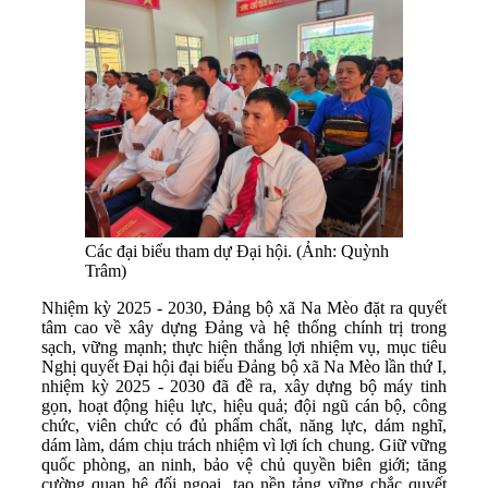
Các đại biểu tham dự Đại hội. (Ảnh: Quỳnh
Trâm)
Nhiệm kỳ 2025 - 2030, Đảng bộ xã Na Mèo đặt ra quyết
tâm cao về xây dựng Đảng và hệ thống chính trị trong
sạch, vững mạnh; thực hiện thắng lợi nhiệm vụ, mục tiêu
Nghị quyết Đại hội đại biểu Đảng bộ xã Na Mèo lần thứ I,
nhiệm kỳ 2025 - 2030 đã đề ra, xây dựng bộ máy tinh
gọn, hoạt động hiệu lực, hiệu quả; đội ngũ cán bộ, công
chức, viên chức có đủ phẩm chất, năng lực, dám nghĩ,
dám làm, dám chịu trách nhiệm vì lợi ích chung. Giữ vững
quốc phòng, an ninh, bảo vệ chủ quyền biên giới; tăng
cường quan hệ đối ngoại, tạo nền tảng vững chắc quyết