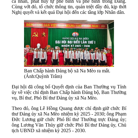
cá nhân, phát huy tự phê bình và phê bình trong Đảng.
Cùng với đó, tổ chức thông tin, quán triệt đầy đủ, kịp thời
Nghị quyết và kết quả Đại hội đến các tầng lớp Nhân dân.
Ban Chấp hành Đảng bộ xã Na Mèo ra mắt.
(Ảnh:Quỳnh Trâm)
Đại hội đã công bố Quyết định của Ban Thường vụ Tỉnh
ủy về việc chỉ định Ban Chấp hành Đảng bộ, Ban Thường
vụ, Bí thư, Phó Bí thư Đảng ủy xã Na Mèo.
Theo đó, ông Lê Hồng Quang được chỉ định giữ chức Bí
thư Đảng ủy xã Na Mèo nhiệm kỳ 2025 - 2030; ông Phạm
Đức Lương giữ chức Phó Bí thư Thường trực Đảng ủy;
ông Lương Văn Thủy giữ chức Phó Bí thư Đảng ủy, Chủ
tịch UBND xã nhiệm kỳ 2025 - 2030.