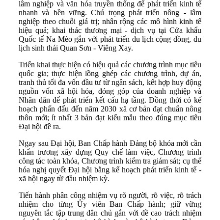
lâm nghiệp và văn hóa truyền thống để phát triển kinh tế
nhanh và bền vững. Chú trọng phát triển nông - lâm
nghiệp theo chuỗi giá trị; nhân rộng các mô hình kinh tế
hiệu quả; khai thác thương mại - dịch vụ tại Cửa khẩu
Quốc tế Na Mèo gắn với phát triển du lịch cộng đồng, du
lịch sinh thái Quan Sơn - Viêng Xay.
Triển khai thực hiện có hiệu quả các chương trình mục tiêu
quốc gia; thực hiện lồng ghép các chương trình, dự án,
tranh thủ tối đa vốn đầu tư từ ngân sách, kết hợp huy động
nguồn vốn xã hội hóa, đóng góp của doanh nghiệp và
Nhân dân để phát triển kết cấu hạ tầng. Đồng thời có kế
hoạch phấn đấu đến năm 2030 xã cơ bản đạt chuẩn nông
thôn mới; ít nhất 3 bản đạt kiểu mẫu theo đúng mục tiêu
Đại hội đề ra.
Ngay sau Đại hội, Ban Chấp hành Đảng bộ khóa mới cần
khẩn trương xây dựng Quy chế làm việc, Chương trình
công tác toàn khóa, Chương trình kiểm tra giám sát; cụ thể
hóa nghị quyết Đại hội bằng kế hoạch phát triển kinh tế -
xã hội ngay từ đầu nhiệm kỳ.
Tiến hành phân công nhiệm vụ rõ người, rõ việc, rõ trách
nhiệm cho từng Ủy viên Ban Chấp hành; giữ vững
nguyên tắc tập trung dân chủ gắn với đề cao trách nhiệm