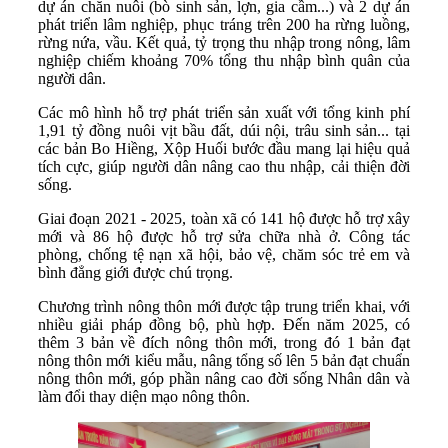
dự án chăn nuôi (bò sinh sản, lợn, gia cầm...) và 2 dự án
phát triển lâm nghiệp, phục tráng trên 200 ha rừng luồng,
rừng nứa, vầu. Kết quả, tỷ trọng thu nhập trong nông, lâm
nghiệp chiếm khoảng 70% tổng thu nhập bình quân của
người dân.
Các mô hình hỗ trợ phát triển sản xuất với tổng kinh phí
1,91 tỷ đồng nuôi vịt bầu đất, dúi nội, trâu sinh sản... tại
các bản Bo Hiềng, Xộp Huối bước đầu mang lại hiệu quả
tích cực, giúp người dân nâng cao thu nhập, cải thiện đời
sống.
Giai đoạn 2021 - 2025, toàn xã có 141 hộ được hỗ trợ xây
mới và 86 hộ được hỗ trợ sửa chữa nhà ở. Công tác
phòng, chống tệ nạn xã hội, bảo vệ, chăm sóc trẻ em và
bình đẳng giới được chú trọng.
Chương trình nông thôn mới được tập trung triển khai, với
nhiều giải pháp đồng bộ, phù hợp. Đến năm 2025, có
thêm 3 bản về đích nông thôn mới, trong đó 1 bản đạt
nông thôn mới kiểu mẫu, nâng tổng số lên 5 bản đạt chuẩn
nông thôn mới, góp phần nâng cao đời sống Nhân dân và
làm đổi thay diện mạo nông thôn.