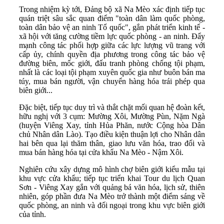
Trong nhiệm kỳ tới, Đảng bộ xã Na Mèo xác định tiếp tục
quán triệt sâu sắc quan điểm "toàn dân làm quốc phòng,
toàn dân bảo vệ an ninh Tổ quốc", gắn phát triển kinh tế -
xã hội với tăng cường tiềm lực quốc phòng - an ninh. Đẩy
mạnh công tác phối hợp giữa các lực lượng vũ trang với
cấp ủy, chính quyền địa phương trong công tác bảo vệ
đường biên, mốc giới, đấu tranh phòng chống tội phạm,
nhất là các loại tội phạm xuyên quốc gia như buôn bán ma
túy, mua bán người, vận chuyển hàng hóa trái phép qua
biên giới...
Đặc biệt, tiếp tục duy trì và thắt chặt mối quan hệ đoàn kết,
hữu nghị với 3 cụm: Mường Xôi, Mường Pùn, Nặm Ngà
(huyện Viêng Xay, tỉnh Hủa Phăn, nước Cộng hòa Dân
chủ Nhân dân Lào). Tạo điều kiện thuận lợi cho Nhân dân
hai bên qua lại thăm thân, giao lưu văn hóa, trao đổi và
mua bán hàng hóa tại cửa khẩu Na Mèo - Nậm Xôi.
Nghiên cứu xây dựng mô hình chợ biên giới kiểu mẫu tại
khu vực cửa khẩu; tiếp tục triển khai Tour du lịch Quan
Sơn - Viêng Xay gắn với quảng bá văn hóa, lịch sử, thiên
nhiên, góp phần đưa Na Mèo trở thành một điểm sáng về
quốc phòng, an ninh và đối ngoại trong khu vực biên giới
của tỉnh.