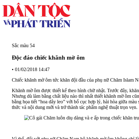
Sắc màu 54
Độc đáo chiếc khănh mờ ôm
•
01/02/2018 14:47
Chiếc khănh mờ ôm tức khăn đội đầu của phụ nữ Chăm Islam Nam b
Khănh mờ ôm được thiết kế theo hình chữ nhật. Trước đây, khăn 
Nhưng dù làm bằng chất liệu nào thì nhất thiết khănh mờ ôm cũ
bằng họa tiết “hoa dây leo” với bố cục hợp lý, hài hòa giữa mà
thức và nội dung mới và trở thành tác phẩm nghệ thuật trọn vẹn.
Vì thế, đối với phụ nữ Chăm Nam bộ khănh mờ ôm không chỉ là tr