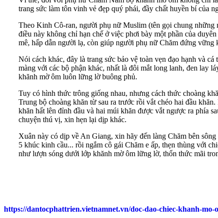
trang sức làm tôn vinh vẻ đẹp quý phái, đầy chất huyền bí của 
Theo Kinh Cô-ran, người phụ nữ Muslim (tên gọi chung những ngư
điều này không chỉ hạn chế ở việc phơi bày một phần của duyên d
mê, hấp dẫn người lạ, còn giúp người phụ nữ Chăm đứng vững k
Nói cách khác, đây là trang sức bảo vệ toàn vẹn đạo hạnh và cá
màng với các bộ phận khác, nhất là đôi mắt long lanh, đen lay l
khănh mờ ôm luôn lững lờ buông phủ.
Tuy có hình thức trông giống nhau, nhưng cách thức choàng k
Trung bộ choàng khăn từ sau ra trước rồi vắt chéo hai đầu khăn.
khăn hất lên đỉnh đầu và hai múi khăn được vắt ngược ra phía s
chuyện thú vị, xin hẹn lại dịp khác.
Xuân này có dịp về An Giang, xin hãy đến làng Chăm bên sông
5 khúc kinh cầu... rồi ngắm cô gái Chăm e ấp, thẹn thùng với ch
như lượn sóng dưới lớp khănh mờ ôm lững lờ, thổn thức mãi tro
https://dantocphattrien.vietnamnet.vn/doc-dao-chiec-khanh-mo-