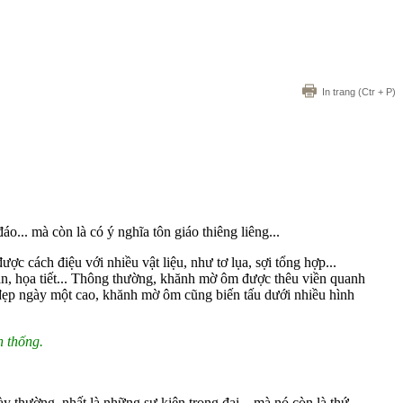
In trang
(Ctr + P)
.. mà còn là có ý nghĩa tôn giáo thiêng liêng...
 cách điệu với nhiều vật liệu, như tơ lụa, sợi tổng hợp...
ăn, họa tiết... Thông thường, khănh mờ ôm được thêu viền quanh
m đẹp ngày một cao, khănh mờ ôm cũng biến tấu dưới nhiều hình
n thống.
 thường, nhất là những sự kiện trọng đại... mà nó còn là thứ