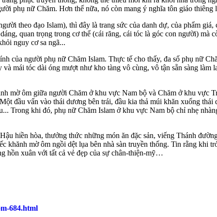
người phụ nữ Chăm. Hơn thế nữa, nó còn mang ý nghĩa tôn giáo thiêng l
ời theo đạo Islam), thì đây là trang sức của danh dự, của phẩm giá, c
áng, quan trọng trong cơ thể (cái răng, cái tóc là góc con người) mà 
hỏi nguy cơ sa ngã...
 tính của người phụ nữ Chăm Islam. Thực tế cho thấy, đa số phụ nữ Ch
áy và mái tóc dài óng mượt như kho tàng vô cùng, vô tận sẵn sàng làm l
hănh mờ ôm giữa người Chăm ở khu vực Nam bộ và Chăm ở khu vực Trun
 Một đầu vấn vào thái dương bên trái, đầu kia thả múi khăn xuống thái
au... Trong khi đó, phụ nữ Chăm Islam ở khu vực Nam bộ chỉ nhẹ nhàng
 Hậu hiền hòa, thưởng thức những món ăn đặc sản, viếng Thánh đường
iếc khănh mờ ôm ngồi dệt lụa bên nhà sàn truyền thống. Tin rằng khi 
ng hồn xuân với tất cả vẻ đẹp của sự chân-thiện-mỹ…
om-684.html