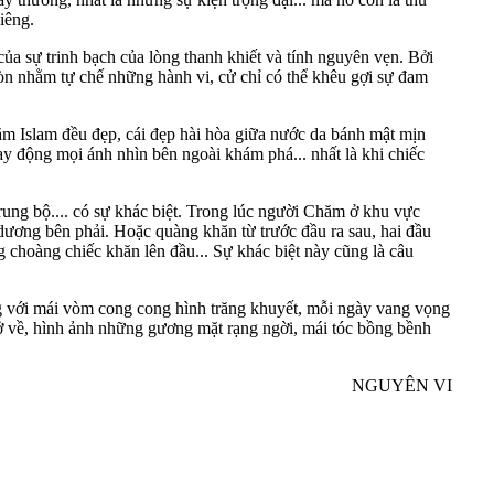
iêng.
ủa sự trinh bạch của lòng thanh khiết và tính nguyên vẹn. Bởi
còn nhằm tự chế những hành vi, cử chỉ có thể khêu gợi sự đam
ăm Islam đều đẹp, cái đẹp hài hòa giữa nước da bánh mật mịn
ay động mọi ánh nhìn bên ngoài khám phá... nhất là khi chiếc
g bộ.... có sự khác biệt. Trong lúc người Chăm ở khu vực
 dương bên phải. Hoặc quàng khăn từ trước đầu ra sau, hai đầu
 choàng chiếc khăn lên đầu... Sự khác biệt này cũng là câu
 với mái vòm cong cong hình trăng khuyết, mỗi ngày vang vọng
trở về, hình ảnh những gương mặt rạng ngời, mái tóc bồng bềnh
NGUYÊN VI