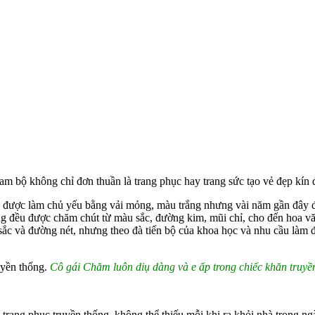
ộ không chỉ đơn thuần là trang phục hay trang sức tạo vẻ đẹp kín đáo.
được làm chủ yếu bằng vải mỏng, màu trắng nhưng vài năm gần đây được
ng đều được chăm chút từ màu sắc, đường kim, mũi chỉ, cho đến hoa v
u sắc và đường nét, nhưng theo đà tiến bộ của khoa học và nhu cầu là
Cô gái Chăm luôn diụ dàng và e ấp trong chiếc khăn truyề
ang phục truyền thống, không thể thiếu mỗi khi ra khỏi nhà trong ngày