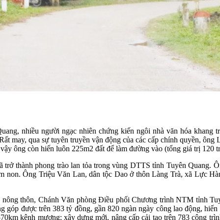
ng, nhiều người ngạc nhiên chứng kiến ngôi nhà văn hóa khang trang
 Rất may, qua sự tuyên truyền vận động của các cấp chính quyền, ông 
ậy ông còn hiến luôn 225m2 đất để làm đường vào (tổng giá trị 120 tr
đã trở thành phong trào lan tỏa trong vùng DTTS tỉnh Tuyên Quang.
 non. Ông Triệu Văn Lan, dân tộc Dao ở thôn Làng Trà, xã Lực Hàn
n nông thôn, Chánh Văn phòng Điều phối Chương trình NTM tỉnh Tuy
ng góp được trên 383 tỷ đồng, gần 820 ngàn ngày công lao động, hi
a 570km kênh mương; xây dựng mới, nâng cấp cải tạo trên 783 công trì