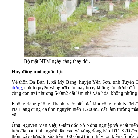
Bộ mặt NTM ngày càng thay đổi.
Huy động mọi nguồn lực
Về thôn Đá Bàn 1, xã Mỹ Bằng, huyện Yên Sơn, tỉnh Tuyên Qua
dựng
, chính quyền và người dân loay hoay không tìm được đất.
cùng con trai nhường 640m2 đất làm nhà văn hóa, không những v
Không riêng gì ông Thanh, việc hiến đất làm công trình NTM 
Na Hang cũng đã tình nguyện hiến 1.200m2 đất làm trường mầm
xã…
Ông Nguyễn Văn Việt, Giám đốc Sở Nông nghiệp và Phát triể
trên địa bàn tỉnh, người dân các xã vùng đồng bào DTTS đã đó
thôn, xây dựng tu sửa trên 160 công trình thủy lợi, kiên cố hó