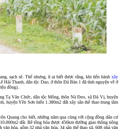
, sạch sẽ. Thế nhưng, ít ai biết được rằng, khi tiến hành
xây
Lê Hải Thanh, dân tộc Dao, ở thôn Đá Bàn 1 đã tình nguyện về ở
iệu đồng).
 Ông Tạ Văn Chức, dân tộc Mông, thôn Nà Đeo, xã Đà Vị, huyện
h, huyện Yên Sơn hiến 1.380m2 đất xây sân thể thao trung tâm
ên Quang cho biết, những năm qua cùng với cộng đồng dân cư
ến 10.000m2 đất. Bê tông hóa được 456km đường giao thông nông
nh văn hóa, gồm 32 nhà văn hóa, 34 sân thể thao xã, 608 nhà văn