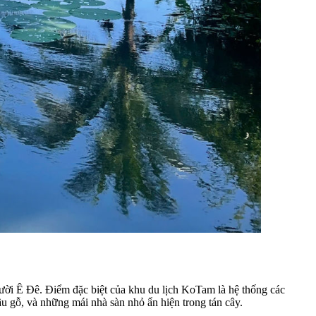
người Ê Đê. Điểm đặc biệt của khu du lịch KoTam là hệ thống các
ầu gỗ, và những mái nhà sàn nhỏ ẩn hiện trong tán cây.