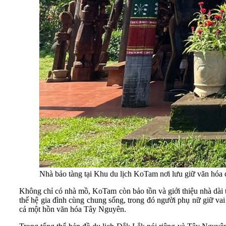
Nhà bảo tàng tại Khu du lịch KoTam nơi lưu giữ văn hóa
Không chỉ có nhà mồ, KoTam còn bảo tồn và giới thiệu nhà dài t
thế hệ gia đình cùng chung sống, trong đó người phụ nữ giữ vai 
cả một hồn văn hóa Tây Nguyên.