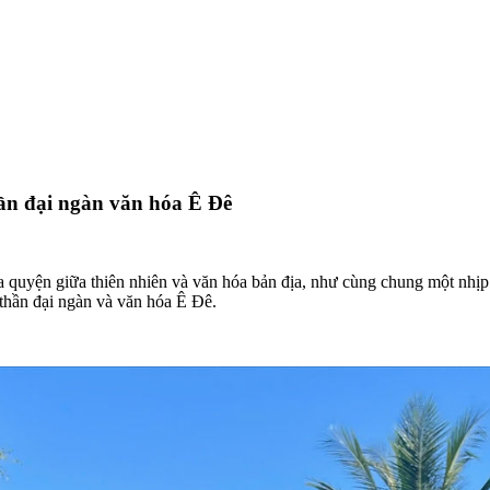
ần đại ngàn văn hóa Ê Đê
òa quyện giữa thiên nhiên và văn hóa bản địa, như cùng chung một nhị
thần đại ngàn và văn hóa Ê Đê.