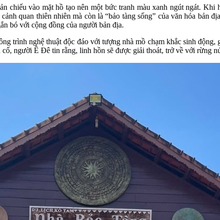
phản chiếu vào mặt hồ tạo nên một bức tranh màu xanh ngút ngát. Khi
 cảnh quan thiên nhiên mà còn là “bảo tàng sống” của văn hóa bản đ
 gắn bó với cộng đồng của người bản địa.
ng trình nghệ thuật độc đáo với tượng nhà mồ chạm khắc sinh động, gắ
cố, người Ê Đê tin rằng, linh hồn sẽ được giải thoát, trở về với rừng núi