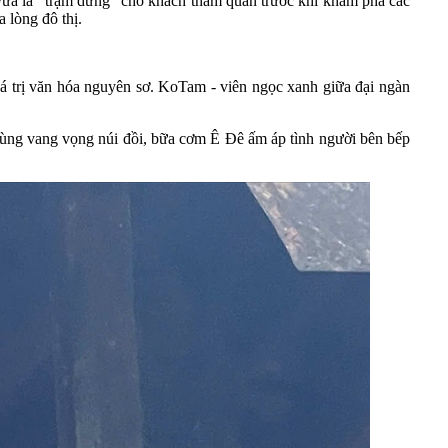
vừa là “trạm dừng” cho khách tham quan trước khi khám phá các
 lòng đô thị.
á trị văn hóa nguyên sơ. KoTam - viên ngọc xanh giữa đại ngàn
 hùng vang vọng núi đồi, bữa cơm Ê Đê ấm áp tình người bên bếp