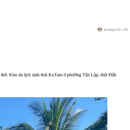
In trang
(Ctr + P)
p thở. Khu du lịch sinh thái KoTam ở phường Tân Lập, tỉnh Đắk