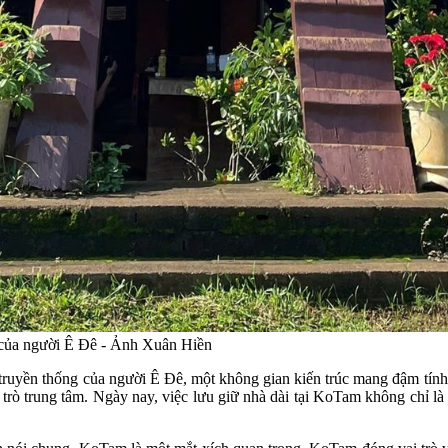
 của người Ê Đê - Ảnh Xuân Hiền
ruyền thống của người Ê Đê, một không gian kiến trúc mang đậm tính 
trò trung tâm. Ngày nay, việc lưu giữ nhà dài tại KoTam không chỉ là