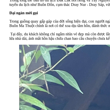
Trong tổng thể bản đồ du lịch Đắk Lắk nói riêng và Tây Nguyê
tuyến du lịch như Buôn Đôn, cụm thác Dray Nur - Dray Sáp, vừa
Đại ngàn mời gọi
Trong guồng quay gấp gáp của đời sống hiện đại, con người ng
Buôn Ma Thuột chính là nơi có thể xoa dịu tâm hồn, đánh thức 
Tại đây, du khách không chỉ ngắm nhìn vẻ đẹp mà còn được lắng
lửa nhà dài, ánh mắt hồn hậu chứa chan bao câu chuyện chưa kể