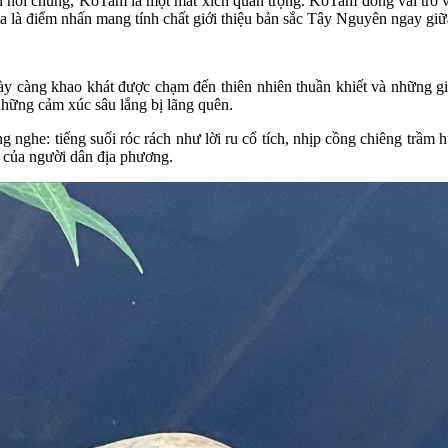
n nói chung, KoTam là một mắt xích quan trọng. KoTam đóng vai trò 
 là điểm nhấn mang tính chất giới thiệu bản sắc Tây Nguyên ngay giữa
ày càng khao khát được chạm đến thiên nhiên thuần khiết và những gi
những cảm xúc sâu lắng bị lãng quên.
 nghe: tiếng suối róc rách như lời ru cổ tích, nhịp cồng chiêng trầm
 của người dân địa phương.