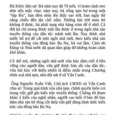
Bà Khóc tâm sự: Bà năm nay đã 70 tuổi, vì hoàn cảnh neo
đơn nên mấy chục năm nay, bà sống tạm bợ trong một
“túp lều”, ban đêm nhìn lên thấy sao trời, ban ngày thì
nắng chiếu đến tận chỗ nằm. Những khi trời mưa thì
không ở được, bà phải sang nhà hàng xóm để ở nhờ. Cả
đời bà chỉ mong được một lần được ở trong ngôi nhà sàn
truyền thống của dân tộc mình một lần. Nay được nhà
nước hỗ trợ để cất một ngôi nhà mới, theo kiểu nhà sàn
truyền thống của đồng bào Ba Na, bà vui lắm. Cảm ơn
Đảng và Nhà nước đã quan tâm giúp đỡ những hoàn cảnh
khó khăn.
Có thể nói, những ngôi nhà mới vừa bảo đảm chỗ ở bền
vững cho người dân, vừa giữ được bản sắc của dân tộc,
vừa hài hòa với thiên nhiên là điểm nhấn trong Chương
trình xoá nhà tạm, nhà dột nát ở xã Vân Canh.
Ông Nguyễn Xuân Việt, Chủ tịch UBND xã Vân Canh
chia sẻ: Trong quá trình xóa nhà tạm, chính quyền luôn coi
trọng việc giữ gìn kiến trúc truyền thống. Chúng tôi tham
khảo ý kiến của nghệ nhân, người cao tuổi ở bản để bảo
đảm nhà sàn bê tông cốt thép vẫn giữ đúng hình thức kiến
trúc của đồng bào Ba Na.