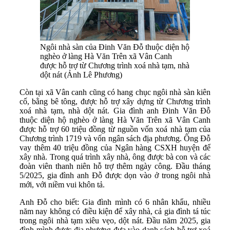
Ngôi nhà sàn của Đinh Văn Đỗ thuộc diện hộ
nghèo ở làng Hà Văn Trên xã Vân Canh
được hỗ trợ từ Chương trình xoá nhà tạm, nhà
dột nát (Ảnh Lê Phương)
Còn tại xã Vân canh cũng có hang chục ngôi nhà sàn kiên
cố, bằng bê tông, được hỗ trợ xây dựng từ Chương trình
xoá nhà tạm, nhà dột nát. Gia đình anh Đinh Văn Đỗ
thuộc diện hộ nghèo ở làng Hà Văn Trên xã Vân Canh
được hỗ trợ 60 triệu đồng từ nguồn vốn xoá nhà tạm của
Chương trình 1719 và vốn ngân sách địa phương. Ông Đỗ
vay thêm 40 triệu đồng của Ngân hàng CSXH huyện để
xây nhà. Trong quá trình xây nhà, ông được bà con và các
đoàn viên thanh niên hỗ trợ thêm ngày công. Đầu tháng
5/2025, gia đình anh Đỗ được dọn vào ở trong ngôi nhà
mới, với niềm vui khôn tả.
Anh Đỗ cho biết: Gia đình mình có 6 nhân khẩu, nhiều
năm nay không có điều kiện để xây nhà, cả gia đình tá túc
trong ngôi nhà tạm xiêu vẹo, dột nát. Đầu năm 2025, gia
đình mình được địa phương đưa vào danh sách hỗ trợ xoá