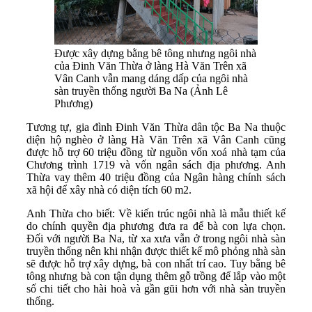
Được xây dựng bằng bê tông nhưng ngôi nhà
của Đinh Văn Thừa ở làng Hà Văn Trên xã
Vân Canh vẫn mang dáng dấp của ngôi nhà
sàn truyền thống người Ba Na (Ảnh Lê
Phương)
Tương tự, gia đình Đinh Văn Thừa dân tộc Ba Na thuộc
diện hộ nghèo ở làng Hà Văn Trên xã Vân Canh cũng
được hỗ trợ 60 triệu đồng từ nguồn vốn xoá nhà tạm của
Chương trình 1719 và vốn ngân sách địa phương. Anh
Thừa vay thêm 40 triệu đồng của Ngân hàng chính sách
xã hội để xây nhà có diện tích 60 m2.
Anh Thừa cho biết: Về kiến trúc ngôi nhà là mẫu thiết kế
do chính quyền địa phương đưa ra để bà con lựa chọn.
Đối với người Ba Na, từ xa xưa vẫn ở trong ngôi nhà sàn
truyền thống nên khi nhận được thiết kế mô phỏng nhà sàn
sẽ được hỗ trợ xây dựng, bà con nhất trí cao. Tuy bằng bê
tông nhưng bà con tận dụng thêm gỗ trồng để lắp vào một
số chi tiết cho hài hoà và gần gũi hơn với nhà sàn truyền
thống.