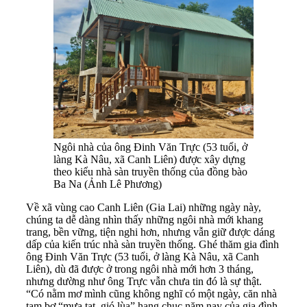
Ngôi nhà của ông Đinh Văn Trực (53 tuổi, ở
làng Kà Nâu, xã Canh Liên) được xây dựng
theo kiểu nhà sàn truyền thống của đồng bào
Ba Na (Ảnh Lê Phương)
Về xã vùng cao Canh Liên (Gia Lai) những ngày này,
chúng ta dễ dàng nhìn thấy những ngôi nhà mới khang
trang, bền vững, tiện nghi hơn, nhưng vẫn giữ được dáng
dấp của kiến trúc nhà sàn truyền thống. Ghé thăm gia đình
ông Đinh Văn Trực (53 tuổi, ở làng Kà Nâu, xã Canh
Liên), dù đã được ở trong ngôi nhà mới hơn 3 tháng,
nhưng dường như ông Trực vẫn chưa tin đó là sự thật.
“Có nằm mơ mình cũng không nghĩ có một ngày, căn nhà
tạm bợ “mưa tạt, gió lùa” hang chục năm nay của gia đình