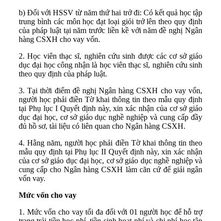
b) Đối với HSSV từ năm thứ hai trở đi: Có kết quả học tập
trung bình các môn học đạt loại giỏi trở lên theo quy định
của pháp luật tại năm trước liền kề với năm đề nghị Ngân
hàng CSXH cho vay vốn.
2. Học viên thạc sĩ, nghiên cứu sinh được các cơ sở giáo
dục đại học công nhận là học viên thạc sĩ, nghiên cứu sinh
theo quy định của pháp luật.
3. Tại thời điểm đề nghị Ngân hàng CSXH cho vay vốn,
người học phải điền Tờ khai thông tin theo mẫu quy định
tại Phụ lục I Quyết định này, xin xác nhận của cơ sở giáo
dục đại học, cơ sở giáo dục nghề nghiệp và cung cấp đầy
đủ hồ sơ, tài liệu có liên quan cho Ngân hàng CSXH.
4. Hằng năm, người học phải điền Tờ khai thông tin theo
mẫu quy định tại Phụ lục II Quyết định này, xin xác nhận
của cơ sở giáo dục đại học, cơ sở giáo dục nghề nghiệp và
cung cấp cho Ngân hàng CSXH làm căn cứ để giải ngân
vốn vay.
Mức vốn cho vay
1.
Mức vốn cho vay tối đa đối với 01 người học để hỗ trợ
trang trải tiền học phí, tiền sinh hoạt phí và chi phí học tập