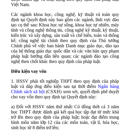
Việt Nam.
Các ngành khoa học, công nghệ, kỹ thuật và toán quy
định tại Quyết định này bao gồm các ngành, lĩnh vực đào
tạo cụ thể sau: Khoa học sự sống, khoa học tự nhiên, máy
tính và công nghệ thông tin, công nghệ kỹ thuật, kỹ thuật,
kiến trúc và xây dựng, sản xuất và chế biến, toán và thống
kê, công nghệ tài chính theo quy định của Thủ tướng
Chính phủ về việc ban hành Danh mục giáo dục, đào tạo
của hệ thống giáo dục quốc dân và các văn bản quy phạm
pháp luật hướng dẫn liên quan; các ngành đào tạo công
nghệ then chốt khác theo quy định của pháp luật.
Điều kiện vay vốn
1. HSSV phải tốt nghiệp THPT theo quy định của pháp
luật và đáp ứng điều kiện sau tại thời điểm
Ngân hàng
Chính sách xã hội
(CSXH) xem xét, quyết định phê duyệt
cho vay vốn
theo quy định tại Quyết định này:
a) Đối với HSSV năm thứ nhất: Có đồng thời cả 3 năm
học THPT được đánh giá kết quả học tập đạt từ mức khá
trở lên theo quy định của pháp luật; hoặc đạt điểm trung
bình môn năm lớp 12 của các môn toán, vật lí, hóa học,
sinh học từ 8 điểm trở lên;