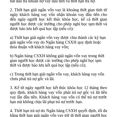
bắt đầu trả khoản nợ vay đầu tiên và thời hạn trả nợ.
2. Thời hạn giải ngân vốn vay là khoảng thời gian tính từ
ngày khách hàng vay vốn nhận khoản vay đầu tiên cho
đến ngày người học kết thúc khóa học, kể cả thời gian
người học được các trường cho phép nghỉ học tạm thời và
được bảo lưu kết quả học tập (nếu có):
a) Thời hạn giải ngân vốn vay được chia thành các kỳ hạn
giải ngân vốn vay do Ngân hàng CSXH quy định hoặc
thỏa thuận với khách hàng vay vốn;
b) Ngân hàng CSXH không giải ngân vốn vay trong thời
gian người học được các trường cho phép nghỉ học tạm
thời và được bảo lưu kết quả học tập (nếu có);
c) Trong thời hạn giải ngân vốn vay, khách hàng vay vốn
chưa phải trả nợ gốc và lãi.
3. Kể từ ngày người học kết thúc khóa học 12 tháng theo
quy định, khách hàng vay vốn phải trả nợ gốc và lãi tiền
vay lần đầu tiên. Khách hàng vay vốn có thể trả nợ trước
hạn mà không chịu lãi phạt trả nợ trước hạn.
4. Thời hạn trả nợ do Ngân hàng CSXH quyết định, tối đa
bằng thời hạn giải ngân vốn vay trừ đi thời gian người học