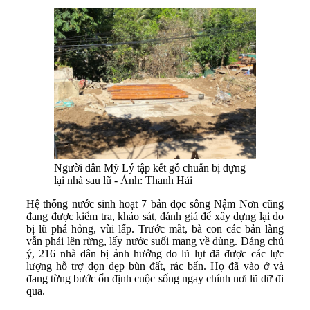
Người dân Mỹ Lý tập kết gỗ chuẩn bị dựng
lại nhà sau lũ - Ảnh: Thanh Hải
Hệ thống nước sinh hoạt 7 bản dọc sông Nậm Nơn cũng
đang được kiểm tra, khảo sát, đánh giá để xây dựng lại do
bị lũ phá hỏng, vùi lấp. Trước mắt, bà con các bản làng
vẫn phải lên rừng, lấy nước suối mang về dùng. Đáng chú
ý, 216 nhà dân bị ảnh hưởng do lũ lụt đã được các lực
lượng hỗ trợ dọn dẹp bùn đất, rác bẩn. Họ đã vào ở và
đang từng bước ổn định cuộc sống ngay chính nơi lũ dữ đi
qua.