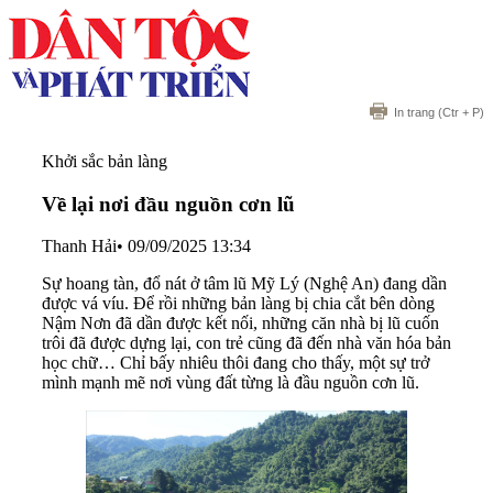
In trang
(Ctr + P)
Khởi sắc bản làng
Về lại nơi đầu nguồn cơn lũ
Thanh Hải
•
09/09/2025 13:34
Sự hoang tàn, đổ nát ở tâm lũ Mỹ Lý (Nghệ An) đang dần
được vá víu. Để rồi những bản làng bị chia cắt bên dòng
Nậm Nơn đã dần được kết nối, những căn nhà bị lũ cuốn
trôi đã được dựng lại, con trẻ cũng đã đến nhà văn hóa bản
học chữ… Chỉ bấy nhiêu thôi đang cho thấy, một sự trở
mình mạnh mẽ nơi vùng đất từng là đầu nguồn cơn lũ.