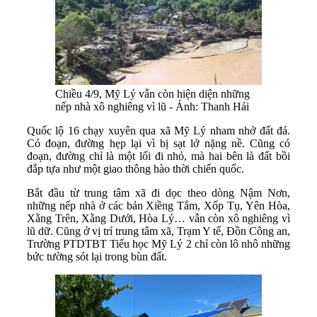
Chiều 4/9, Mỹ Lý vẫn còn hiện diện những
nếp nhà xô nghiêng vì lũ - Ảnh: Thanh Hải
Quốc lộ 16 chạy xuyên qua xã Mỹ Lý nham nhở đất đá.
Có đoạn, đường hẹp lại vì bị sạt lở nặng nề. Cũng có
đoạn, đường chỉ là một lối đi nhỏ, mà hai bên là đất bồi
đắp tựa như một giao thông hào thời chiến quốc.
Bắt đầu từ trung tâm xã đi dọc theo dòng Nậm Nơn,
những nếp nhà ở các bản Xiềng Tắm, Xốp Tụ, Yên Hòa,
Xằng Trên, Xằng Dưới, Hòa Lý… vẫn còn xô nghiêng vì
lũ dữ. Cũng ở vị trí trung tâm xã, Trạm Y tế, Đồn Công an,
Trường PTDTBT Tiểu học Mỹ Lý 2 chỉ còn lô nhô những
bức tường sót lại trong bùn đất.