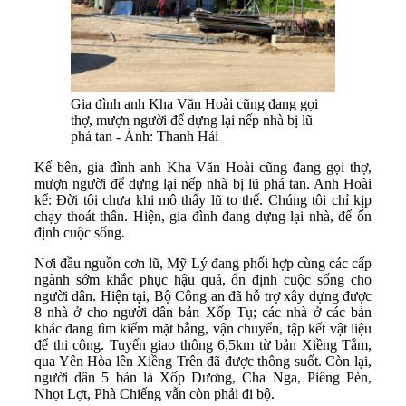
Gia đình anh Kha Văn Hoài cũng đang gọi
thợ, mượn người để dựng lại nếp nhà bị lũ
phá tan - Ảnh: Thanh Hải
Kế bên, gia đình anh Kha Văn Hoài cũng đang gọi thợ,
mượn người để dựng lại nếp nhà bị lũ phá tan. Anh Hoài
kể: Đời tôi chưa khi mô thấy lũ to thế. Chúng tôi chỉ kịp
chạy thoát thân. Hiện, gia đình đang dựng lại nhà, để ổn
định cuộc sống.
Nơi đầu nguồn cơn lũ, Mỹ Lý đang phối hợp cùng các cấp
ngành sớm khắc phục hậu quả, ổn định cuộc sống cho
người dân. Hiện tại, Bộ Công an đã hỗ trợ xây dựng được
8 nhà ở cho người dân bản Xốp Tụ; các nhà ở các bản
khác đang tìm kiếm mặt bằng, vận chuyển, tập kết vật liệu
để thi công. Tuyến giao thông 6,5km từ bản Xiềng Tắm,
qua Yên Hòa lên Xiềng Trên đã được thông suốt. Còn lại,
người dân 5 bản là Xốp Dương, Cha Nga, Piêng Pèn,
Nhọt Lợt, Phà Chiếng vẫn còn phải đi bộ.