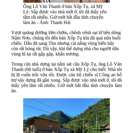
Ông Lô Văn Thanh ở bản Xốp Tụ, xã Mỹ
Lý: Sắp được vào nhà mới ở, tôi đã thấy yên
tâm rất nhiều. Giờ mới bắt đầu tính chuyện
làm ăn - Ảnh: Thanh Hải
Vượt quãng đường lởm chởm, chênh vênh sạt lở bên dòng
Nậm Nơn, chúng tôi đến bản Xốp Tụ khi đã quá nửa buổi
chiều. Dẫu đã sang Thu nhưng cái nắng vùng biên hãy
còn rất bỏng rát. Dù vậy, khí thế dựng nhà cho người dân
vùng lũ lại rất gấp gáp, khẩn trương.
Trong căn nhà dựng lại nằm sát cầu Xốp Tụ, ông Lô Văn
Thanh (68 tuổi) ở bản Xốp Tụ xã Mỹ Lý cho biết: Nhà tôi
bị lũ cuốn trôi vừa rồi. Được cán bộ chiến sĩ Công an hỗ
trợ xây dựng đã gần xong. Sắp được vào nhà mới ở, tôi đã
thấy yên tâm rất nhiều. Giờ mới bắt đầu tính chuyện làm
ăn.