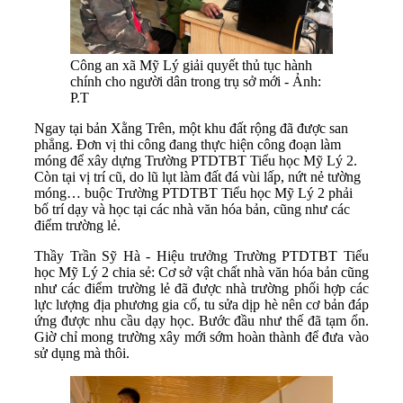
Công an xã Mỹ Lý giải quyết thủ tục hành
chính cho người dân trong trụ sở mới - Ảnh:
P.T
Ngay tại bản Xằng Trên, một khu đất rộng đã được san
phẳng. Đơn vị thi công đang thực hiện công đoạn làm
móng để xây dựng Trường PTDTBT Tiểu học Mỹ Lý 2.
Còn tại vị trí cũ, do lũ lụt làm đất đá vùi lấp, nứt nẻ tường
móng… buộc Trường PTDTBT Tiểu học Mỹ Lý 2 phải
bố trí dạy và học tại các nhà văn hóa bản, cũng như các
điểm trường lẻ.
Thầy Trần Sỹ Hà - Hiệu trưởng Trường PTDTBT Tiểu
học Mỹ Lý 2 chia sẻ: Cơ sở vật chất nhà văn hóa bản cũng
như các điểm trường lẻ đã được nhà trường phối hợp các
lực lượng địa phương gia cố, tu sửa dịp hè nên cơ bản đáp
ứng được nhu cầu dạy học. Bước đầu như thế đã tạm ổn.
Giờ chỉ mong trường xây mới sớm hoàn thành để đưa vào
sử dụng mà thôi.