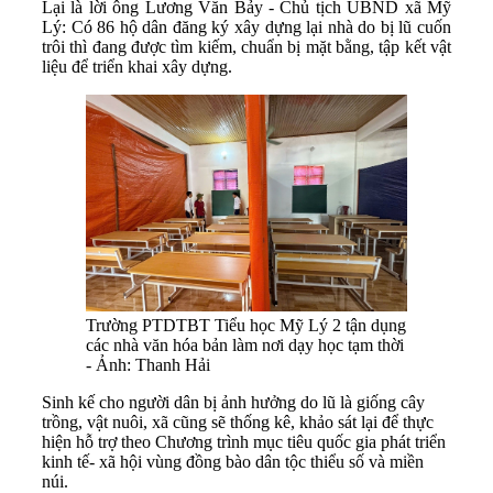
Lại là lời ông Lương Văn Bảy - Chủ tịch UBND xã Mỹ
Lý: Có 86 hộ dân đăng ký xây dựng lại nhà do bị lũ cuốn
trôi thì đang được tìm kiếm, chuẩn bị mặt bằng, tập kết vật
liệu để triển khai xây dựng.
Trường PTDTBT Tiểu học Mỹ Lý 2 tận dụng
các nhà văn hóa bản làm nơi dạy học tạm thời
- Ảnh: Thanh Hải
Sinh kế cho người dân bị ảnh hưởng do lũ là giống cây
trồng, vật nuôi, xã cũng sẽ thống kê, khảo sát lại để thực
hiện hỗ trợ theo Chương trình mục tiêu quốc gia phát triển
kinh tế- xã hội vùng đồng bào dân tộc thiểu số và miền
núi.