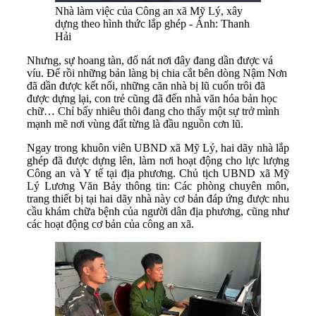
Nhà làm việc của Công an xã Mỹ Lý, xây
dựng theo hình thức lắp ghép - Ảnh: Thanh
Hải
Nhưng, sự hoang tàn, đổ nát nơi đây đang dần được vá
víu. Để rồi những bản làng bị chia cắt bên dòng Nậm Nơn
đã dần được kết nối, những căn nhà bị lũ cuốn trôi đã
được dựng lại, con trẻ cũng đã đến nhà văn hóa bản học
chữ… Chỉ bấy nhiêu thôi đang cho thấy một sự trở mình
mạnh mẽ nơi vùng đất từng là đầu nguồn cơn lũ.
Ngay trong khuôn viên UBND xã Mỹ Lý, hai dãy nhà lắp
ghép đã được dựng lên, làm nơi hoạt động cho lực lượng
Công an và Y tế tại địa phương. Chủ tịch UBND xã Mỹ
Lý Lương Văn Bảy thông tin: Các phòng chuyên môn,
trang thiết bị tại hai dãy nhà này cơ bản đáp ứng được nhu
cầu khám chữa bệnh của người dân địa phương, cũng như
các hoạt động cơ bản của công an xã.