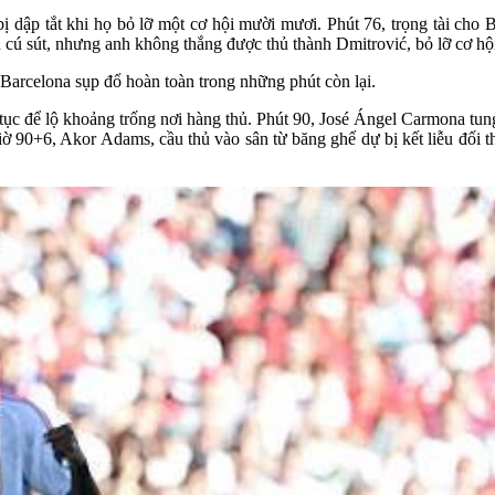
ị dập tắt khi họ bỏ lỡ một cơ hội mười mươi. Phút 76, trọng tài ch
 cú sút, nhưng anh không thắng được thủ thành Dmitrović, bỏ lỡ cơ hội
Barcelona sụp đổ hoàn toàn trong những phút còn lại.
p tục để lộ khoảng trống nơi hàng thủ. Phút 90, José Ángel Carmona tu
giờ 90+6, Akor Adams, cầu thủ vào sân từ băng ghế dự bị kết liễu đối