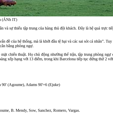
a (ẢNh IT)
hân và sự thiếu tập trung của hàng thủ đội khách. Đây là hệ quả trực 
n đề của hệ thống, mà là khởi đầu tệ hại và các sai sót cá nhân”. Tuy 
u cân bằng phòng ngự.
ề mặt chiến thuật. Họ chủ động nhường thế trận, tập trung phòng ng
 bảng xếp hạng với 13 điểm, trong khi Barcelona tiếp tục đứng thứ 2 v
na 90' (Agoume), Adams 90'+6 (Ejuke)
Agoume, B. Mendy, Sow, Sanchez, Romero, Vargas.