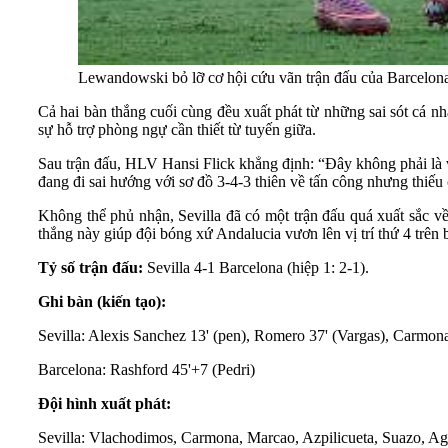
Lewandowski bỏ lỡ cơ hội cứu vãn trận đấu của Barcelon
Cả hai bàn thắng cuối cùng đều xuất phát từ những sai sót cá n
sự hỗ trợ phòng ngự cần thiết từ tuyến giữa.
Sau trận đấu, HLV Hansi Flick khẳng định: “Đây không phải là vấ
đang đi sai hướng với sơ đồ 3-4-3 thiên về tấn công nhưng thiế
Không thể phủ nhận, Sevilla đã có một trận đấu quá xuất sắc v
thắng này giúp đội bóng xứ Andalucia vươn lên vị trí thứ 4 trên
Tỷ số trận đấu:
Sevilla 4-1 Barcelona (hiệp 1: 2-1).
Ghi bàn (kiến tạo):
Sevilla: Alexis Sanchez 13' (pen), Romero 37' (Vargas), Carmo
Barcelona: Rashford 45'+7 (Pedri)
Đội hình xuất phát:
Sevilla: Vlachodimos, Carmona, Marcao, Azpilicueta, Suazo, 