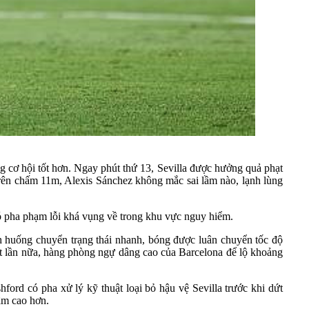
ng cơ hội tốt hơn. Ngay phút thứ 13, Sevilla được hưởng quả phạt
rên chấm 11m, Alexis Sánchez không mắc sai lầm nào, lạnh lùng
 có pha phạm lỗi khá vụng về trong khu vực nguy hiểm.
nh huống chuyển trạng thái nhanh, bóng được luân chuyển tốc độ
ột lần nữa, hàng phòng ngự dâng cao của Barcelona để lộ khoảng
ord có pha xử lý kỹ thuật loại bỏ hậu vệ Sevilla trước khi dứt
tâm cao hơn.