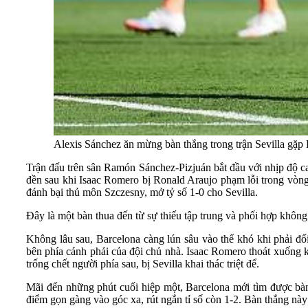
Alexis Sánchez ăn mừng bàn thắng trong trận Sevilla gặp 
Trận đấu trên sân Ramón Sánchez-Pizjuán bắt đầu với nhịp độ cao
đền sau khi Isaac Romero bị Ronald Araujo phạm lỗi trong vòn
đánh bại thủ môn Szczesny, mở tỷ số 1-0 cho Sevilla.
Đây là một bàn thua đến từ sự thiếu tập trung và phối hợp không
Không lâu sau, Barcelona càng lún sâu vào thế khó khi phải đố
bên phía cánh phải của đội chủ nhà. Isaac Romero thoát xuống 
trống chết người phía sau, bị Sevilla khai thác triệt để.
Mãi đến những phút cuối hiệp một, Barcelona mới tìm được bàn 
điểm gọn gàng vào góc xa, rút ngắn tỉ số còn 1-2. Bàn thắng này