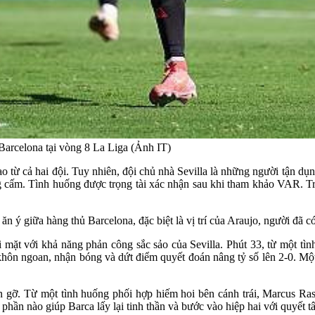
Barcelona tại vòng 8 La Liga (Ảnh IT)
 từ cả hai đội. Tuy nhiên, đội chủ nhà Sevilla là những người tận dụ
g cấm. Tình huống được trọng tài xác nhận sau khi tham khảo VAR. T
 ăn ý giữa hàng thủ Barcelona, đặc biệt là vị trí của Araujo, người đã
i mặt với khả năng phản công sắc sảo của Sevilla. Phút 33, từ một tì
khôn ngoan, nhận bóng và dứt điểm quyết đoán nâng tỷ số lên 2-0. M
gỡ. Từ một tình huống phối hợp hiếm hoi bên cánh trái, Marcus Rashf
 phần nào giúp Barca lấy lại tinh thần và bước vào hiệp hai với quyết 