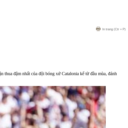
In trang
(Ctr + P)
rận thua đậm nhất của đội bóng xứ Catalonia kể từ đầu mùa, đánh