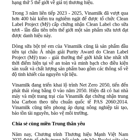
hạng thứ 5 thế giới về giá trị thương hiệu.
Trong 3 năm liên tiếp 2023 - 2025, Vinamilk đã vượt qua
hơn 400 bài kiểm tra nghiêm ngặt để được tổ chức Clean
Label Project (Mỹ) cấp chứng nhận Clean Label cho sữa
tươi - lần đầu tiên trên thế giới một sản phẩm sữa tươi đạt
được danh hiệu này.
Dòng sữa bột trẻ em của Vinamilk cũng là sản phẩm đầu
tiên tại châu Á nhận giải Purity Award do Clean Label
Project (Mỹ) trao - giải thưởng thế giới khắt khe nhất tới
thời điểm hiện tại về an toàn và minh bạch cho điều kiện
sản xuất và chất lượng sản phẩm bao gồm các thông số về
độ tinh khiết của nguyên vật liệu.
Vinamilk đang triển khai lộ trình Net Zero 2050, tiến đến
phát thải ròng bằng 0 vào năm 2050. Hiện đã có hai nhà
máy và một trang trại của Vinamilk đạt chứng nhận trung
hòa Carbon theo tiêu chuẩn quốc tế PAS 2060:2014.
Vinamilk cũng tiên phong áp dụng nông nghiệp tái tạo,
bảo tồn tài nguyên, bảo vệ môi trường.
Chia sẻ cùng miền Trung thân yêu
Năm nay, Chương trình Thương hiệu Mạnh Việt Nam
2025 được tổ chức trong bối cảnh cơn bão Bualoi vừa càn