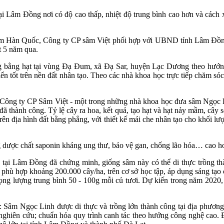
tại Lâm Đồng nơi có độ cao thấp, nhiệt độ trung bình cao hơn và các
sâm Hàn Quốc, Công ty CP sâm Việt phối hợp với UBND tỉnh Lâm Đồng
t 5 năm qua.
g bằng hạt tại vùng Đạ Đum, xã Đạ Sar, huyện Lạc Dương theo hướng
riển tốt trên nền đất nhân tạo. Theo các nhà khoa học trực tiếp chăm 
 Công ty CP Sâm Việt - một trong những nhà khoa học đưa sâm Ngọc Li
ã thành công. Tỷ lệ cây ra hoa, kết quả, tạo hạt và hạt nảy mầm, cây
trên địa hình đất bằng phẳng, với thiết kế mái che nhân tạo cho khối
dược chất saponin kháng ung thư, bảo vệ gan, chống lão hóa… cao hơn 
tại Lâm Đồng đã chứng minh, giống sâm này có thể di thực trồng th
phù hợp khoảng 200.000 cây/ha, trên cơ sở học tập, áp dụng sáng tạo
 trọng lượng trung bình 50 - 100g mỗi củ tươi. Dự kiến trong năm 20
m Ngọc Linh được di thực và trồng lớn thành công tại địa phương l
nghiên cứu; chuẩn hóa quy trình canh tác theo hướng công nghệ cao. Đ