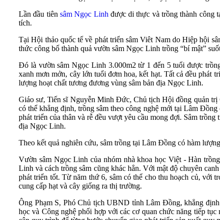
Lần đầu tiên
sâm Ngọc Linh
được di thực và trồng thành công 
tích.
Tại Hội thảo quốc tế về phát triển sâm Viêt Nam do Hiệp hội 
thức công bố thành quả vườn sâm Ngọc Linh trồng “bí mật” suố
Đó là vườn sâm Ngọc Linh 3.000m2 từ 1 đến 5 tuổi được trồn
xanh mơn mởn, cây lớn tuổi đơm hoa, kết hạt. Tất cả đều phát t
lượng hoạt chất tương đương vùng sâm bản địa Ngọc Linh.
Giáo sư, Tiến sĩ Nguyễn Minh Đức, Chủ tịch Hội đồng quản trị
có thể khẳng định, trồng sâm theo công nghệ mới tại Lâm Đồng đ
phát triển của thân và rễ đều vượt yêu cầu mong đợi. Sâm trồng 
địa Ngọc Linh.
Theo kết quả nghiên cứu, sâm trồng tại Lâm Đồng có hàm lượng 
Vườn sâm Ngọc Linh của nhóm nhà khoa học Việt - Hàn trồng 
Linh và cách trồng sâm cũng khác hẳn. Với mật độ chuyên canh 
phát triển tốt. Từ năm thứ 6, sâm có thể cho thu hoạch củ, với
cung cấp hạt và cây giống ra thị trường.
Ông Phạm S, Phó Chủ tịch UBND tỉnh Lâm Đồng, khẳng định: Sâ
học và Công nghệ phối hợp với các cơ quan chức năng tiếp tục 