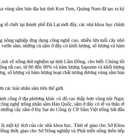
h xa vùng sâm bản địa hai tỉnh Kon Tum, Quảng Nam đã tạo ra kỳ
 tổ chức tại thành phố Đà Lạt mới đây, các nhà khoa học chính
 nông nghiệp ứng dụng công nghệ cao, nhiều lứa tuổi cây nhỏ
sóc vườn sâm, những củ sâm ở đây có khối lượng, số lượng và hàm
nh về trồng thử nghiệm tại tỉnh Lâm Đồng, cho biết: Chúng tôi
 sống rất cao, từ 80 đến 90% và hàm lượng Saponin và khối lượng
 lượng, số lượng và hàm lượng hoạt chất tương đương vùng sâm bản
các loài nhân sâm trên thế giới.
ành công ở địa phương khác có độ cao thấp hơn vùng núi Ngọc
 công nghệ trồng nhân sâm Hàn Quốc, sâm ở đây có rễ và thân rễ
20, những cây sâm ở Đạ Sar do Công ty CP Sâm Việt trồng bắt đầu
à một kỳ tích của các nhà khoa học. Tỉnh sẽ giao cho Sở Khoa
ồng thời, giao cho Sở Nông nghiệp và Phát triển nông thôn tiếp