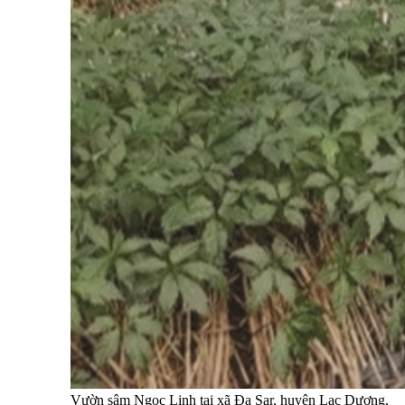
Vườn sâm Ngọc Linh tại xã Đạ Sar, huyện Lạc Dương.