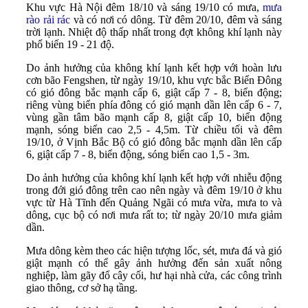
Khu vực Hà Nội đêm 18/10 và sáng 19/10 có mưa,
mưa
rào rải rác
và có nơi có dông. Từ đêm 20/10, đêm và sáng
trời lạnh. Nhiệt độ thấp nhất trong đợt không khí lạnh này
phổ biến 19 - 21 độ.
Do ảnh hưởng của không khí lạnh kết hợp với hoàn lưu
cơn bão Fengshen, từ ngày 19/10, khu vực bắc Biển Đông
có gió đông bắc mạnh cấp 6, giật cấp 7 - 8, biển động;
riêng vùng biển phía đông có gió mạnh dần lên cấp 6 - 7,
vùng gần tâm bão mạnh cấp 8, giật cấp 10, biển động
mạnh, sóng biển cao 2,5 - 4,5m. Từ chiều tối và đêm
19/10, ở Vịnh Bắc Bộ có gió đông bắc mạnh dần lên cấp
6, giật cấp 7 - 8, biển động, sóng biển cao 1,5 - 3m.
Do ảnh hưởng của không khí lạnh kết hợp với nhiễu động
trong đới gió đông trên cao nên ngày và đêm 19/10 ở khu
vực từ Hà Tĩnh đến Quảng Ngãi có mưa vừa, mưa to và
dông, cục bộ có nơi mưa rất to; từ ngày 20/10 mưa giảm
dần.
Mưa dông kèm theo các hiện tượng lốc, sét, mưa đá và gió
giật mạnh có thể gây ảnh hưởng đến sản xuất nông
nghiệp, làm gãy đổ cây cối, hư hại nhà cửa, các công trình
giao thông, cơ sở hạ tầng.