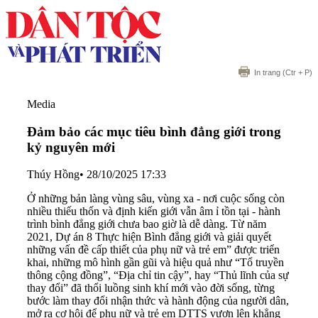
In trang
(Ctr + P)
Media
Đảm bảo các mục tiêu bình đẳng giới trong
kỷ nguyên mới
Thúy Hồng
•
28/10/2025 17:33
Ở những bản làng vùng sâu, vùng xa - nơi cuộc sống còn
nhiều thiếu thốn và định kiến giới vẫn âm ỉ tồn tại - hành
trình bình đẳng giới chưa bao giờ là dễ dàng. Từ năm
2021, Dự án 8 Thực hiện Bình đẳng giới và giải quyết
những vấn đề cấp thiết của phụ nữ và trẻ em” được triển
khai, những mô hình gần gũi và hiệu quả như “Tổ truyền
thông cộng đồng”, “Địa chỉ tin cậy”, hay “Thủ lĩnh của sự
thay đổi” đã thổi luồng sinh khí mới vào đời sống, từng
bước làm thay đổi nhận thức và hành động của người dân,
mở ra cơ hội để phụ nữ và trẻ em DTTS vươn lên khẳng