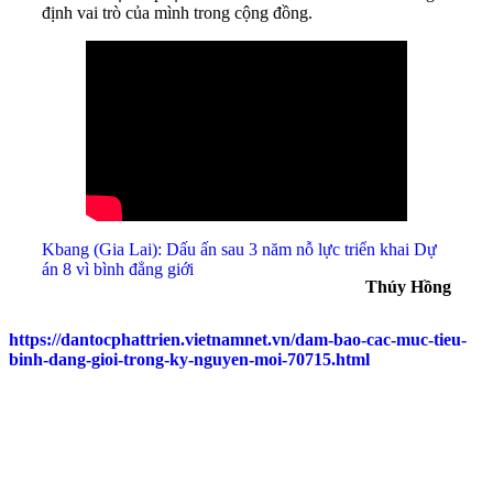
định vai trò của mình trong cộng đồng.
Kbang (Gia Lai): Dấu ấn sau 3 năm nỗ lực triển khai Dự
án 8 vì bình đẳng giới
Thúy Hồng
https://dantocphattrien.vietnamnet.vn/dam-bao-cac-muc-tieu-
binh-dang-gioi-trong-ky-nguyen-moi-70715.html