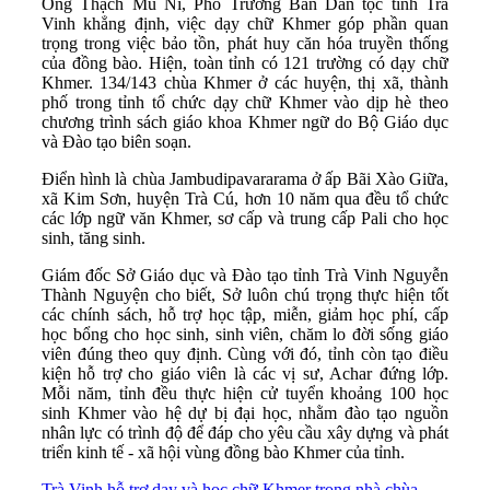
Ông Thạch Mu Ni, Phó Trưởng Ban Dân tộc tỉnh Trà
Vinh khẳng định, việc dạy chữ Khmer góp phần quan
trọng trong việc bảo tồn, phát huy căn hóa truyền thống
của đồng bào. Hiện, toàn tỉnh có 121 trường có dạy chữ
Khmer. 134/143 chùa Khmer ở các huyện, thị xã, thành
phố trong tỉnh tổ chức dạy chữ Khmer vào dịp hè theo
chương trình sách giáo khoa Khmer ngữ do Bộ Giáo dục
và Đào tạo biên soạn.
Điển hình là chùa Jambudipavararama ở ấp Bãi Xào Giữa,
xã Kim Sơn, huyện Trà Cú, hơn 10 năm qua đều tổ chức
các lớp ngữ văn Khmer, sơ cấp và trung cấp Pali cho học
sinh, tăng sinh.
Giám đốc Sở Giáo dục và Đào tạo tỉnh Trà Vinh Nguyễn
Thành Nguyện cho biết, Sở luôn chú trọng thực hiện tốt
các chính sách, hỗ trợ học tập, miễn, giảm học phí, cấp
học bổng cho học sinh, sinh viên, chăm lo đời sống giáo
viên đúng theo quy định. Cùng với đó, tỉnh còn tạo điều
kiện hỗ trợ cho giáo viên là các vị sư, Achar đứng lớp.
Mỗi năm, tỉnh đều thực hiện cử tuyển khoảng 100 học
sinh Khmer vào hệ dự bị đại học, nhằm đào tạo nguồn
nhân lực có trình độ để đáp cho yêu cầu xây dựng và phát
triển kinh tế - xã hội vùng đồng bào Khmer của tỉnh.
Trà Vinh hỗ trợ dạy và học chữ Khmer trong nhà chùa