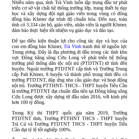
Nhiều năm qua, tỉnh Trà Vinh luôn tập trung đầu tư phát
triển cơ sở vật chất hệ thống trường lớp, trang thiết bị dạy
học và xây dựng đội ngũ giáo viên trong vùng có đông
đồng bào Khmer đạt trình độ chuẩn hóa. Đến nay, toàn
tỉnh có 3.334 cán bộ, giáo viên, nhân viên là người Khmer,
đảm bảo thực hiện tốt nhiệm vụ giáo dục và đào tạo.
Để tạo điều kiện thuận lợi cho công tác dạy và học của
con em đồng bào Khmer,
Trà Vinh
tranh thủ từ nguồn lực
Trung ương. Đây là địa phương đi đầu trong các tỉnh khu
vực Đồng bằng sông Cửu Long về phát triển hệ thống
trường phổ thông dân tộc nội trú (PTDTNT) từ tỉnh đến
huyện. Ngoài trường PTDTNT cấp tỉnh và Trường Trung
cấp Pali Khmer, 8 huyện và thành phố trong tỉnh đều có
trường PTDTNT, đáp ứng nhu cầu giáo dục và hoạt động
nội trú. Trường PTTHNT- THCS - THPT huyện Tiểu Cần
là trường PTDTNT đạt chuẩn đầu tiên tại Đồng bằng sông
Cửu Long được xây dựng từ đầu năm 2016, với kinh phí
hơn 100 tỷ đồng.
Trong Kỳ thi THPT quốc gia năm 2019, Trường
PTDTNT tỉnh, Trường PTTHNT THCS - THPT huyện
Trà Cú và Trường PTDTNT THCS - THPT huyện Tiểu
Cần đạt tỷ lệ tốt nghiệp 100%.