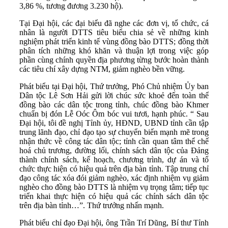
3,86 %, tương đương 3.230 hộ).
Tại Đại hội, các đại biểu đã nghe các đơn vị, tổ chức, cá
nhân là người DTTS tiêu biểu chia sẻ về những kinh
nghiệm phát triển kinh tế vùng đồng bào DTTS; đồng thời
phân tích những khó khăn và thuận lợi trong việc góp
phần cùng chính quyền địa phương từng bước hoàn thành
các tiêu chí xây dựng NTM, giảm nghèo bền vững.
Phát biểu tại Đại hội, Thứ trưởng, Phó Chủ nhiệm Ủy ban
Dân tộc Lê Sơn Hải gửi lời chúc sức khoẻ đến toàn thể
đồng bào các dân tộc trong tỉnh, chúc đồng bào Khmer
chuẩn bị đón Lễ Oóc Ôm bóc vui tươi, hạnh phúc. “ Sau
Đại hội, tôi đề nghị Tỉnh ủy, HĐND, UBND tỉnh cần tập
trung lãnh đạo, chỉ đạo tạo sự chuyển biến mạnh mẽ trong
nhận thức về công tác dân tộc; tỉnh cần quan tâm thể chế
hoá chủ trương, đường lối, chính sách dân tộc của Đảng
thành chính sách, kế hoạch, chương trình, dự án và tổ
chức thực hiện có hiệu quả trên địa bàn tỉnh. Tập trung chỉ
đạo công tác xóa đói giảm nghèo, xác định nhiệm vụ giảm
nghèo cho đồng bào DTTS là nhiệm vụ trọng tâm; tiếp tục
triển khai thực hiện có hiệu quả các chính sách dân tộc
trên địa bàn tỉnh…”. Thứ trưởng nhấn mạnh.
Phát biểu chỉ đạo Đại hội, ông Trần Trí Dũng, Bí thư Tỉnh