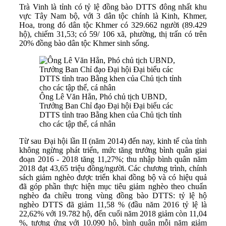
Trà Vinh là tỉnh có tỷ lệ đồng bào DTTS đông nhất khu
vực Tây Nam bộ, với 3 dân tộc chính là Kinh, Khmer,
Hoa, trong đó dân tộc Khmer có 329.662 người (89.429
hộ), chiếm 31,53; có 59/ 106 xã, phường, thị trấn có trên
20% đồng bào dân tộc Khmer sinh sống.
Ông Lê Văn Hẳn, Phó chủ tịch UBND,
Trưởng Ban Chỉ đạo Đại hội Đại biểu các
DTTS tỉnh trao Bằng khen của Chủ tịch tỉnh
cho các tập thể, cá nhân
Từ sau Đại hội lần II (năm 2014) đến nay, kinh tế của tỉnh
không ngừng phát triển, mức tăng trưởng bình quân giai
đoạn 2016 - 2018 tăng 11,27%; thu nhập bình quân năm
2018 đạt 43,65 triệu đồng/người. Các chương trình, chính
sách giảm nghèo được triển khai đồng bộ và có hiệu quả
đã góp phần thực hiện mục tiêu giảm nghèo theo chuẩn
nghèo đa chiều trong vùng đồng bào DTTS: tỷ lệ hộ
nghèo DTTS đã giảm 11,58 % (đầu năm 2016 tỷ lệ là
22,62% với 19.782 hộ, đến cuối năm 2018 giảm còn 11,04
%, tương ứng với 10.090 hộ, bình quân mỗi năm giảm