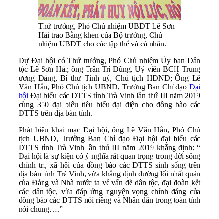
Thứ trưởng, Phó Chủ nhiệm UBDT Lê Sơn
Hải trao Bằng khen của Bộ trưởng, Chủ
nhiệm UBDT cho các tập thể và cá nhân.
Dự Đại hội có Thứ trưởng, Phó Chủ nhiệm Ủy ban Dân
tộc Lê Sơn Hải; ông Trần Trí Dũng, Uỷ viên BCH Trung
ương Đảng, Bí thư Tỉnh uỷ, Chủ tịch HĐND; Ông Lê
Văn Hẳn, Phó Chủ tịch UBND, Trưởng Ban Chỉ đạo
Đại
hội
Đại biểu các DTTS tỉnh Trà Vinh lần thứ III năm 2019
cùng 350 đại biểu tiêu biểu đại điện cho đồng bào các
DTTS trên địa bàn tỉnh.
Phát biểu khai mạc Đại hội, ông Lê Văn Hẳn, Phó Chủ
tịch UBND, Trưởng Ban Chỉ đạo Đại hội đại biểu các
DTTS tỉnh Trà Vinh lần thứ III năm 2019 khẳng định: “
Đại hội là sự kiện có ý nghĩa rất quan trọng trong đời sống
chính trị, xã hội của đồng bào các DTTS sinh sống trên
địa bàn tỉnh Trà Vinh, vừa khẳng định đường lối nhất quán
của Đảng và Nhà nước ta về vấn đề dân tộc, đại đoàn kết
các dân tộc, vừa đáp ứng nguyện vọng chính đáng của
đồng bào các DTTS nói riêng và Nhân dân trong toàn tỉnh
nói chung….”