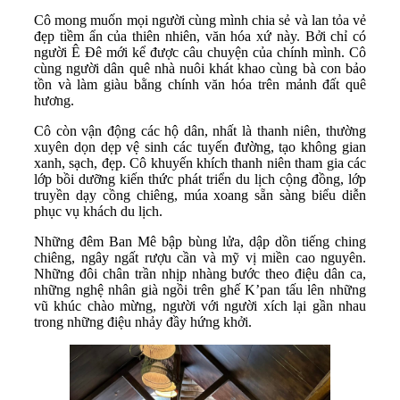
Cô mong muốn mọi người cùng mình chia sẻ và lan tỏa vẻ
đẹp tiềm ẩn của thiên nhiên, văn hóa xứ này. Bởi chỉ có
người Ê Đê mới kể được câu chuyện của chính mình. Cô
cùng người dân quê nhà nuôi khát khao cùng bà con bảo
tồn và làm giàu bằng chính văn hóa trên mảnh đất quê
hương.
Cô còn vận động các hộ dân, nhất là thanh niên, thường
xuyên dọn dẹp vệ sinh các tuyến đường, tạo không gian
xanh, sạch, đẹp. Cô khuyến khích thanh niên tham gia các
lớp bồi dưỡng kiến thức phát triển du lịch cộng đồng, lớp
truyền dạy cồng chiêng, múa xoang sẵn sàng biểu diễn
phục vụ khách du lịch.
Những đêm Ban Mê bập bùng lửa, dập dồn tiếng ching
chiêng, ngây ngất rượu cần và mỹ vị miền cao nguyên.
Những đôi chân trần nhịp nhàng bước theo điệu dân ca,
những nghệ nhân già ngồi trên ghế K’pan tấu lên những
vũ khúc chào mừng, người với người xích lại gần nhau
trong những điệu nhảy đầy hứng khởi.