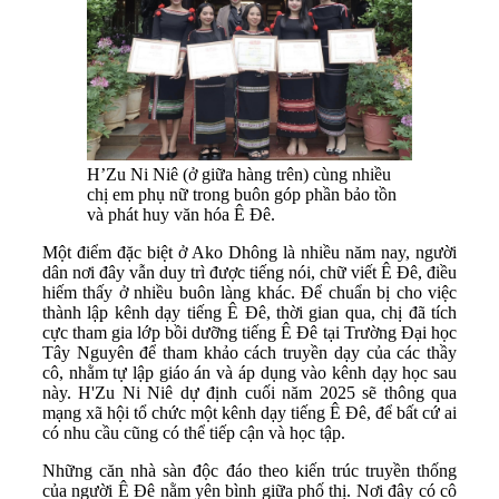
H’Zu Ni Niê (ở giữa hàng trên) cùng nhiều
chị em phụ nữ trong buôn góp phần bảo tồn
và phát huy văn hóa Ê Đê.
Một điểm đặc biệt ở Ako Dhông là nhiều năm nay, người
dân nơi đây vẫn duy trì được tiếng nói, chữ viết Ê Đê, điều
hiếm thấy ở nhiều buôn làng khác. Để chuẩn bị cho việc
thành lập kênh dạy tiếng Ê Đê, thời gian qua, chị đã tích
cực tham gia lớp bồi dưỡng tiếng Ê Đê tại Trường Đại học
Tây Nguyên để tham khảo cách truyền dạy của các thầy
cô, nhằm tự lập giáo án và áp dụng vào kênh dạy học sau
này. H'Zu Ni Niê dự định cuối năm 2025 sẽ thông qua
mạng xã hội tổ chức một kênh dạy tiếng Ê Đê, để bất cứ ai
có nhu cầu cũng có thể tiếp cận và học tập.
Những căn nhà sàn độc đáo theo kiến trúc truyền thống
của người Ê Đê nằm yên bình giữa phố thị. Nơi đây có cô