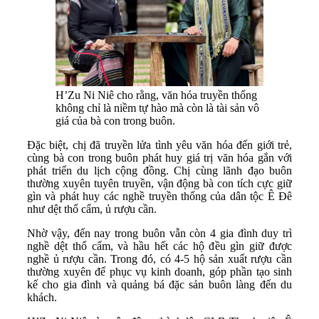
H’Zu Ni Niê cho rằng, văn hóa truyền thống
không chỉ là niềm tự hào mà còn là tài sản vô
giá của bà con trong buôn.
Đặc biệt, chị đã truyền lửa tình yêu văn hóa đến giới trẻ,
cùng bà con trong buôn phát huy giá trị văn hóa gắn với
phát triển du lịch cộng đồng. Chị cùng lãnh đạo buôn
thường xuyên tuyên truyền, vận động bà con tích cực giữ
gìn và phát huy các nghề truyền thống của dân tộc Ê Đê
như dệt thổ cẩm, ủ rượu cần.
Nhờ vậy, đến nay trong buôn vẫn còn 4 gia đình duy trì
nghề dệt thổ cẩm, và hầu hết các hộ đều gìn giữ được
nghề ủ rượu cần. Trong đó, có 4-5 hộ sản xuất rượu cần
thường xuyên để phục vụ kinh doanh, góp phần tạo sinh
kế cho gia đình và quảng bá đặc sản buôn làng đến du
khách.