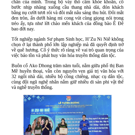
chân của mình. Trong bộ váy thổ cẩm khỏe khoắn, cô
bước nhịp nhàng xuống cầu thang nhà dài, đón khách
bằng nụ cười tươi rói và đôi mắt nâu sáng thu hút. Đôi mắt
đen tròn, ẩn dưới hàng mi cong vút cùng giọng nói trong
trẻo ấy, tựa như lời chào mến khách của đồng bào Ê Đê
bao đời nay.
Tốt nghiệp ngành Sư phạm Sinh học, H’Zu Ni Niê không
chọn ở lại thành phố lớn lập nghiệp mà đã quyết định trở
về quê hương. Cô ý thức rõ ràng về vai trò quan trọng của
việc bảo tồn và phát huy văn hóa truyền thống dân tộc.
Buôn cổ Ako Dhong trăm năm tuổi, nằm giữa phố thị Ban
Mê huyền thoại, vẫn còn nguyên vẹn giá trị văn hóa với
32 ngôi nhà dài, nhiều bộ cồng chiêng, nhạc cụ dân tộc,
cùng đội ngũ nghệ nhân nắm giữ nhiều di sản phi vật thể
và nghề truyền thống.