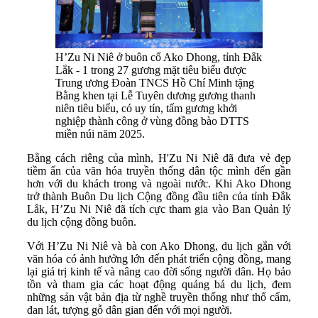
H’Zu Ni Niê ở buôn cổ Ako Dhong, tỉnh Đắk
Lắk - 1 trong 27 gương mặt tiêu biểu được
Trung ương Đoàn TNCS Hồ Chí Minh tặng
Bằng khen tại Lễ Tuyên dương gương thanh
niên tiêu biểu, có uy tín, tấm gương khởi
nghiệp thành công ở vùng đồng bào DTTS
miền núi năm 2025.
Bằng cách riêng của mình, H'Zu Ni Niê đã đưa vẻ đẹp
tiềm ẩn của văn hóa truyền thống dân tộc mình đến gần
hơn với du khách trong và ngoài nước. Khi Ako Dhong
trở thành Buôn Du lịch Cộng đồng đầu tiên của tỉnh Đắk
Lắk, H’Zu Ni Niê đã tích cực tham gia vào Ban Quản lý
du lịch cộng đồng buôn.
Với H’Zu Ni Niê và bà con Ako Dhong, du lịch gắn với
văn hóa có ảnh hưởng lớn đến phát triển cộng đồng, mang
lại giá trị kinh tế và nâng cao đời sống người dân. Họ bảo
tồn và tham gia các hoạt động quảng bá du lịch, đem
những sản vật bản địa từ nghề truyền thống như thổ cẩm,
đan lát, tượng gỗ dân gian đến với mọi người.