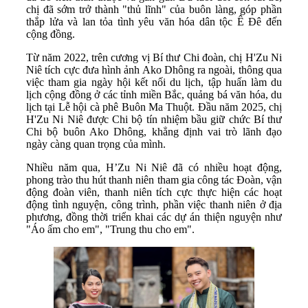
chị đã sớm trở thành "thủ lĩnh" của buôn làng, góp phần
thắp lửa và lan tỏa tình yêu văn hóa dân tộc Ê Đê đến
cộng đồng.
Từ năm 2022, trên cương vị Bí thư Chi đoàn, chị H'Zu Ni
Niê tích cực đưa hình ảnh Ako Dhông ra ngoài, thông qua
việc tham gia ngày hội kết nối du lịch, tập huấn làm du
lịch cộng đồng ở các tỉnh miền Bắc, quảng bá văn hóa, du
lịch tại Lễ hội cà phê Buôn Ma Thuột. Đầu năm 2025, chị
H'Zu Ni Niê được Chi bộ tín nhiệm bầu giữ chức Bí thư
Chi bộ buôn Ako Dhông, khẳng định vai trò lãnh đạo
ngày càng quan trọng của mình.
Nhiều năm qua, H’Zu Ni Niê đã có nhiều hoạt động,
phong trào thu hút thanh niên tham gia công tác Đoàn, vận
động đoàn viên, thanh niên tích cực thực hiện các hoạt
động tình nguyện, công trình, phần việc thanh niên ở địa
phương, đồng thời triển khai các dự án thiện nguyện như
"Áo ấm cho em", "Trung thu cho em".