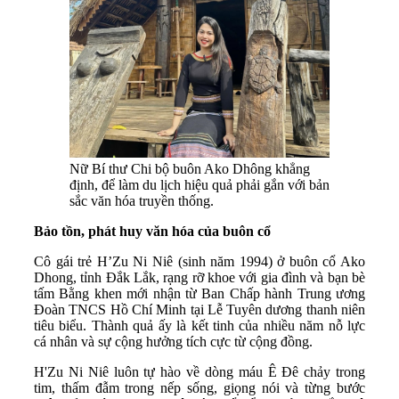
Nữ Bí thư Chi bộ buôn Ako Dhông khẳng
định, để làm du lịch hiệu quả phải gắn với bản
sắc văn hóa truyền thống.
Bảo tồn, phát huy văn hóa của buôn cổ
Cô gái trẻ H’Zu Ni Niê (sinh năm 1994) ở buôn cổ Ako
Dhong, tỉnh Đắk Lắk, rạng rỡ khoe với gia đình và bạn bè
tấm Bằng khen mới nhận từ Ban Chấp hành Trung ương
Đoàn TNCS Hồ Chí Minh tại Lễ Tuyên dương thanh niên
tiêu biểu. Thành quả ấy là kết tinh của nhiều năm nỗ lực
cá nhân và sự cộng hưởng tích cực từ cộng đồng.
H'Zu Ni Niê luôn tự hào về dòng máu Ê Đê chảy trong
tim, thấm đẫm trong nếp sống, giọng nói và từng bước