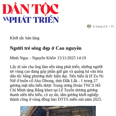
In trang
(Ctr + P)
Khởi sắc bản làng
Người trẻ sống đẹp ở Cao nguyên
Minh Ngọc - Nguyên Khôi
•
15/11/2025 14:19
Lấy di sản cha ông làm nền tảng phát triển, những người
trẻ vùng cao đang góp phần giữ gìn và quảng bá văn hóa
dân tộc bằng phương thức hiện đại. Tiêu biểu là H’Zu Ni
Niê ở buôn cổ Ako Dhong, tỉnh Đắk Lắk - 1 trong 27
gương mặt tiêu biểu được Trung ương Đoàn TNCS Hồ
Chí Minh tặng Bằng khen tại Lễ Tuyên dương gương
thanh niên tiêu biểu, có uy tín, tấm gương khởi nghiệp
thành công ở vùng đồng bào DTTS miền núi năm 2025.