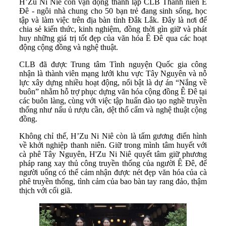
H’Zu Ni Niê còn vận động thành lập CLB Thanh niên Ê
Đê - ngôi nhà chung cho 50 bạn trẻ đang sinh sống, học
tập và làm việc trên địa bàn tỉnh Đắk Lắk. Đây là nơi để
chia sẻ kiến thức, kinh nghiệm, đồng thời gìn giữ và phát
huy những giá trị tốt đẹp của văn hóa Ê Đê qua các hoạt
động cộng đồng và nghệ thuật.
CLB đã được Trung tâm Tình nguyện Quốc gia công
nhận là thành viên mạng lưới khu vực Tây Nguyên và nỗ
lực xây dựng nhiều hoạt động, nổi bật là dự án “Nắng về
buôn” nhằm hỗ trợ phục dựng văn hóa cộng đồng Ê Đê tại
các buôn làng, cùng với việc tập huấn đào tạo nghề truyền
thống như nấu ủ rượu cần, dệt thổ cẩm và nghệ thuật cộng
đồng.
Không chỉ thế, H’Zu Ni Niê còn là tấm gương điển hình
về khởi nghiệp thanh niên. Giữ trong mình tâm huyết với
cà phê Tây Nguyên, H'Zu Ni Niê quyết tâm giữ phương
pháp rang xay thủ công truyền thống của người Ê Đê, để
người uống có thể cảm nhận được nét đẹp văn hóa của cà
phê truyền thống, tình cảm của bao bàn tay rang đảo, thậm
thịch với cối giã.