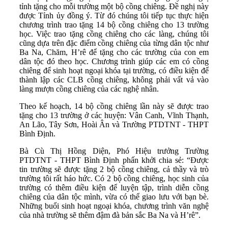
tỉnh tặng cho mỗi trường một bộ cồng chiêng. Đề nghị này
được Tỉnh ủy đồng ý. Từ đó chúng tôi tiếp tục thực hiện
chương trình trao tặng 14 bộ cồng chiêng cho 13 trường
học. Việc trao tặng cồng chiêng cho các làng, chúng tôi
cũng dựa trên đặc điểm cồng chiêng của từng dân tộc như
Ba Na, Chăm, H’rê để tặng cho các trường của con em
dân tộc đó theo học. Chương trình giúp các em có cồng
chiêng để sinh hoạt ngoại khóa tại trường, có điều kiện để
thành lập các CLB cồng chiêng, không phải vất vả vào
làng mượn cồng chiêng của các nghệ nhân.
Theo kế hoạch, 14 bộ cồng chiêng lần này sẽ được trao
tặng cho 13 trường ở các huyện: Vân Canh, Vĩnh Thạnh,
An Lão, Tây Sơn, Hoài Ân và Trường PTDTNT - THPT
Bình Định.
Bà Cù Thị Hồng Diện, Phó Hiệu trưởng Trường
PTDTNT - THPT Bình Định phấn khởi chia sẻ: “Được
tin trường sẽ được tặng 2 bộ cồng chiêng, cả thầy và trò
trường tôi rất háo hức. Có 2 bộ cồng chiêng, học sinh của
trường có thêm điều kiện để luyện tập, trình diễn cồng
chiêng của dân tộc mình, vừa có thể giao lưu với bạn bè.
Những buổi sinh hoạt ngoại khóa, chương trình văn nghệ
của nhà trường sẽ thêm đậm đà bản sắc Ba Na và H’rê”.