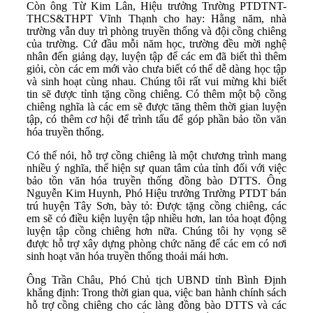
Còn ông Từ Kim Lân, Hiệu trưởng Trường PTDTNT-
THCS&THPT Vĩnh Thạnh cho hay: Hằng năm, nhà
trường vẫn duy trì phòng truyền thống và đội cồng chiêng
của trường. Cứ đầu mỗi năm học, trường đều mời nghệ
nhân đến giảng dạy, luyện tập để các em đã biết thì thêm
giỏi, còn các em mới vào chưa biết có thể dễ dàng học tập
và sinh hoạt cùng nhau. Chúng tôi rất vui mừng khi biết
tin sẽ được tỉnh tặng cồng chiêng. Có thêm một bộ cồng
chiêng nghĩa là các em sẽ được tăng thêm thời gian luyện
tập, có thêm cơ hội để trình tấu để góp phần bảo tồn văn
hóa truyền thống.
Có thể nói, hỗ trợ cồng chiêng là một chương trình mang
nhiều ý nghĩa, thể hiện sự quan tâm của tỉnh đối với việc
bảo tồn văn hóa truyền thống đồng bào DTTS. Ông
Nguyễn Kim Huynh, Phó Hiệu trưởng Trường PTDT bán
trú huyện Tây Sơn, bày tỏ: Được tặng cồng chiêng, các
em sẽ có điều kiện luyện tập nhiều hơn, lan tỏa hoạt động
luyện tập cồng chiêng hơn nữa. Chúng tôi hy vọng sẽ
được hỗ trợ xây dựng phòng chức năng để các em có nơi
sinh hoạt văn hóa truyền thống thoải mái hơn.
Ông Trần Châu, Phó Chủ tịch UBND tỉnh Bình Định
khẳng định: Trong thời gian qua, việc ban hành chính sách
hỗ trợ cồng chiêng cho các làng đồng bào DTTS và các