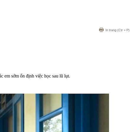
In trang
(Ctr + P)
c em sớm ổn định việc học sau lũ lụt.