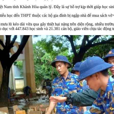
m tỉnh Khánh Hòa quản lý. Đây là sự hỗ trợ kịp thời giúp học sinh trở
 tiểu học đến THPT thuộc các hộ gia đình bị ngập nhà để mua sách vở 
a lũ kéo dài vừa qua gây thiệt hại nặng trên diện rộng, nhiều trường 
ục với 447.843 học sinh và 21.381 cán bộ, giáo viên chịu tác động trực