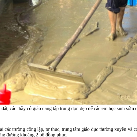
t, các thầy cô giáo đang tập trung dọn dẹp để các em học sinh sớm 
 các trường công lập, tư thục, trung tâm giáo dục thường xuyên và cơ 
ương đương khoảng 2 bộ đồng phục.