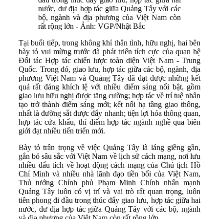
nước, dư địa hợp tác giữa Quảng Tây với các
bộ, ngành và địa phương của Việt Nam còn
rất rộng lớn - Ảnh: VGP/Nhật Bắc
Tại buổi tiếp, trong không khí thân tình, hữu nghị, hai bên
bày tỏ vui mừng trước đà phát triển tích cực của quan hệ
Đối tác Hợp tác chiến lược toàn diện Việt Nam - Trung
Quốc. Trong đó, giao lưu, hợp tác giữa các bộ, ngành, địa
phương Việt Nam và Quảng Tây đã đạt được những kết
quả rất đáng khích lệ với nhiều điểm sáng nổi bật, gồm
giao lưu hữu nghị được tăng cường; hợp tác về trí tuệ nhân
tạo trở thành điểm sáng mới; kết nối hạ tầng giao thông,
nhất là đường sắt được đẩy nhanh; tiện lợi hóa thông quan,
hợp tác cửa khẩu, thí điểm hợp tác ngành nghề qua biên
giới đạt nhiều tiến triển mới.
Bày tỏ trân trọng về việc Quảng Tây là láng giềng gần,
gắn bó sâu sắc với Việt Nam về lịch sử cách mạng, nơi lưu
nhiều dấu tích về hoạt động cách mạng của Chủ tịch Hồ
Chí Minh và nhiều nhà lãnh đạo tiền bối của Việt Nam,
Thủ tướng Chính phủ Phạm Minh Chính nhấn mạnh
Quảng Tây luôn có vị trí và vai trò rất quan trọng, luôn
tiên phong đi đầu trong thúc đẩy giao lưu, hợp tác giữa hai
nước, dư địa hợp tác giữa Quảng Tây với các bộ, ngành
và địa phương của Việt Nam còn rất rộng lớn.