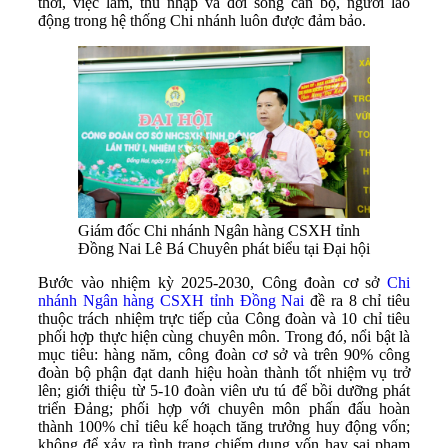
thời, việc làm, thu nhập và đời sống cán bộ, người lao
động trong hệ thống Chi nhánh luôn được đảm bảo.
Giám đốc Chi nhánh Ngân hàng CSXH tỉnh
Đồng Nai Lê Bá Chuyên phát biểu tại Đại hội
Bước vào nhiệm kỳ 2025-2030, Công đoàn cơ sở
Chi
nhánh Ngân hàng CSXH tỉnh Đồng Nai
đề ra 8 chỉ tiêu
thuộc trách nhiệm trực tiếp của Công đoàn và 10 chỉ tiêu
phối hợp thực hiện cùng chuyên môn. Trong đó, nổi bật là
mục tiêu: hàng năm, công đoàn cơ sở và trên 90% công
đoàn bộ phận đạt danh hiệu hoàn thành tốt nhiệm vụ trở
lên; giới thiệu từ 5-10 đoàn viên ưu tú để bồi dưỡng phát
triển Đảng; phối hợp với chuyên môn phấn đấu hoàn
thành 100% chỉ tiêu kế hoạch tăng trưởng huy động vốn;
không để xảy ra tình trạng chiếm dụng vốn hay sai phạm