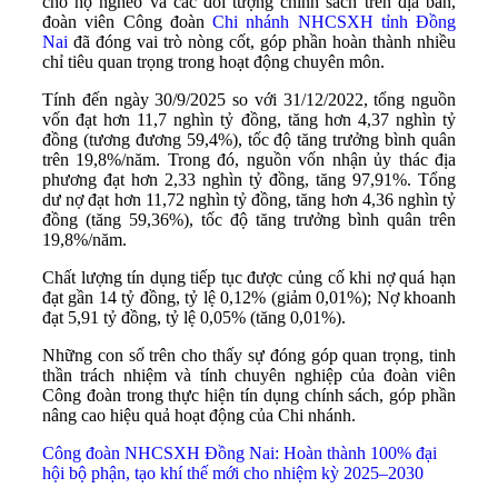
cho hộ nghèo và các đối tượng chính sách trên địa bàn,
đoàn viên Công đoàn
Chi nhánh NHCSXH tỉnh Đồng
Nai
đã đóng vai trò nòng cốt, góp phần hoàn thành nhiều
chỉ tiêu quan trọng trong hoạt động chuyên môn.
Tính đến ngày 30/9/2025 so với 31/12/2022, tổng nguồn
vốn đạt hơn 11,7 nghìn tỷ đồng, tăng hơn 4,37 nghìn tỷ
đồng (tương đương 59,4%), tốc độ tăng trưởng bình quân
trên 19,8%/năm. Trong đó, nguồn vốn nhận ủy thác địa
phương đạt hơn 2,33 nghìn tỷ đồng, tăng 97,91%. Tổng
dư nợ đạt hơn 11,72 nghìn tỷ đồng, tăng hơn 4,36 nghìn tỷ
đồng (tăng 59,36%), tốc độ tăng trưởng bình quân trên
19,8%/năm.
Chất lượng tín dụng tiếp tục được củng cố khi nợ quá hạn
đạt gần 14 tỷ đồng, tỷ lệ 0,12% (giảm 0,01%); Nợ khoanh
đạt 5,91 tỷ đồng, tỷ lệ 0,05% (tăng 0,01%).
Những con số trên cho thấy sự đóng góp quan trọng, tinh
thần trách nhiệm và tính chuyên nghiệp của đoàn viên
Công đoàn trong thực hiện tín dụng chính sách, góp phần
nâng cao hiệu quả hoạt động của Chi nhánh.
Công đoàn NHCSXH Đồng Nai: Hoàn thành 100% đại
hội bộ phận, tạo khí thế mới cho nhiệm kỳ 2025–2030