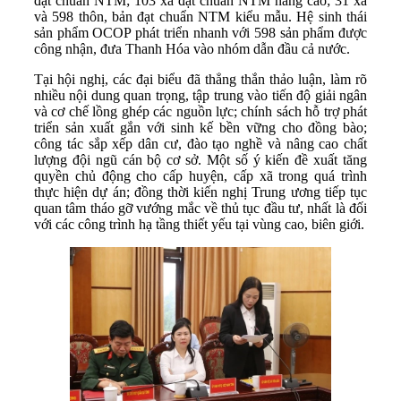
đạt chuẩn NTM; 103 xã đạt chuẩn NTM nâng cao; 31 xã
và 598 thôn, bản đạt chuẩn NTM kiểu mẫu. Hệ sinh thái
sản phẩm OCOP phát triển nhanh với 598 sản phẩm được
công nhận, đưa Thanh Hóa vào nhóm dẫn đầu cả nước.
Tại hội nghị, các đại biểu đã thẳng thắn thảo luận, làm rõ
nhiều nội dung quan trọng, tập trung vào tiến độ giải ngân
và cơ chế lồng ghép các nguồn lực; chính sách hỗ trợ phát
triển sản xuất gắn với sinh kế bền vững cho đồng bào;
công tác sắp xếp dân cư, đào tạo nghề và nâng cao chất
lượng đội ngũ cán bộ cơ sở. Một số ý kiến đề xuất tăng
quyền chủ động cho cấp huyện, cấp xã trong quá trình
thực hiện dự án; đồng thời kiến nghị Trung ương tiếp tục
quan tâm tháo gỡ vướng mắc về thủ tục đầu tư, nhất là đối
với các công trình hạ tầng thiết yếu tại vùng cao, biên giới.