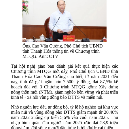
Ông Cao Văn Cường, Phó Chủ tịch UBND
tỉnh Thanh Hóa thông tin về Chương trình
MTQG. Ảnh: CTV
Tại hội nghị giao ban đánh giá kết quả thực hiện các
Chương trình MTQG mới đây, Phó Chủ tịch UBND tỉnh
Thanh Hóa Cao Văn Cường cho biết, từ năm 2021 đến
nay, tỉnh đã giải ngân hơn 7.500 tỷ đồng, đạt 87,5% kế
hoạch đối với 3 Chương trình MTQG gồm: Xây
dựng
nông thôn mới (NTM), giảm nghèo bền vững và phát triển
kinh tế - xã hội vùng đồng bào DTTS và miền núi.
Nhờ nguồn lực đầu tư đồng bộ, tỷ lệ hộ nghèo tại khu vực
miền núi và vùng đồng bào DTTS giảm mạnh từ 20,46%
năm 2022 xuống dự kiến 5,6% vào cuối năm 2025. Thu
nhập bình quân đầu người năm 2025 ước đạt 53,9 triệu
đồng/năm, đời sống người dân từng bước được cải thiện.