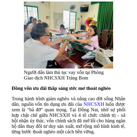
Người dân làm thủ tục vay vốn tại Phòng
Giao dịch NHCSXH Trảng Bom
Đồng vốn ưu đãi thắp sáng ước mơ thoát nghèo
Trong hành trình giảm nghèo và nâng cao đời sống Nhân
dân, nguồn vốn tín dụng ưu đãi của
NHCSXH
luôn được
xem là “bà đỡ” quan trọng. Tại Đồng Nai, nhờ sự phối
hợp chặt chẽ giữa NHCSXH và 4 tổ chức chính trị - xã
hội nhận ủy thác, vốn chính sách đã mở lối cho hàng ngàn
hộ dân thay đổi tư duy sản xuất, mở rộng mô hình kinh tế,
từng bước thoát nghèo một cách bền vững.