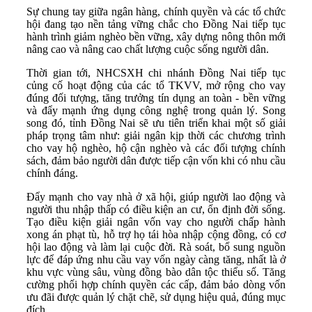
Sự chung tay giữa ngân hàng, chính quyền và các tổ chức
hội đang tạo nền tảng vững chắc cho Đồng Nai tiếp tục
hành trình giảm nghèo bền vững, xây dựng nông thôn mới
nâng cao và nâng cao chất lượng cuộc sống người dân.
Thời gian tới, NHCSXH chi nhánh Đồng Nai tiếp tục
củng cố hoạt động của các tổ TKVV, mở rộng cho vay
đúng đối tượng, tăng trưởng tín dụng an toàn - bền vững
và đẩy mạnh ứng dụng công nghệ trong quản lý. Song
song đó, tỉnh Đồng Nai sẽ ưu tiên triển khai một số giải
pháp trọng tâm như: giải ngân kịp thời các chương trình
cho vay hộ nghèo, hộ cận nghèo và các đối tượng chính
sách, đảm bảo người dân được tiếp cận vốn khi có nhu cầu
chính đáng.
Đẩy mạnh cho vay nhà ở xã hội, giúp người lao động và
người thu nhập thấp có điều kiện an cư, ổn định đời sống.
Tạo điều kiện giải ngân vốn vay cho người chấp hành
xong án phạt tù, hỗ trợ họ tái hòa nhập cộng đồng, có cơ
hội lao động và làm lại cuộc đời. Rà soát, bổ sung nguồn
lực để đáp ứng nhu cầu vay vốn ngày càng tăng, nhất là ở
khu vực vùng sâu, vùng đồng bào dân tộc thiểu số. Tăng
cường phối hợp chính quyền các cấp, đảm bảo dòng vốn
ưu đãi được quản lý chặt chẽ, sử dụng hiệu quả, đúng mục
đích.