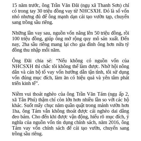
15 năm trước, ông Trần Văn Đãi (ngụ xã Thanh Sơn) chỉ
có trong tay 30 triệu đồng vay từ NHCSXH. Đó là số vốn
nhỏ nhưng đủ để ông mạnh dạn cải tạo vườn tạp, chuyển
sang trồng sầu riêng.
Những lần vay sau, nguồn vốn nâng lên 50 triệu đồng, rồi
100 triệu đồng, giúp ông mở rộng quy mô sản xuất. Đến
nay, 2ha sầu riêng mang lại cho gia đình ông hơn nửa tỷ
đồng thu nhập mỗi năm.
Ông Đãi chia sẻ: “Nếu không có nguồn vốn của
NHCSXH thì chắc tôi không thể làm được. Nhờ hội nông
dân và cán bộ tổ vay vốn hướng dẫn tận tình, tôi sử dụng
vốn đúng mục đích, làm ăn có hiệu quả và yên tâm phát
triển kinh tế”.
Niềm vui thoát nghèo của ông Trần Văn Tám (ngụ ấp 2,
xã Tân Phú) thậm chí còn lớn hơn nhiều lần so với các hộ
khác. Suốt mấy chục năm quần quật trong mảnh vườn hơn
1ha, ông Tám vẫn không thoát được cái nghèo dai dẳng
đeo bám. Cho đến khi được vận động, hiểu rõ mục đích, ý
nghĩa của nguồn vốn tín dụng chính sách, năm 2016, ông
Tám vay vốn chính sách để cải tạo vườn, chuyển sang
trồng sầu riêng.