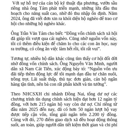
Với sự hỗ trợ của cán bộ kỹ thuật địa phương, vườn sầu
riêng nhà ông Tám phát triển mạnh, những lứa đầu thu
hoạch cho năng suất cao, nhờ đó thu nhập ổn định. Năm
2024, ông đã viết đơn xin ra khỏi diện hộ nghèo để trao cơ
hội cho những hộ nghèo khác.
Ông Trần Văn Tám cho biết: “Đồng vốn chính sách xã hội
đã giúp tôi vượt qua cái nghèo. Cũng nhờ nguồn vốn này,
tôi có thêm điều kiện để chăm lo cho các con ăn học, nay
ra trường, có công ăn việc làm hết rồi, tôi rất vui”.
Tương tự, nhiều hộ dân khác cũng tìm thấy cơ hội đổi đời
nhờ đồng vốn chính sách. Ông Nguyễn Văn Minh, người
dân xã Nam Cát Tiên, xúc động bày tỏ: “Nguồn vốn ưu
đãi tiếp thêm động lực để tôi mạnh dạn đầu tư chăn nuôi,
trồng trọt. Lãi suất thấp, thủ tục đơn giản, cán bộ ngân
hàng tận tình, nên bà con rất phấn khởi và tin tưởng”.
Theo NHCSXH chi nhánh Đồng Nai, tổng dư nợ các
chương trình tín dụng chính sách hiện đạt hơn 12 ngàn tỷ
đồng, với hơn 215 ngàn hộ vay còn dư nợ. Chỉ riêng từ
đầu năm 2025 đến nay, đã có hơn 50 ngàn lượt hộ vay
được tiếp cận vốn, tổng giải ngân trên 2.200 tỷ đồng.
Cùng với đó, 270 điểm giao dịch xã đều hoạt động thông
suốt, an toàn, giúp người dân tiết kiệm thời gian và chi phí