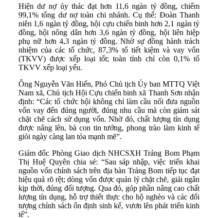
Hiện dư nợ ủy thác đạt hơn 11,6 ngàn tỷ đồng, chiếm
99,1% tổng dư nợ toàn chi nhánh. Cụ thể: Đoàn Thanh
niên 1,6 ngàn tỷ đồng, hội cựu chiến binh hơn 2,1 ngàn tỷ
đồng, hội nông dân hơn 3,6 ngàn tỷ đồng, hội liên hiệp
phụ nữ hơn 4,3 ngàn tỷ đồng. Nhờ sự đồng hành trách
nhiệm của các tổ chức, 87,3% tổ tiết kiệm và vay vốn
(TKVV) được xếp loại tốt; toàn tỉnh chỉ còn 0,1% tổ
TKVV xếp loại yếu.
Ông Nguyễn Văn Hiến, Phó Chủ tịch Ủy ban MTTQ Việt
Nam xã, Chủ tịch Hội Cựu chiến binh xã Thanh Sơn nhận
định: “Các tổ chức hội không chỉ làm cầu nối đưa nguồn
vốn vay đến đúng người, đúng nhu cầu mà còn giám sát
chặt chẽ cách sử dụng vốn. Nhờ đó, chất lượng tín dụng
được nâng lên, bà con tin tưởng, phong trào làm kinh tế
giỏi ngày càng lan tỏa mạnh mẽ”.
Giám đốc Phòng Giao dịch NHCSXH Trảng Bom Phạm
Thị Huệ Quyên chia sẻ: “Sau sáp nhập, việc triển khai
nguồn vốn chính sách trên địa bàn Trảng Bom tiếp tục đạt
hiệu quả rõ rệt; dòng vốn được quản lý chặt chẽ, giải ngân
kịp thời, đúng đối tượng. Qua đó, góp phần nâng cao chất
lượng tín dụng, hỗ trợ thiết thực cho hộ nghèo và các đối
tượng chính sách ổn định sinh kế, vươn lên phát triển kinh
tế”.