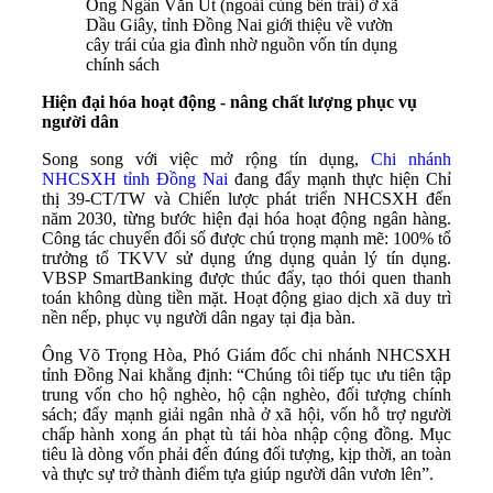
Ông Ngần Văn Út (ngoài cùng bên trái) ở xã
Dầu Giây, tỉnh Đồng Nai giới thiệu về vườn
cây trái của gia đình nhờ nguồn vốn tín dụng
chính sách
Hiện đại hóa hoạt động - nâng chất lượng phục vụ
người dân
Song song với việc mở rộng tín dụng,
Chi nhánh
NHCSXH tỉnh Đồng Nai
đang đẩy mạnh thực hiện Chỉ
thị 39-CT/TW và Chiến lược phát triển NHCSXH đến
năm 2030, từng bước hiện đại hóa hoạt động ngân hàng.
Công tác chuyển đổi số được chú trọng mạnh mẽ: 100% tổ
trưởng tổ TKVV sử dụng ứng dụng quản lý tín dụng.
VBSP SmartBanking được thúc đẩy, tạo thói quen thanh
toán không dùng tiền mặt. Hoạt động giao dịch xã duy trì
nền nếp, phục vụ người dân ngay tại địa bàn.
Ông Võ Trọng Hòa, Phó Giám đốc chi nhánh NHCSXH
tỉnh Đồng Nai khẳng định: “Chúng tôi tiếp tục ưu tiên tập
trung vốn cho hộ nghèo, hộ cận nghèo, đối tượng chính
sách; đẩy mạnh giải ngân nhà ở xã hội, vốn hỗ trợ người
chấp hành xong án phạt tù tái hòa nhập cộng đồng. Mục
tiêu là dòng vốn phải đến đúng đối tượng, kịp thời, an toàn
và thực sự trở thành điểm tựa giúp người dân vươn lên”.