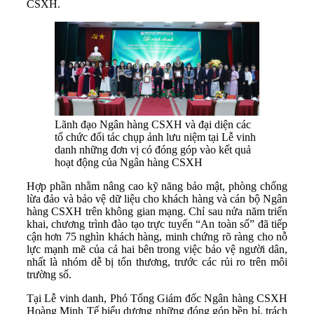
CSXH.
Lãnh đạo Ngân hàng CSXH và đại diện các
tổ chức đối tác chụp ảnh lưu niệm tại Lễ vinh
danh những đơn vị có đóng góp vào kết quả
hoạt động của Ngân hàng CSXH
Hợp phần nhằm nâng cao kỹ năng bảo mật, phòng chống
lừa đảo và bảo vệ dữ liệu cho khách hàng và cán bộ Ngân
hàng CSXH trên không gian mạng. Chỉ sau nửa năm triển
khai, chương trình đào tạo trực tuyến “An toàn số” đã tiếp
cận hơn 75 nghìn khách hàng, minh chứng rõ ràng cho nỗ
lực mạnh mẽ của cả hai bên trong việc bảo vệ người dân,
nhất là nhóm dễ bị tổn thương, trước các rủi ro trên môi
trường số.
Tại Lễ vinh danh, Phó Tổng Giám đốc Ngân hàng CSXH
Hoàng Minh Tế biểu dương những đóng góp bền bỉ, trách