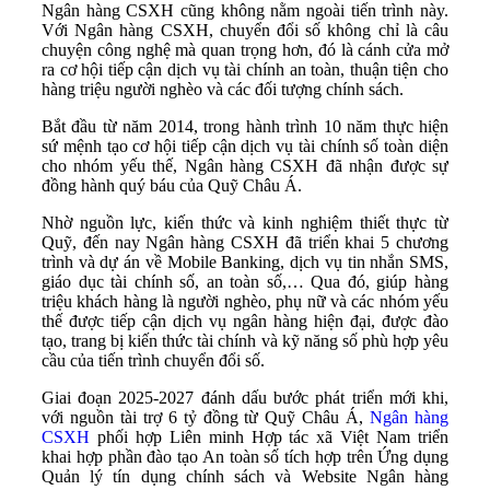
Ngân hàng CSXH cũng không nằm ngoài tiến trình này.
Với Ngân hàng CSXH, chuyển đổi số không chỉ là câu
chuyện công nghệ mà quan trọng hơn, đó là cánh cửa mở
ra cơ hội tiếp cận dịch vụ tài chính an toàn, thuận tiện cho
hàng triệu người nghèo và các đối tượng chính sách.
Bắt đầu từ năm 2014, trong hành trình 10 năm thực hiện
sứ mệnh tạo cơ hội tiếp cận dịch vụ tài chính số toàn diện
cho nhóm yếu thế, Ngân hàng CSXH đã nhận được sự
đồng hành quý báu của Quỹ Châu Á.
Nhờ nguồn lực, kiến thức và kinh nghiệm thiết thực từ
Quỹ, đến nay Ngân hàng CSXH đã triển khai 5 chương
trình và dự án về Mobile Banking, dịch vụ tin nhắn SMS,
giáo dục tài chính số, an toàn số,… Qua đó, giúp hàng
triệu khách hàng là người nghèo, phụ nữ và các nhóm yếu
thế được tiếp cận dịch vụ ngân hàng hiện đại, được đào
tạo, trang bị kiến thức tài chính và kỹ năng số phù hợp yêu
cầu của tiến trình chuyển đổi số.
Giai đoạn 2025-2027 đánh dấu bước phát triển mới khi,
với nguồn tài trợ 6 tỷ đồng từ Quỹ Châu Á,
Ngân hàng
CSXH
phối hợp Liên minh Hợp tác xã Việt Nam triển
khai hợp phần đào tạo An toàn số tích hợp trên Ứng dụng
Quản lý tín dụng chính sách và Website Ngân hàng