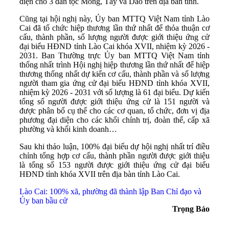
diện cho 3 dân tộc Mông, Tày và Dao trên địa bàn tỉnh.
Cũng tại hội nghị này, Ủy ban MTTQ Việt Nam tỉnh Lào
Cai đã tổ chức hiệp thương lần thứ nhất để thỏa thuận cơ
cấu, thành phần, số lượng người được giới thiệu ứng cử
đại biểu HĐND tỉnh Lào Cai khóa XVII, nhiệm kỳ 2026 -
2031. Ban Thường trực Ủy ban MTTQ Việt Nam tỉnh
thống nhất trình Hội nghị hiệp thương lần thứ nhất để hiệp
thương thống nhất dự kiến cơ cấu, thành phần và số lượng
người tham gia ứng cử đại biểu HĐND tỉnh khóa XVII,
nhiệm kỳ 2026 - 2031 với số lượng là 61 đại biểu. Dự kiến
tổng số người được giới thiệu ứng cử là 151 người và
được phân bổ cụ thể cho các cơ quan, tổ chức, đơn vị địa
phương đại diện cho các khối chính trị, đoàn thể, cấp xã
phường và khối kinh doanh…
Sau khi thảo luận, 100% đại biểu dự hội nghị nhất trí điều
chỉnh tổng hợp cơ cấu, thành phần người được giới thiệu
là tổng số 153 người được giới thiệu ứng cử đại biểu
HĐND tỉnh khóa XVII trên địa bàn tỉnh Lào Cai.
Lào Cai: 100% xã, phường đã thành lập Ban Chỉ đạo và
Ủy ban bầu cử
Trọng Bảo