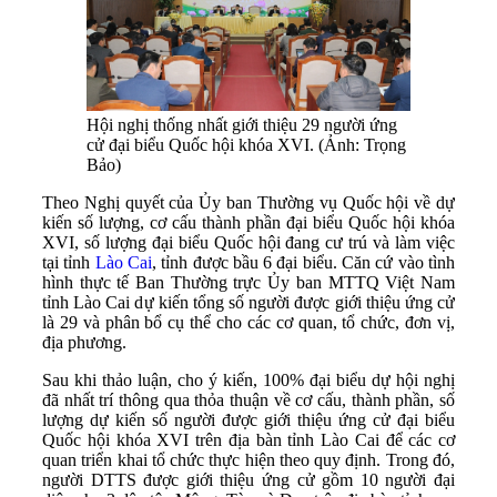
Hội nghị thống nhất giới thiệu 29 người ứng
cử đại biểu Quốc hội khóa XVI. (Ảnh: Trọng
Bảo)
Theo Nghị quyết của Ủy ban Thường vụ Quốc hội về dự
kiến số lượng, cơ cấu thành phần đại biểu Quốc hội khóa
XVI, số lượng đại biểu Quốc hội đang cư trú và làm việc
tại tỉnh
Lào Cai
, tỉnh được bầu 6 đại biểu. Căn cứ vào tình
hình thực tế Ban Thường trực Ủy ban MTTQ Việt Nam
tỉnh Lào Cai dự kiến tổng số người được giới thiệu ứng cử
là 29 và phân bổ cụ thể cho các cơ quan, tổ chức, đơn vị,
địa phương.
Sau khi thảo luận, cho ý kiến, 100% đại biểu dự hội nghị
đã nhất trí thông qua thỏa thuận về cơ cấu, thành phần, số
lượng dự kiến số người được giới thiệu ứng cử đại biểu
Quốc hội khóa XVI trên địa bàn tỉnh Lào Cai để các cơ
quan triển khai tổ chức thực hiện theo quy định. Trong đó,
người DTTS được giới thiệu ứng cử gồm 10 người đại