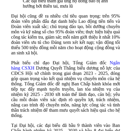
Các đại biểu tham gia ủng hộ đồng bào bị ảnh
hưởng bởi thiên tai, mưa lũ
Đại hội cũng đề ra nhiều chỉ tiêu quan trọng: trên 95%
đoàn viên phấn đấu đạt danh hiệu Lao động tiên tiến và
Đoàn viên xuất sắc; chú trọng đào tạo, bồi dưỡng chuyên
môn và kỹ năng số cho 95% đoàn viên; thực hiện hiệu quả
công tác kiểm tra, giám sát; mỗi năm giới thiệu ít nhất 10%
đoàn viên ưu tú cho Đảng xem xét kết nạp; vận động tối
thiểu 500 triệu đồng mỗi năm cho hoạt động cộng đồng và
an sinh xã hội.
Phát biểu chỉ đạo Đại hội, Tổng Giám đốc
Ngân
hàng CSXH
Dương Quyết Thắng biểu dương nỗ lực của
CĐCS Hội sở chính trong giai đoạn 2023 - 2025, đóng
góp quan trọng vào kết quả nhiệm vụ chuyên môn của hệ
thống. Tổng Giám đốc đề nghị Ban Chấp hành khóa mới
tiếp tục đẩy mạnh tuyên truyền, lan tỏa nhiệm vụ của
nhiệm kỳ 2025 - 2030 tới toàn thể lãnh đạo, cán bộ; yêu
cầu mỗi đoàn viên xác định rõ quyền lợi, trách nhiệm,
nâng cao trình độ chuyên môn, năng lực công tác và tinh
thần trách nhiệm để tham mưu quyết sách hiệu quả cho hệ
thống.
Tại Đại hội, các đại biểu đã bầu 9 thành viên vào Ban
Chấp hành nhiệm kỳ 2025 - 2030 và bầu 8 đại biểu dự