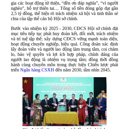
gia các hoạt động từ thiện, “đền ơn đáp nghĩa”, “vì người
nghèo”, hỗ trợ thiên tai… Tổng số tiền đóng góp đạt gần
2,5 tỷ đồng, thể hiện rõ trách nhiệm xã hội và tinh thần sẻ
chia của tập thể cán bộ Hội sở chính.
Bước vào nhiệm kỳ 2025 - 2030, CĐCS Hội sở chính đặt
mục tiêu tiếp tục phát huy đoàn kết, đổi mới, trách nhiệm
và trí tuệ tập thể; xây dựng CĐCS vững mạnh toàn diện,
hoạt động chuyên nghiệp, hiệu quả. Công đoàn xác định
lấy đoàn viên và người lao động làm trung tâm, coi chăm
lo, bảo vệ quyền và lợi ích hợp pháp, chính đáng của
người lao động là nhiệm vụ trọng tâm; đồng thời đồng
hành cùng chuyên môn trong thực hiện Chiến lược phát
triển
Ngân hàng CSXH
đến năm 2030, tầm nhìn 2045.