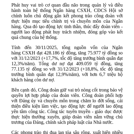
Phát huy vai trò cơ quan đầu não trong quản lý và điều
hành toàn hệ thống Ngân hàng CSXH, CĐCS Hội sở
chính luôn chủ động gắn kết phong trào công đoàn với
thực hiện mục tiêu chính trị và chuyên môn của Ngân
hàng. Qua đó tạo động lực tinh thần, thúc đẩy đoàn viên -
người lao động phát huy trách nhiệm, đóng góp vào kết
quả chung của hệ thống.
Tính đến 30/11/2025, tổng nguồn vốn của Ngân
hàng CSXH đạt 428.186 tỷ đồng, tăng 75.977 tỷ đồng so
với 31/12/2023 (+17,7%, tốc độ tăng trưởng bình quân đạt
12,3%/năm). Tổng dư nợ đạt 409.059 tỷ đồng, tăng
77.135 tỷ đồng so với 31/12/2023 (+18,8%, tốc độ tăng
trưởng bình quân đạt 12,9%/năm), với hơn 6,7 triệu hộ
khách hàng còn dư nợ.
Bên cạnh đó, Công đoàn giữ vai trò nòng cốt trong bảo vệ
quyền lợi hợp pháp của đoàn viên. Công đoàn phối hợp
với Đảng ủy và chuyên môn trong chăm lo đời sống, cải
thiện điều kiện làm việc, tạo động lực để người lao động
yên tâm công tác. Công tác tuyên truyền - giáo dục được
thực hiện thường xuyên, giúp đoàn viên nắm vững chủ
trương của Đảng, chính sách pháp luật của Nhà nước.
Các phong trào thi đua lan tỏa sâu rộng, xuất hiện nhiều