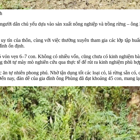
nh
g người dân chủ yếu dựa vào sản xuất nông nghiệp và trồng rừng – ông
 tín của thôn, cùng với việc thường xuyên tham gia các lớp tập huấn,
ình ổn định.
 vỏn vẹn 6–7 con. Không có nhiều vốn, cũng chưa có kinh nghiệm bài b
g thời tự mày mò nghiên cứu qua thực tế để rút ra kinh nghiệm phù hợ
c ăn tự nhiên phong phú. Nhờ tận dụng tốt các loại cỏ, lá rừng sẵn có,
n nay, đàn dê của gia đình ông Phùng đã đạt khoảng 45 con, mang lại