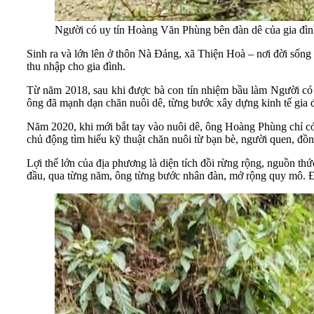
Người có uy tín Hoàng Văn Phùng bên đàn dê của gia đì
Sinh ra và lớn lên ở thôn Nà Đảng, xã Thiện Hoà – nơi đời sốn
thu nhập cho gia đình.
Từ năm 2018, sau khi được bà con tín nhiệm bầu làm Người có uy
ông đã mạnh dạn chăn nuôi dê, từng bước xây dựng kinh tế gia đ
Năm 2020, khi mới bắt tay vào nuôi dê, ông Hoàng Phùng chỉ có
chủ động tìm hiểu kỹ thuật chăn nuôi từ bạn bè, người quen, đồn
Lợi thế lớn của địa phương là diện tích đồi rừng rộng, nguồn thứ
đầu, qua từng năm, ông từng bước nhân đàn, mở rộng quy mô. Đế