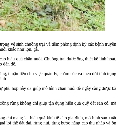
 trọng vệ sinh chuồng trại và tiêm phòng định kỳ các bệnh truyền
nuôi khác như lợn, gà.
ao hiệu quả chăn nuôi. Chuồng trại được ông thiết kế linh hoạt,
ho đàn dê.
g, thuận tiện cho việc quản lý, chăm sóc và theo dõi tình trạng
inh.
h sự phù hợp này đã giúp mô hình chăn nuôi dê ngày càng được bà
 trồng rừng không chỉ giúp tận dụng hiệu quả quỹ đất sẵn có, mà
g chỉ mang lại hiệu quả kinh tế cho gia đình, mô hình sản xuất
ả lợi thế đất đai, rừng núi, từng bước nâng cao thu nhập và ổn