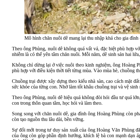
Mô hình chăn nuôi dê mang lại thu nhập khá cho gia đì
Theo ông Phùng, nuôi dê không quá vất vả, đặc biệt phù hợp với 
nhiễm là có thể yên tâm chăn nuôi. Mỗi năm, dê sinh sản hai lứa, 
Không chỉ dừng lại ở việc nuôi theo kinh nghiệm, ông Hoàng Phù
phù hợp với điều kiện thời tiết từng mùa. Vào mùa hè, chuồng t
Chuồng trại được xây dựng theo kiểu nhà sàn, cao cách mặt đất 
sức khỏe của từng con. Nhờ làm tốt khâu chuồng trại và vệ sinh m
Theo ông Phùng, nuôi dê hiệu quả không đòi hỏi đầu tư quá lớn,
con trong thôn quan tâm, học hỏi và làm theo.
Song song với chăn nuôi dê, gia đình ông Hoàng Phùng còn phát 
còn tạo nguồn thu lâu dài, bền vững.
Sự đổi mới trong tư duy sản xuất của ông Hoàng Văn Phùng đã t
của ông còn góp phần định hướng, khích lệ bà con mạnh dạn áp 