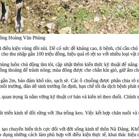
nh ông Hoàng Văn Phùng
điều kiện vùng đồi núi. Dê có sức đề kháng cao, ít bệnh, chỉ cần chú
cho thu nhập gần 100 triệu đồng, hiệu quả rõ rệt so với nhiều loại vật 
ng luôn chủ động tìm tòi, cập nhật thêm kiến thức kỹ thuật để nâng c
hông thoáng để tránh nóng; mùa đông được che chắn kín gió, giữ ấm c
gần 2m, bảo đảm khô ráo, sạch sẽ. Các ô chuồng được phân chia rõ ràn
ôi trường, đàn dê sinh trưởng ổn định, hạn chế tối đa dịch bệnh phát s
 quan trọng là nắm vững kỹ thuật cơ bản và kiên trì theo đuổi. Chín
triển kinh tế đồi rừng với 3ha trồng keo. Việc kết hợp chăn nuôi và
ạo chuyển biến tích cực đối với đời sống kinh tế thôn Nà Đảng. Khôn
dụng những cách làm phù hợp với điều kiện thực tế, khai thác hiệu qu