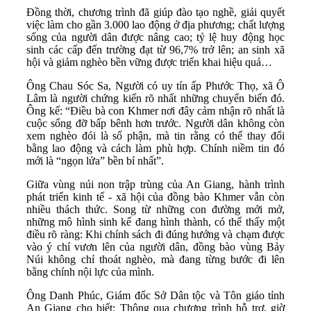
Đồng thời, chương trình đã giúp đào tạo nghề, giải quyết
việc làm cho gần 3.000 lao động ở địa phương; chất lượng
sống của người dân được nâng cao; tỷ lệ huy động học
sinh các cấp đến trường đạt từ 96,7% trở lên; an sinh xã
hội và giảm nghèo bền vững được triển khai hiệu quả…
Ông Chau Sóc Sa, Người có uy tín ấp Phước Thọ, xã Ô
Lâm là người chứng kiến rõ nhất những chuyển biến đó.
Ông kể: “Điều bà con Khmer nơi đây cảm nhận rõ nhất là
cuộc sống đỡ bấp bênh hơn trước. Người dân không còn
xem nghèo đói là số phận, mà tin rằng có thể thay đổi
bằng lao động và cách làm phù hợp. Chính niềm tin đó
mới là “ngọn lửa” bền bỉ nhất”.
Giữa vùng núi non trập trùng của An Giang, hành trình
phát triển kinh tế - xã hội của đồng bào Khmer vẫn còn
nhiều thách thức. Song từ những con đường mới mở,
những mô hình sinh kế đang hình thành, có thể thấy một
điều rõ ràng: Khi chính sách đi đúng hướng và chạm được
vào ý chí vươn lên của người dân, đồng bào vùng Bảy
Núi không chỉ thoát nghèo, mà đang từng bước đi lên
bằng chính nội lực của mình.
Ông Danh Phúc, Giám đốc Sở Dân tộc và Tôn giáo tỉnh
An Giang cho biết: Thông qua chương trình hỗ trợ, giờ