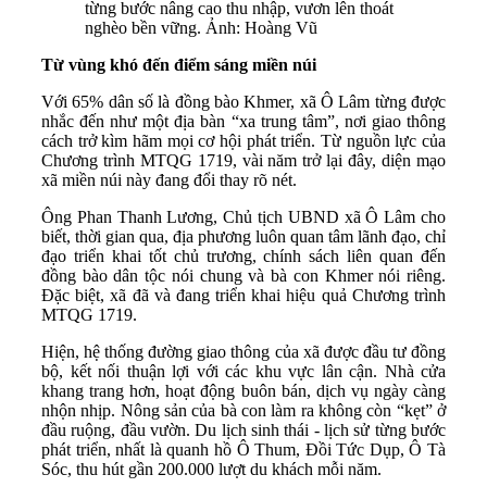
từng bước nâng cao thu nhập, vươn lên thoát
nghèo bền vững. Ảnh: Hoàng Vũ
Từ vùng khó đến điểm sáng miền núi
Với 65% dân số là đồng bào Khmer, xã Ô Lâm từng được
nhắc đến như một địa bàn “xa trung tâm”, nơi giao thông
cách trở kìm hãm mọi cơ hội phát triển. Từ nguồn lực của
Chương trình MTQG 1719, vài năm trở lại đây, diện mạo
xã miền núi này đang đổi thay rõ nét.
Ông Phan Thanh Lương, Chủ tịch UBND xã Ô Lâm cho
biết, thời gian qua, địa phương luôn quan tâm lãnh đạo, chỉ
đạo triển khai tốt chủ trương, chính sách liên quan đến
đồng bào dân tộc nói chung và bà con Khmer nói riêng.
Đặc biệt, xã đã và đang triển khai hiệu quả Chương trình
MTQG 1719.
Hiện, hệ thống đường giao thông của xã được đầu tư đồng
bộ, kết nối thuận lợi với các khu vực lân cận. Nhà cửa
khang trang hơn, hoạt động buôn bán, dịch vụ ngày càng
nhộn nhịp. Nông sản của bà con làm ra không còn “kẹt” ở
đầu ruộng, đầu vườn. Du lịch sinh thái - lịch sử từng bước
phát triển, nhất là quanh hồ Ô Thum, Đồi Tức Dụp, Ô Tà
Sóc, thu hút gần 200.000 lượt du khách mỗi năm.