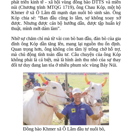
phát triển kinh tế - xã hội vùng đồng bào DTTS và miền
núi (Chương trình MTQG 1719), ông Chau Kóp, một hộ
Khmer ở xã Ô Lâm đã mạnh dạn nuôi bò sinh sản. Ông
Kóp chia sẻ: “Ban đầu cũng lo lắm, sợ không xoay xở
được. Nhưng được cán bộ hướng dẫn, được tập huấn kỹ
thuật, mình mới dám làm”.
Nhờ sự chăm chỉ mà từ vài con bò ban đầu, đàn bò của gia
đình ông Kóp dần tăng lên, mang lại nguồn thu ổn định.
Quan trọng hơn, ông không còn tâm lý trông chờ hỗ trợ,
mà chủ động tính toán đầu tư. Câu chuyện của ông Kóp
không phải là cá biệt, mà là hình ảnh thu nhỏ của sự thay
đổi tư duy đang lan tỏa ở nhiều phum sóc vùng Bảy Núi.
Đồng bào Khmer xã Ô Lâm đầu tư nuôi bò,