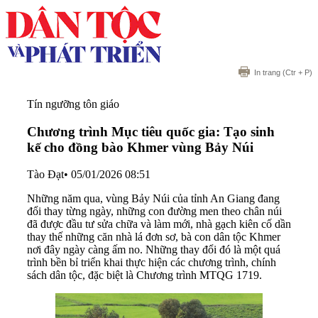
In trang
(Ctr + P)
Tín ngưỡng tôn giáo
Chương trình Mục tiêu quốc gia: Tạo sinh
kế cho đồng bào Khmer vùng Bảy Núi
Tào Đạt
•
05/01/2026 08:51
Những năm qua, vùng Bảy Núi của tỉnh An Giang đang
đổi thay từng ngày, những con đường men theo chân núi
đã được đầu tư sửa chữa và làm mới, nhà gạch kiên cố dần
thay thế những căn nhà lá đơn sơ, bà con dân tộc Khmer
nơi đây ngày càng ấm no. Những thay đổi đó là một quá
trình bền bỉ triển khai thực hiện các chương trình, chính
sách dân tộc, đặc biệt là Chương trình MTQG 1719.