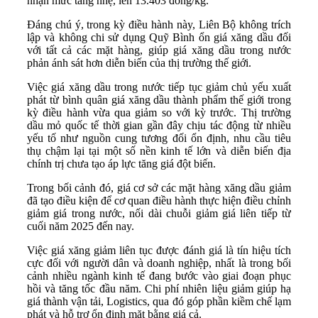
nhận mức tăng nhẹ, lên 13.403 đồng/kg.
Đáng chú ý, trong kỳ điều hành này, Liên Bộ không trích
lập và không chi sử dụng Quỹ Bình ổn giá xăng dầu đối
với tất cả các mặt hàng, giúp giá xăng dầu trong nước
phản ánh sát hơn diễn biến của thị trường thế giới.
Việc giá xăng dầu trong nước tiếp tục giảm chủ yếu xuất
phát từ bình quân giá xăng dầu thành phẩm thế giới trong
kỳ điều hành vừa qua giảm so với kỳ trước. Thị trường
dầu mỏ quốc tế thời gian gần đây chịu tác động từ nhiều
yếu tố như nguồn cung tương đối ổn định, nhu cầu tiêu
thụ chậm lại tại một số nền kinh tế lớn và diễn biến địa
chính trị chưa tạo áp lực tăng giá đột biến.
Trong bối cảnh đó, giá cơ sở các mặt hàng xăng dầu giảm
đã tạo điều kiện để cơ quan điều hành thực hiện điều chỉnh
giảm giá trong nước, nối dài chuỗi giảm giá liên tiếp từ
cuối năm 2025 đến nay.
Việc giá xăng giảm liên tục được đánh giá là tín hiệu tích
cực đối với người dân và doanh nghiệp, nhất là trong bối
cảnh nhiều ngành kinh tế đang bước vào giai đoạn phục
hồi và tăng tốc đầu năm. Chi phí nhiên liệu giảm giúp hạ
giá thành vận tải, Logistics, qua đó góp phần kiềm chế lạm
phát và hỗ trợ ổn định mặt bằng giá cả.