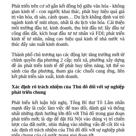
Phát triển trên cơ sở gắn kết đồng bộ giữa văn hóa - không
gian kinh tế - con người; khai thác, phát huy hiệu quả giá
trị văn hóa, di sản, cảnh quan… Du lịch khẳng định vai trò
ngành kinh tế mũi nhọn, nhất là du lịch văn hóa. Cải thiện
môi trường đầu tư, kinh doanh, thu hút đầu tư; lấy đầu tư
công dẫn dắt, kích hoạt đầu tư tư nhân và FDI; phát triển
kinh tế tư nhân, nâng cao hiệu quả kinh tế nhà nước và
thúc đẩy sản xuất kinh doanh.
Thành phố chủ trương tạo các động lực tăng trưởng mới từ
chính quyền địa phương 2 cấp; mỗi xã, phường xây dựng
đề án phát triển kinh tế để phát huy tiềm năng, lợi thế so
sánh của địa phương, tham gia các chuỗi cung ứng, liên
kết phát triển sản xuất, kinh doanh.
Xác định rõ trách nhiệm của Thủ đô đối với sự nghiệp
phát triển chung
Phát biểu kết luận hội nghị, Tổng Bí thư Tô Lâm nhấn
mạnh đây là cuộc làm việc để trao đổi, đánh giá và thống
nhất những định hướng lớn đối với Thủ đô trong giai đoạn
phát triển mới; là dịp để đặt Hà Nội vào đúng vị trí chiến
lược của đất nước, nhìn thẳng vào những vấn đề cốt lõi và
xác định rõ trách nhiệm của Thủ đô đối với sự nghiệp phát
triển chung của cả nước trong giai đoạn tới.