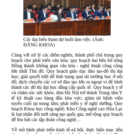
Các đại biểu tham dự buổi làm việc. (Ảnh:
ĐĂNG KHOA)
Cùng với xử lý các điểm nghẽn, thành phố chú trọng quy
hoạch cho phát triển văn hóa; quy hoạch hai bên bờ sông
Hồng thành không gian văn hóa - nghệ thuật công cộng
lớn nhất Thủ đô. Quy hoạch giáo dục đào tạo-đô thị đại
học; giải quyết triệt để tình trạng quá tải trường học ở nội
đô; dịch chuyển các cơ sở đào tạo lớn ra ngoại vi để hình
thành các đô thị đại học đẳng cấp quốc tế. Quy hoạch y tế
và chăm sóc sức khỏe, đưa Hà Nội trở thành Trung tâm Y
tế kỹ thuật cao hàng đầu khu vực; giảm tải bệnh viện
tuyến cuối tại trung tâm; phát triển y tế nghỉ dưỡng. Quy
hoạch Khoa học công nghệ; Khu Công nghệ cao Hòa Lạc
là hạt nhân đổi mới sáng tạo quốc gia; mở rộng quy hoạch
để thu hút các tập đoàn công nghệ…
Về mô hình phát triển kinh tế-xã hội, thực hiện mục tiêu