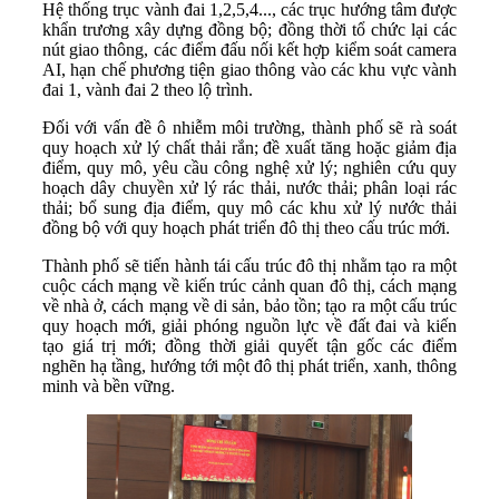
Hệ thống trục vành đai 1,2,5,4..., các trục hướng tâm được
khẩn trương xây dựng đồng bộ; đồng thời tổ chức lại các
nút giao thông, các điểm đấu nối kết hợp kiểm soát camera
AI, hạn chế phương tiện giao thông vào các khu vực vành
đai 1, vành đai 2 theo lộ trình.
Đối với vấn đề ô nhiễm môi trường, thành phố sẽ rà soát
quy hoạch xử lý chất thải rắn; đề xuất tăng hoặc giảm địa
điểm, quy mô, yêu cầu công nghệ xử lý; nghiên cứu quy
hoạch dây chuyền xử lý rác thải, nước thải; phân loại rác
thải; bổ sung địa điểm, quy mô các khu xử lý nước thải
đồng bộ với quy hoạch phát triển đô thị theo cấu trúc mới.
Thành phố sẽ tiến hành tái cấu trúc đô thị nhằm tạo ra một
cuộc cách mạng về kiến trúc cảnh quan đô thị, cách mạng
về nhà ở, cách mạng về di sản, bảo tồn; tạo ra một cấu trúc
quy hoạch mới, giải phóng nguồn lực về đất đai và kiến
tạo giá trị mới; đồng thời giải quyết tận gốc các điểm
nghẽn hạ tầng, hướng tới một đô thị phát triển, xanh, thông
minh và bền vững.