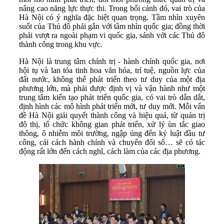
nâng cao năng lực thực thi. Trong bối cảnh đó, vai trò của
Hà Nội có ý nghĩa đặc biệt quan trọng. Tầm nhìn xuyên
suốt của Thủ đô phải gắn với tầm nhìn quốc gia; đồng thời
phải vượt ra ngoài phạm vi quốc gia, sánh với các Thủ đô
thành công trong khu vực.
Hà Nội là trung tâm chính trị - hành chính quốc gia, nơi
hội tụ và lan tỏa tinh hoa văn hóa, trí tuệ, nguồn lực của
đất nước, không thể phát triển theo tư duy của một địa
phương lớn, mà phải được định vị và vận hành như một
trung tâm kiến tạo phát triển quốc gia, có vai trò dẫn dắt,
định hình các mô hình phát triển mới, tư duy mới. Mỗi vấn
đề Hà Nội giải quyết thành công và hiệu quả, từ quản trị
đô thị, tổ chức không gian phát triển, xử lý ùn tắc giao
thông, ô nhiễm môi trường, ngập úng đến kỷ luật đầu tư
công, cải cách hành chính và chuyển đổi số… sẽ có tác
động rất lớn đến cách nghĩ, cách làm của các địa phương.