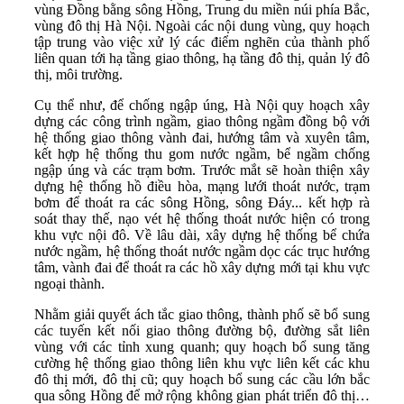
vùng Đồng bằng sông Hồng, Trung du miền núi phía Bắc,
vùng đô thị Hà Nội. Ngoài các nội dung vùng, quy hoạch
tập trung vào việc xử lý các điểm nghẽn của thành phố
liên quan tới hạ tầng giao thông, hạ tầng đô thị, quản lý đô
thị, môi trường.
Cụ thể như, để chống ngập úng, Hà Nội quy hoạch xây
dựng các công trình ngầm, giao thông ngầm đồng bộ với
hệ thống giao thông vành đai, hướng tâm và xuyên tâm,
kết hợp hệ thống thu gom nước ngầm, bể ngầm chống
ngập úng và các trạm bơm. Trước mắt sẽ hoàn thiện xây
dựng hệ thống hồ điều hòa, mạng lưới thoát nước, trạm
bơm để thoát ra các sông Hồng, sông Đáy... kết hợp rà
soát thay thế, nạo vét hệ thống thoát nước hiện có trong
khu vực nội đô. Về lâu dài, xây dựng hệ thống bể chứa
nước ngầm, hệ thống thoát nước ngầm dọc các trục hướng
tâm, vành đai để thoát ra các hồ xây dựng mới tại khu vực
ngoại thành.
Nhằm giải quyết ách tắc giao thông, thành phố sẽ bổ sung
các tuyến kết nối giao thông đường bộ, đường sắt liên
vùng với các tỉnh xung quanh; quy hoạch bổ sung tăng
cường hệ thống giao thông liên khu vực liên kết các khu
đô thị mới, đô thị cũ; quy hoạch bổ sung các cầu lớn bắc
qua sông Hồng để mở rộng không gian phát triển đô thị…