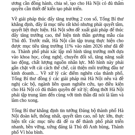
ương cần đồng hành, chia sẻ, tạo cho Hà Nội có đủ thẩm
quyền cần thiết để kiến tạo phát triển.
Về giải pháp thúc đẩy tăng trưởng 2 con số, Tổng Bí thư
khẳng định, đây là mục tiêu rất khó nhưng phải quyết tâm,
quyết liệt thực hiện. Hà Nội sớm đề xuất giải pháp để thúc
đẩy tăng trưởng cao, thể hiện tinh thần gương mẫu của
Thủ đô. Trước mắt, Hà Nội cần tập trung thực hiện cho
được mục tiêu tăng trưởng 11% vào năm 2026 như đã đề
ra. Thành phố phải xác lập mô hình tăng trưởng mới dựa
vào khoa học, công nghệ, chuyển đổi số, tăng năng suất
lao động, chất lượng nguồn nhân lực. Mô hình này phải
gắn chặt với cải cách thể chế, cải thiện môi trường đầu tư
kinh doanh… Về xử lý các điểm nghẽn của thành phố,
Tổng Bí thư đồng ý các giải pháp mà Hà Nội nêu và đề
nghị các bộ, ngành liên quan nghiên cứu, tạo điều kiện
cho Hà Nội có đủ thẩm quyền để xử lý; đồng thời Hà Nội
phải tập trung làm đến cùng với tinh thần đã nói là làm và
làm cho xong.
Tổng Bí thư khẳng định tin tưởng Đảng bộ thành phố Hà
Nội đoàn kết, thống nhất, quyết tâm cao, nỗ lực lớn, thực
hiện tốt các mục tiêu đã đề ra để thành phố phát triển
nhanh, bền vững, xứng đáng là Thủ đô Anh hùng, Thành
phố Vì hòa bình.