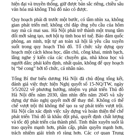
hiện đại và truyền thống, giữ được bản sắc riêng, chiều sâu
văn hóa mà không Thủ đô nào có được.
Quy hoạch phải đi trước một bước, có tầm nhìn xa, không
gian phát triển mở, không chỉ đáp ứng yêu cầu của hôm
nay mà cả mai sau. Hà Nội phải trở thành một trung tâm
đổi mới sáng tạo, nơi hội tụ tinh hoa trí tuệ. Bảo đảm quốc
phòng, an ninh, trật tự an toàn xã hội là yêu cầu xuyên
suốt trong quy hoạch Thủ đô. Tổ chức xây dựng quy
hoạch một cách khoa học, dân chủ, công khai, minh bạch,
lắng nghe ý kiến của các chuyên gia, nhà khoa học và
người dân; phải kiên định, nhất quán, không để quy hoạch
bị “bẻ cong” bởi tổ chức, cá nhân nào.
Tổng Bí thư biểu dương Hà Nội đã chủ động tổng kết,
đánh giá việc thực hiện Nghị quyết số 15-NQ/TW, ngày
5/5/2022 về phương hướng, nhiệm vụ phát triển Thủ đô
Hà Nội đến năm 2030, tầm nhìn đến năm 2045 và xây
dựng dự thảo nghị quyết mới để thay thế. Không có thể
chế vượt trội thì không thể tạo ra sự phát triển vượt trội.
Hà Nội cần xác định việc xây dựng và hoàn thiện thể chế
phát triển Thủ đô là khâu đột phá, quyết định chất lượng
và tốc độ phát triển của thành phố. Tinh thần xuyên suốt là
trao quyền mạnh hơn, phân cấp, phân quyền mạnh hơn,
trách nhiệm giải trình rõ ràng hơn. Các cơ quan Trung