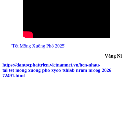
'Tết Mông Xuống Phố 2025'
Vàng Ni
https://dantocphattrien.vietnamnet.vn/hen-nhau-
tai-tet-mong-xuong-pho-xyoo-tshiab-nram-nroog-2026-
72491.html