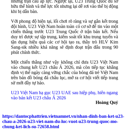
những trận cầu áp lực. Ngược lại, U23 Trung Quốc dù sở
hữu thể hình và thể lực tốt nhưng lại dễ rơi vào thế bị động
khi bị dẫn bàn.
Với phong độ hiện tại, lối chơi rõ ràng và sự gắn kết trong
đội hình, U23 Việt Nam hoàn toàn có cơ sở để tin vào một
chiến thắng trước U23 Trung Quốc ở trận bán kết. Nếu
duy trì được sự tập trung, kiểm soát tốt khu trung tuyến và
tận dụng hiệu quả các cơ hội tạo ra, thầy trò HLV Kim
Sang-sik nhiều khả năng sẽ định đoạt trận đấu trong 90
phút chính thức.
Một chiến thắng như vậy không chỉ đưa U23 Việt Nam
vào chung kết U23 châu Á 2026, mà còn tiếp tục khẳng
định vị thế ngày càng vững chắc của bóng đá trẻ Việt Nam
trên bản đồ bóng đá châu lục, mở ra cơ hội viết tiếp trang
sử mới đầy tự hào.
U23 Việt Nam hạ gục U23 UAE sau hiệp phụ, hiên ngang
vào bán kết U23 châu Á 2026
Hoàng Quý
https://dantocphattrien.vietnamnet.vn/nhan-dinh-ban-ket-u23-
chau-a-2026-u23-viet-nam-du-luc-vuot-u23-trung-quoc-mo-
chung-ket-lich-su-72658.html