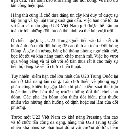
trận đấu, vừa đảm bảo khả năng thu hồi bóng, vừa hỗ trợ
tấn công hiệu quả.
Hàng thủ cũng là chỗ dựa đáng tin cậy khi duy trì được sự
tập trung và kỷ luật trong suốt giải đấu. Việc hạn chế tối đa
sai lầm cá nhân giúp U23 Việt Nam giữ được thế trận an
toàn trước những đối thủ có thể hình và thể lực vượt trội.
Ở chiều ngược lại, U23 Trung Quốc tiến vào bán kết với
hình ảnh của một đội bóng đề cao tính an toàn. Đội bóng
Đông Á gây ấn tượng bằng hệ thống phòng ngự chặt chẽ,
bọc lót tốt và khả năng tranh chấp mạnh mẽ. Việc họ vượt
qua vòng bảng và tứ kết với số bàn thua rất ít cho thấy sự
tiến bộ đáng kể về tổ chức chiến thuật.
Tuy nhiên, điểm hạn chế lớn nhất của U23 Trung Quốc lại
nằm ở khả năng tấn công. Lối chơi thiên về phòng ngự
phản công khiến họ gặp khó khi phải kiểm soát thế trận
hoặc tìm kiếm bàn thắng trước những đối thủ chơi chủ
động. Các pha lên bóng còn thiếu đột biến, phụ thuộc
nhiều vào những tình huống cố định hoặc sai lầm của đối
phương.
Trước một U23 Việt Nam có khả năng Pressing tầm cao
và tổ chức tấn công đa dạng, hàng thủ U23 Trung Quốc
nhiều khả năng sẽ phải hoạt động với cường độ lớn, tiềm