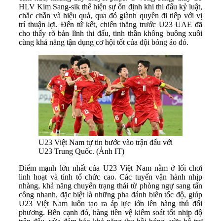
HLV Kim Sang-sik thể hiện sự ổn định khi thi đấu kỷ luật,
chắc chắn và hiệu quả, qua đó giành quyền đi tiếp với vị
trí thuận lợi. Đến tứ kết, chiến thắng trước U23 UAE đã
cho thấy rõ bản lĩnh thi đấu, tinh thần không buông xuôi
cùng khả năng tận dụng cơ hội tốt của đội bóng áo đỏ.
U23 Việt Nam tự tin bước vào trận đấu với
U23 Trung Quốc. (Ảnh IT)
Điểm mạnh lớn nhất của U23 Việt Nam nằm ở lối chơi
linh hoạt và tính tổ chức cao. Các tuyến vận hành nhịp
nhàng, khả năng chuyển trạng thái từ phòng ngự sang tấn
công nhanh, đặc biệt là những pha đánh biên tốc độ, giúp
U23 Việt Nam luôn tạo ra áp lực lớn lên hàng thủ đối
phương. Bên cạnh đó, hàng tiền vệ kiểm soát tốt nhịp độ