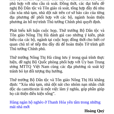
phù hợp với nhu cầu rà soát. Đồng thời, các đại biểu đề
nghị Bộ Dân tộc và Tôn giáo rà soát, tổng hợp đầy đủ nhu
cầu xóa nhà tạm, nhà dột nát trên cơ sở báo cáo của từng
địa phương để phối hợp với các bộ, ngành hoàn thiện
phương án hỗ trợ trình Thủ tướng Chính phủ quyết định.
Phát biểu kết luận cuộc họp, Thứ trưởng Bộ Dân tộc và
Tôn giáo Nông Thị Hà đánh giá cao những ý kiến, phát
biểu của các bộ, ngành tại cuộc họp; đồng thời cho biết cơ
quan chủ trì sẽ tiếp thu đầy đủ để hoàn thiện Tờ trình gửi
Thủ tướng Chính phủ.
Thứ trưởng Nông Thị Hà cũng lưu ý trong quá trình thực
hiện, đề nghị Bộ Quốc phòng phối hợp với Ủy ban Trung
ương MTTQ Việt Nam cùng các địa phương rà soát kỹ
tránh bỏ lọt đối tượng thụ hưởng.
Thứ trưởng Bộ Dân tộc và Tôn giáo Nông Thị Hà khẳng
định: “Xóa nhà tạm, nhà dột nát cho nhóm nạn nhân chất
độc da cam/dioxin là một việc làm ý nghĩa, góp phần giúp
họ cải thiện điều kiện sống”.
Hàng ngàn hộ nghèo ở Thanh Hóa yên tâm trong những
mái nhà mới
Hoàng Quý