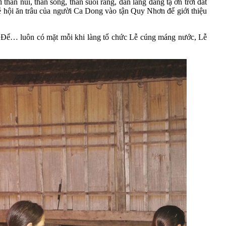
thần núi, thần sông, thần suối rằng, dân làng đang tạ ơn trời đất
hội ăn trâu của người Ca Dong vào tận Quy Nhơn để giới thiệu
Để… luôn có mặt mỗi khi làng tổ chức Lễ cúng máng nước, Lễ