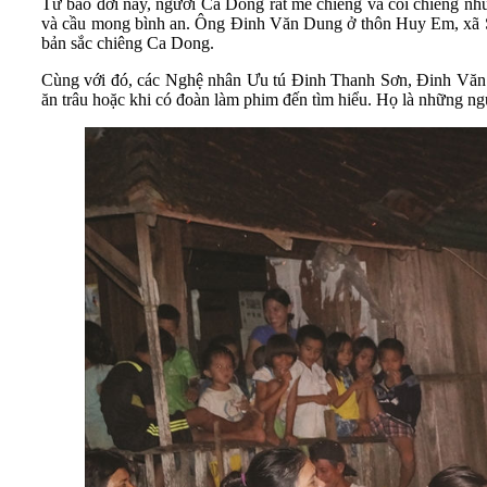
Từ bao đời nay, người Ca Dong rất mê chiêng và coi chiêng như li
và cầu mong bình an. Ông Đinh Văn Dung ở thôn Huy Em, xã Sơ
bản sắc chiêng Ca Dong.
Cùng với đó, các Nghệ nhân Ưu tú Đinh Thanh Sơn, Đinh Văn
ăn trâu hoặc khi có đoàn làm phim đến tìm hiểu. Họ là những ng