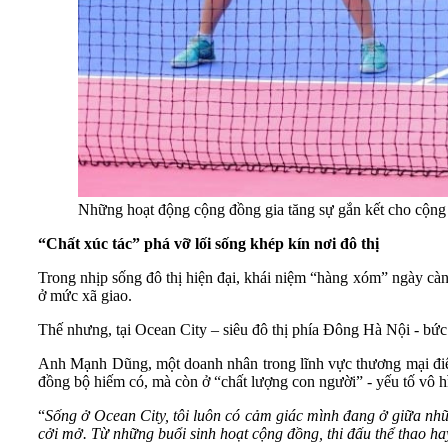
Những hoạt động cộng đồng gia tăng sự gắn kết cho cộng
“Chất xúc tác” phá vỡ lối sống khép kín nơi đô thị
Trong nhịp sống đô thị hiện đại, khái niệm “hàng xóm” ngày cà
ở mức xã giao.
Thế nhưng, tại Ocean City – siêu đô thị phía Đông Hà Nội - bức 
Anh Mạnh Dũng, một doanh nhân trong lĩnh vực thương mại điệ
đồng bộ hiếm có, mà còn ở “chất lượng con người” - yếu tố vô 
“
Sống ở Ocean City, tôi luôn có cảm giác mình đang ở giữa nhữ
cởi mở. Từ những buổi sinh hoạt cộng đồng, thi đấu thể thao hay