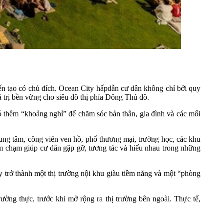
ến tạo có chủ đích. Ocean City hấpdẫn cư dân không chỉ bởi quy
 trị bền vững cho siêu đô thị phía Đông Thủ đô.
có thêm “khoảng nghỉ” để chăm sóc bản thân, gia đình và các mối
rung tâm, công viên ven hồ, phố thương mại, trường học, các khu
ểm chạm giúp cư dân gặp gỡ, tương tác và hiểu nhau trong những
 trở thành một thị trường nội khu giàu tiềm năng và một “phòng
ờng thực, trước khi mở rộng ra thị trường bên ngoài. Thực tế,