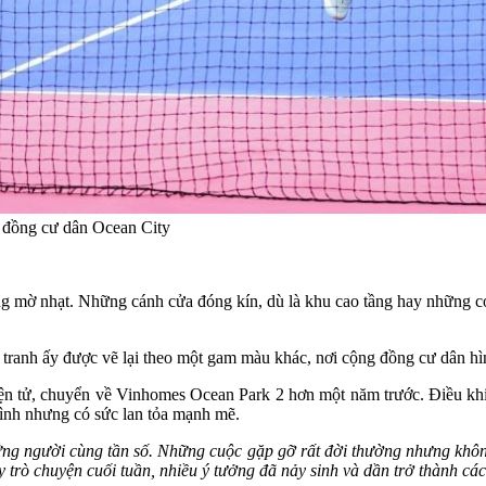
 đồng cư dân Ocean City
ng mờ nhạt. Những cánh cửa đóng kín, dù là khu cao tầng hay những c
tranh ấy được vẽ lại theo một gam màu khác, nơi cộng đồng cư dân hình 
n tử, chuyển về Vinhomes Ocean Park 2 hơn một năm trước. Điều khiế
hình nhưng có sức lan tỏa mạnh mẽ.
ng người cùng tần số. Những cuộc gặp gỡ rất đời thường nhưng không
 trò chuyện cuối tuần, nhiều ý tưởng đã nảy sinh và dần trở thành các