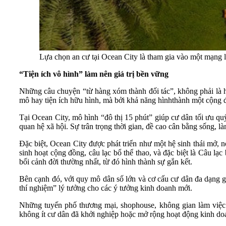
Lựa chọn an cư tại Ocean City là tham gia vào một mạng lư
“Tiện ích vô hình” làm nên giá trị bền vững
Những câu chuyện “từ hàng xóm thành đối tác”, không phải là h
mô hay tiện ích hữu hình, mà bởi khả năng hìnhthành một cộng đ
Tại Ocean City, mô hình “đô thị 15 phút” giúp cư dân tối ưu qu
quan hệ xã hội. Sự trân trọng thời gian, đề cao cân bằng sống, l
Đặc biệt, Ocean City được phát triển như một hệ sinh thái mở, 
sinh hoạt cộng đồng, câu lạc bổ thể thao, và đặc biệt là Câu 
bối cảnh đời thường nhất, từ đó hình thành sự gắn kết.
Bên cạnh đó, với quy mô dân số lớn và cơ cấu cư dân đa dạng g
thí nghiệm” lý tưởng cho các ý tưởng kinh doanh mới.
Những tuyến phố thương mại, shophouse, không gian làm việc l
không ít cư dân đã khởi nghiệp hoặc mở rộng hoạt động kinh do