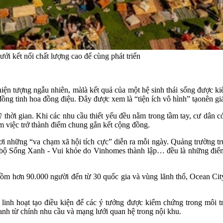
ới kết nối chất lượng cao để cùng phát triển
iện tượng ngẫu nhiên, màlà kết quả của một hệ sinh thái sống được ki
ồng tinh hoa đồng điệu. Đây được xem là “tiện ích vô hình” tạonên giá
ỹ thời gian. Khi các nhu cầu thiết yếu đều nằm trong tầm tay, cư dân 
àm việc trở thành điểm chung gắn kết cộng đồng.
nơi những “va chạm xã hội tích cực” diễn ra mỗi ngày. Quảng trường t
lạc bộ Sống Xanh - Vui khỏe do Vinhomes thành lập… đều là những đi
ồm hơn 90.000 người đến từ 30 quốc gia và vùng lãnh thổ, Ocean City
inh hoạt tạo điều kiện để các ý tưởng được kiểm chứng trong môi trư
anh từ chính nhu cầu và mạng lưới quan hệ trong nội khu.