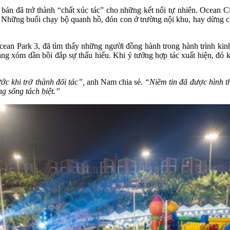
ản đã trở thành “chất xúc tác” cho những kết nối tự nhiên. Ocean Ci
òa. Những buổi chạy bộ quanh hồ, đón con ở trường nội khu, hay dừng c
an Park 3, đã tìm thấy những người đồng hành trong hành trình kin
ng xóm dần bồi đắp sự thấu hiểu. Khi ý tưởng hợp tác xuất hiện, đó k
ước khi trở thành đối tác”,
anh Nam chia sẻ.
“Niềm tin đã được hình th
ng sống tách biệt.”