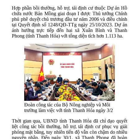
Hợp phần bồi thường, hỗ trợ, tái định cư thuộc Dự án Hồ
chứa nước Bản Mồng giai đoạn I được Thủ tướng Chính
phủ phê duyệt chủ trương đầu tư năm 2006 và điều chỉnh
tại Quyết định số 1248/QĐ-TTg ngày 25/10/2023. Dự án
ảnh hưởng trực tiếp đến hai xã Xuân Bình và Thanh
Phong (tỉnh Thanh Hóa) với tổng diện tích hơn 1.113 ha.
Đoàn công tác của Bộ Nông nghiệp và Môi
trường làm việc với tỉnh Thanh Hóa ngày 3/2
Thời gian qua, UBND tỉnh Thanh Hóa đã chỉ đạo quyết
liệt công tác bồi thường, hỗ trợ, tái định cư phục vụ giải
phóng mặt bằng, tuy nhiên tiến độ vẫn còn chậm do nhiều
nguyên nhân. Đến ngày 30/1, xã Thanh Phong đã hoàn