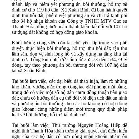
thành lập và niêm yết phương án bồi thường, hỗ trợ tái
định cư cho 119 hộ dân. Xã Xuân Bình đã ban hành quyết
định thu hồi đất, phê duyệt phương án và chi trả kinh phí
cho 34 hộ nhận khoán của Công ty TNHH MTV Cao su
Thanh Hóa; đồng thời hoàn thành kiểm kê đối với 107 hộ
sử dụng đất không có hợp đồng giao khoán.
Khối lượng công việc còn lại chủ yếu tập trung vào phê
duyệt, thực hiện bồi thường, hỗ trợ, thu hồi đất; tận thu
lâm sản, dọn vệ sinh lòng hồ và xây dựng hạ tầng khu tái
định cư. Tổng kinh phí ước tính từ 255,73 đến 534,79 tỷ
đồng, tùy theo phương án bồi thường đối với 107 hộ dân
tại xã Xuân Bình.
Tại buổi làm việc, các đại biểu đã thảo luận, làm rõ những
khó khăn, vướng mắc trong công tác giải phóng mặt bằng,
trong đó có việc một số hộ dân chưa đồng thuận bàn giao
đất; chưa có hướng dẫn cụ thể đối với diện tích đất an ninh
và phương án bồi thường cho các hộ không có hợp đồng
giao khoán; cùng những điểm mới trong quy định pháp
luật về bồi thường, hỗ trợ, tái định cư.
Tại buổi làm việc, Thứ trưởng Nguyễn Hoàng Hiệp đề
nghị tỉnh Thanh Hóa khẩn trương giải quyết dứt điểm kiến
nghị của các hộ dân có hợp đồng nhận khoán nhằm ổn