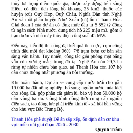
thủy lợi trọng điểm quốc gia, được xây dựng trên sông
Hiếu, có diện tích lòng hồ khoảng 25 km2, thuộc các
huyện (cũ) Quỳ Hợp, Quỳ Châu, Nghĩa Đàn tỉnh Nghệ
An và một phần huyện Như Xuân (cũ) tỉnh Thanh Hóa.
Giai đoạn I của dự án có tổng mức đầu tư 5.552 tỷ đồng
từ ngân sách Nhà nước, dung tích hồ 225 triệu m3, gồm 8
trạm bơm và nhà máy thủy điện công suất 45 MW.
Đến nay, tiến độ thi công đạt kết quả tích cực, cụm công
trình đầu mối đạt khoảng 96%, 7/8 trạm bơm cơ bản sẵn
sàng vận hành. Tuy nhiên, công tác giải phóng mặt bằng
vẫn còn vướng mắc, trong đó tại Nghệ An còn 29,3 ha
rừng tự nhiên chưa bàn giao, tại Thanh Hóa còn 107 hộ
dân chưa thống nhất phương án bồi thường.
Khi hoàn thành, Dự án sẽ cung cấp nước tưới cho gần
19.000 ha đất nông nghiệp, bổ sung nguồn nước mùa kiệt
cho sông Cả, góp phần cắt giảm lũ, bảo vệ hơn 50.000 hộ
dân vùng hạ du. Công trình đồng thời cung cấp nguồn
điện sạch, tạo động lực phát triển kinh tế - xã hội bền vững
cho khu vực Bắc Trung Bộ.
Thanh Hóa phê duyệt Đề án sắp xếp, ổn định dân cư khu
vực miền núi giai đoạn 2026 - 2030
Quỳnh Trâm