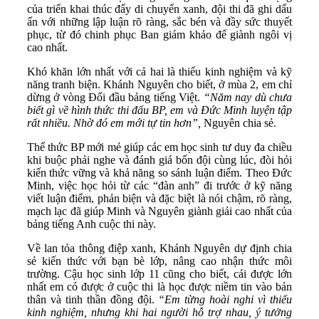
của triển khai thúc đẩy di chuyển xanh, đội thi đã ghi dấu
ấn với những lập luận rõ ràng, sắc bén và đầy sức thuyết
phục, từ đó chinh phục Ban giám khảo để giành ngôi vị
cao nhất.
Khó khăn lớn nhất với cả hai là thiếu kinh nghiệm và kỹ
năng tranh biện. Khánh Nguyên cho biết, ở mùa 2, em chỉ
dừng ở vòng Đối đầu bảng tiếng Việt.
“Năm nay dù chưa
biết gì về hình thức thi đấu BP, em và Đức Minh luyện tập
rất nhiều. Nhờ đó em mới tự tin hơn”,
Nguyên chia sẻ.
Thể thức BP mới mẻ giúp các em học sinh tư duy đa chiều
khi buộc phải nghe và đánh giá bốn đội cùng lúc, đòi hỏi
kiến thức vững và khả năng so sánh luận điểm. Theo Đức
Minh, việc học hỏi từ các “đàn anh” đi trước ở kỹ năng
viết luận điểm, phản biện và đặc biệt là nói chậm, rõ ràng,
mạch lạc đã giúp Minh và Nguyên giành giải cao nhất của
bảng tiếng Anh cuộc thi này.
Về lan tỏa thông điệp xanh, Khánh Nguyên dự định chia
sẻ kiến thức với bạn bè lớp, nâng cao nhận thức môi
trường. Cậu học sinh lớp 11 cũng cho biết, cái được lớn
nhất em có được ở cuộc thi là học được niềm tin vào bản
thân và tinh thần đồng đội.
“Em từng hoài nghi vì thiếu
kinh nghiệm, nhưng khi hai người hỗ trợ nhau, ý tưởng