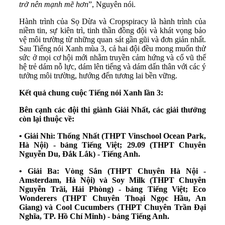
trở nên mạnh mẽ hơn
”, Nguyên nói.
Hành trình của Sọ Dừa và Cropspiracy là hành trình của
niềm tin, sự kiên trì, tinh thần đồng đội và khát vọng bảo
vệ môi trường từ những quan sát gần gũi và đơn giản nhất.
Sau Tiếng nói Xanh mùa 3, cả hai đội đều mong muốn thử
sức ở mọi cơ hội mới nhằm truyền cảm hứng và cổ vũ thế
hệ trẻ dám nỗ lực, dám lên tiếng và dám dấn thân với các ý
tưởng môi trường, hướng đến tương lai bền vững.
Kết quả chung cuộc Tiếng nói Xanh lần 3:
Bên cạnh các đội thi giành Giải Nhất, các giải thưởng
còn lại thuộc về:
• Giải Nhì: Thống Nhất (THPT Vinschool Ocean Park,
Hà Nội) - bảng Tiếng Việt; 29.09 (THPT Chuyên
Nguyễn Du, Đắk Lắk) - Tiếng Anh.
• Giải Ba: Vòng Sắn (THPT Chuyên Hà Nội -
Amsterdam, Hà Nội) và Soy Milk (THPT Chuyên
Nguyễn Trãi, Hải Phòng) - bảng Tiếng Việt; Eco
Wonderers (THPT Chuyên Thoại Ngọc Hầu, An
Giang) và Cool Cucumbers (THPT Chuyên Trần Đại
Nghĩa, TP. Hồ Chí Minh) - bảng Tiếng Anh.