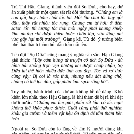
Trà Thị Hậu Giang, thành viên đội Sọ Dừa, cho hay, dự
án xuất phát từ một quan sát rất đời thường.
“Chúng em là
con gái, hay chăm chút tóc tai. Mỗi lần chải tóc hay gội
đầu, thấy rất nhiều tóc rụng. Chúng em tự hỏi: ở tiệm
salon lớn thì lượng tóc thải mỗi ngày phải khủng khiếp
lắm nhưng chỉ được thiêu hoặc chôn lấp, vừa lãng phí
vừa gây hại môi trường”,
Giang kể. Từ đó, ý tưởng biến
phế thải thành thảm hút dầu tràn nổi lên.
Tên đội “Sọ Dừa” cũng mang ý nghĩa sâu sắc. Hậu Giang
giải thích:
“Lấy cảm hứng từ truyện cổ tích Sọ Dừa - dù
hình hài không trọn vẹn nhưng khi được chấp nhận, Sọ
Dừa lại thể hiện nhiều đức tính cao đẹp. Tóc và xơ dừa
cũng vậy: Bị coi là rác thải, nhưng nếu đặt đúng chỗ,
chúng có thể lọc dầu, góp phần làm sạch sông hồ”.
Tuy nhiên, hành trình của dự án không hề dễ dàng. Khó
khăn lớn nhất, theo Hậu Giang, là khi thảm dễ bị rã khi đặt
dưới nước.
“Chúng em tìm giải pháp rất lâu, có lúc nghĩ
không thể khắc phục được. Cuối cùng phải thử nghiệm
khâu gia cườm và thêm vật liệu ổn định để tấm thảm bền
hơn”.
Ngoài ra, Sọ Dừa còn lo lắng về tâm lý người dùng khi