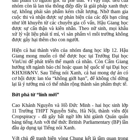
sản phẩm có nguồn gốc từ phế thải. Vì vậy mục tiêu của
nhóm còn là lan tỏa thông điệp đây là giải pháp xanh thực
sự, không phải sản phẩm kém chất lượng. Nhờ tham gia
cuộc thi và nhận được sự phản biện của các đội bạn cũng
như lời khuyên từ các chuyên gia cố vấn, Hậu Giang học
được sự cẩn thận và kiên nhẫn. Theo nữ sinh, mọi khâu
xử lý vật liệu phải tỉ mỉ, vì sản phẩm vì môi trường không
được gây hại thêm cho con người.
Hiện cả hai thành viên của nhóm đang học lớp 12. Hậu
Giang mong muốn có thể được học tại Trường Đại học
VinUni để phát triển thế mạnh cá nhân. Còn Cẩm Giang
hướng tới ngành báo chí hoặc quan hệ quốc tế tại Đại học
KHXH&NV. Sau Tiếng nói Xanh, cả hai mong dự án có
cơ hội được lan tỏa “không giới hạn”, để không chỉ dừng
lại là ý tưởng mà có thể nhân rộng thành sản phẩm thực tế.
Bứt phá từ “lính mới”
Cao Khánh Nguyên và Hồ Đức Minh - hai học sinh lớp
11 Trường THPT Nguyễn Siêu, Hà Nội, thành viên đội
Cropspiracy - đã gây bất ngờ lớn khi giành Quán quân
bảng tiếng Anh với thể thức British Parliamentary (BP) lần
đầu áp dụng tại Tiếng nói Xanh.
Với chủ đề tranh biện vòng Chung kết là tầm quan trọng