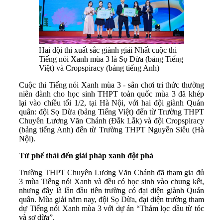
Hai đội thi xuất sắc giành giải Nhất cuộc thi
Tiếng nói Xanh mùa 3 là Sọ Dừa (bảng Tiếng
Việt) và Cropspiracy (bảng tiếng Anh)
Cuộc thi Tiếng nói Xanh mùa 3 - sân chơi tri thức thường
niên dành cho học sinh THPT toàn quốc mùa 3 đã khép
lại vào chiều tối 1/2, tại Hà Nội, với hai đội giành Quán
quân: đội Sọ Dừa (bảng Tiếng Việt) đến từ Trường THPT
Chuyên Lương Văn Chánh (Đắk Lắk) và đội Cropspiracy
(bảng tiếng Anh) đến từ Trường THPT Nguyễn Siêu (Hà
Nội).
Từ phế thải đến giải pháp xanh đột phá
Trường THPT Chuyên Lương Văn Chánh đã tham gia đủ
3 mùa Tiếng nói Xanh và đều có học sinh vào chung kết,
nhưng đây là lần đầu tiên trường có đại diện giành Quán
quân. Mùa giải năm nay, đội Sọ Dừa, đại diện trường tham
dự Tiếng nói Xanh mùa 3 với dự án “Thảm lọc dầu từ tóc
và sơ dừa”.