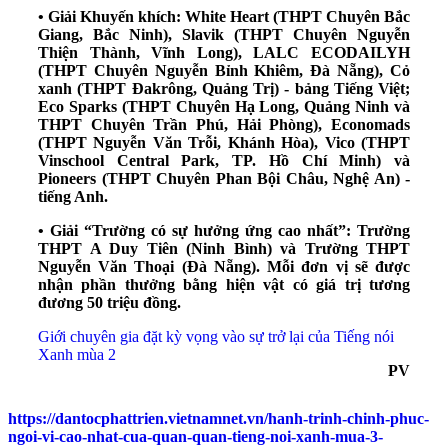
• Giải Khuyến khích: White Heart (THPT Chuyên Bắc
Giang, Bắc Ninh), Slavik (THPT Chuyên Nguyễn
Thiện Thành, Vĩnh Long), LALC ECODAILYH
(THPT Chuyên Nguyễn Bỉnh Khiêm, Đà Nẵng), Cỏ
xanh (THPT Đakrông, Quảng Trị) - bảng Tiếng Việt;
Eco Sparks (THPT Chuyên Hạ Long, Quảng Ninh và
THPT Chuyên Trần Phú, Hải Phòng), Economads
(THPT Nguyễn Văn Trỗi, Khánh Hòa), Vico (THPT
Vinschool Central Park, TP. Hồ Chí Minh) và
Pioneers (THPT Chuyên Phan Bội Châu, Nghệ An) -
tiếng Anh.
• Giải “Trường có sự hưởng ứng cao nhất”: Trường
THPT A Duy Tiên (Ninh Bình) và Trường THPT
Nguyễn Văn Thoại (Đà Nẵng). Mỗi đơn vị sẽ được
nhận phần thưởng bằng hiện vật có giá trị tương
đương 50 triệu đồng.
Giới chuyên gia đặt kỳ vọng vào sự trở lại của Tiếng nói
Xanh mùa 2
PV
https://dantocphattrien.vietnamnet.vn/hanh-trinh-chinh-phuc-
ngoi-vi-cao-nhat-cua-quan-quan-tieng-noi-xanh-mua-3-