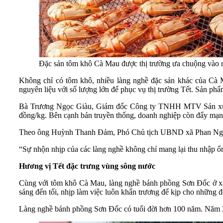
Đặc sản tôm khô Cà Mau được thị trường ưa chuộng vào 
Không chỉ có tôm khô, nhiều làng nghề đặc sản khác của Cà
nguyên liệu với số lượng lớn để phục vụ thị trường Tết. Sản ph
Bà Trương Ngọc Giàu, Giám đốc Công ty TNHH MTV Sản xuất -
đồng/kg. Bên cạnh bán truyền thống, doanh nghiệp còn đẩy mạn
Theo ông Huỳnh Thanh Đảm, Phó Chủ tịch UBND xã Phan Ngọc Hi
“Sự nhộn nhịp của các làng nghề không chỉ mang lại thu nhập 
Hương vị Tết đặc trưng vùng sông nước
Cùng với tôm khô Cà Mau, làng nghề bánh phồng Sơn Đốc ở xã
sáng đến tối, nhịp làm việc luôn khẩn trương để kịp cho những 
Làng nghề bánh phồng Sơn Đốc có tuổi đời hơn 100 năm. Năm 20