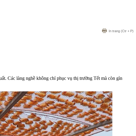
In trang
(Ctr + P)
ất. Các làng nghề không chỉ phục vụ thị trường Tết mà còn gìn