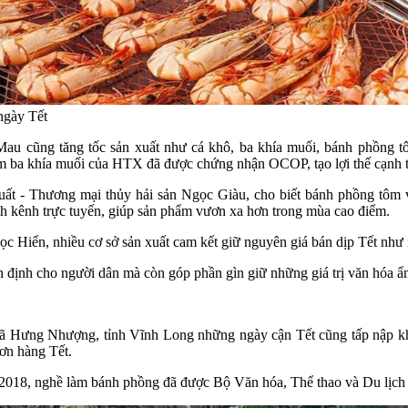
ngày Tết
 Mau cũng tăng tốc sản xuất như cá khô, ba khía muối, bánh phồng
ẩm ba khía muối của HTX đã được chứng nhận OCOP, tạo lợi thế cạnh tr
 Thương mại thủy hải sản Ngọc Giàu, cho biết bánh phồng tôm vẫ
h kênh trực tuyến, giúp sản phẩm vươn xa hơn trong mùa cao điểm.
ển, nhiều cơ sở sản xuất cam kết giữ nguyên giá bán dịp Tết như m
ổn định cho người dân mà còn góp phần gìn giữ những giá trị văn hóa
 Hưng Nhượng, tỉnh Vĩnh Long những ngày cận Tết cũng tấp nập khôn
đơn hàng Tết.
18, nghề làm bánh phồng đã được Bộ Văn hóa, Thể thao và Du lịch cô