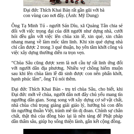
Đại đức Thích Khai Bản rất gần gũi với bà
con vùng cao nơi đây. (Ảnh: Mỹ Dung)
Ông Tạ Minh Tú - người Sán Dìu, xã Quảng Tân chia sẻ
đối với việc trọng đại của đời người như dựng nhà, cưới
hỏi đều gắn với việc lên chùa xin lễ, xin quẻ, xin chân
nhang mang về làm mốc tâm linh. Khi xin quẻ dựng nhà
chỉ cần được 2 trong 3 quẻ thuận, họ yên tâm khởi công và
việc xây dựng thường diễn ra trọn vẹn.
“Chùa Sâu cũng được xem là nơi cầu tự rất linh ứng đối
với người dân địa phương. Nhiều vợ chồng hiếm muộn
sau khi lên chùa làm lễ đã sinh được con nên phấn khởi,
hạnh phúc lắm”, ông Tú nói thêm.
Đại đức Thích Khai Bản - trụ trì chùa Sâu, cho biết, khi
Đại đức mới về chùa, người dân nơi đây chủ yếu mang tín
ngưỡng dân gian. Song song với xây dựng cơ sở vật chất,
nhà chùa chú trọng giảng giải giáo lý, hướng bà con đến
tín ngưỡng thuần Việt, tránh mê tín dị đoan. Chính sự chân
chất, thật thà của đồng bào lại là nền tảng để Phật pháp
dần thấm sâu, giúp họ sống thiện lành, gắn kết cộng đồng.