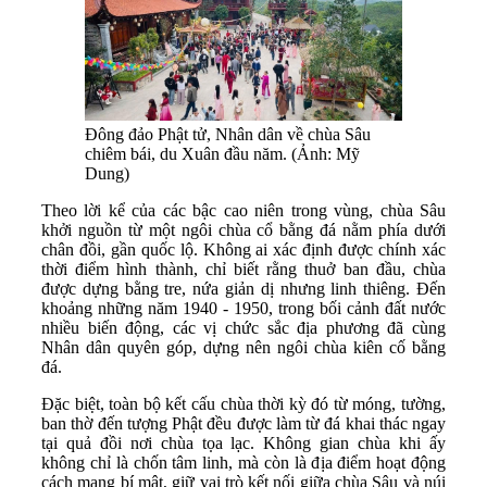
Đông đảo Phật tử, Nhân dân về chùa Sâu
chiêm bái, du Xuân đầu năm. (Ảnh: Mỹ
Dung)
Theo lời kể của các bậc cao niên trong vùng, chùa Sâu
khởi nguồn từ một ngôi chùa cổ bằng đá nằm phía dưới
chân đồi, gần quốc lộ. Không ai xác định được chính xác
thời điểm hình thành, chỉ biết rằng thuở ban đầu, chùa
được dựng bằng tre, nứa giản dị nhưng linh thiêng. Đến
khoảng những năm 1940 - 1950, trong bối cảnh đất nước
nhiều biến động, các vị chức sắc địa phương đã cùng
Nhân dân quyên góp, dựng nên ngôi chùa kiên cố bằng
đá.
Đặc biệt, toàn bộ kết cấu chùa thời kỳ đó từ móng, tường,
ban thờ đến tượng Phật đều được làm từ đá khai thác ngay
tại quả đồi nơi chùa tọa lạc. Không gian chùa khi ấy
không chỉ là chốn tâm linh, mà còn là địa điểm hoạt động
cách mạng bí mật, giữ vai trò kết nối giữa chùa Sâu và núi