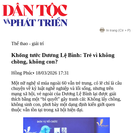
In trang
(Ctr + P)
Thể thao - giải trí
Khổng tước Dương Lệ Bình: Trẻ vì không
chồng, không con?
Hồng Phúc
•
18/03/2026 17:31
Một nữ nghệ sĩ múa ngoài 60 vẫn trẻ trung, có lẽ chỉ là câu
chuyện về kỷ luật nghề nghiệp và lối sống, nhưng trên
mạng xã hội, vẻ ngoài của Dương Lệ Bình lại được giải
thích bằng một “bí quyết” gây tranh cãi: Không lấy chồng,
không sinh con, phơi bày một dạng định kiến giới quen
thuộc vẫn tồn tại trong xã hội hiện đại.