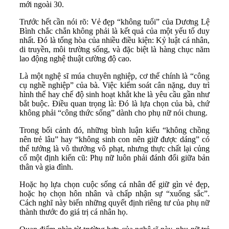
mới ngoài 30.
Trước hết cần nói rõ: Vẻ đẹp “không tuổi” của Dương Lệ
Bình chắc chắn không phải là kết quả của một yếu tố duy
nhất. Đó là tổng hòa của nhiều điều kiện: Kỷ luật cá nhân,
di truyền, môi trường sống, và đặc biệt là hàng chục năm
lao động nghệ thuật cường độ cao.
Là một nghệ sĩ múa chuyên nghiệp, cơ thể chính là “công
cụ nghề nghiệp” của bà. Việc kiểm soát cân nặng, duy trì
hình thể hay chế độ sinh hoạt khắt khe là yêu cầu gần như
bắt buộc. Điều quan trọng là: Đó là lựa chọn của bà, chứ
không phải “công thức sống” dành cho phụ nữ nói chung.
Trong bối cảnh đó, những bình luận kiểu “không chồng
nên trẻ lâu” hay “không sinh con nên giữ được dáng” có
thể tưởng là vô thưởng vô phạt, nhưng thực chất lại củng
cố một định kiến cũ: Phụ nữ luôn phải đánh đổi giữa bản
thân và gia đình.
Hoặc họ lựa chọn cuộc sống cá nhân để giữ gìn vẻ đẹp,
hoặc họ chọn hôn nhân và chấp nhận sự “xuống sắc”.
Cách nghĩ này biến những quyết định riêng tư của phụ nữ
thành thước đo giá trị cá nhân họ.