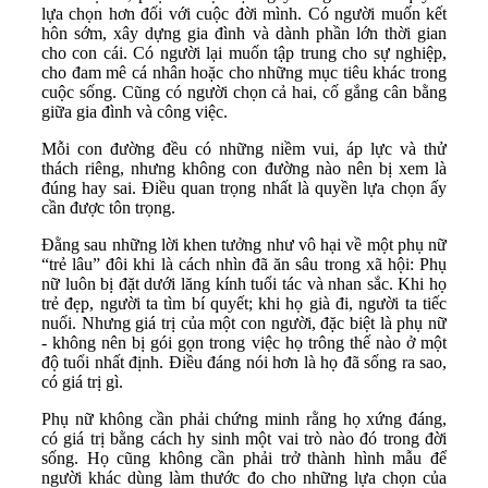
lựa chọn hơn đối với cuộc đời mình. Có người muốn kết
hôn sớm, xây dựng gia đình và dành phần lớn thời gian
cho con cái. Có người lại muốn tập trung cho sự nghiệp,
cho đam mê cá nhân hoặc cho những mục tiêu khác trong
cuộc sống. Cũng có người chọn cả hai, cố gắng cân bằng
giữa gia đình và công việc.
Mỗi con đường đều có những niềm vui, áp lực và thử
thách riêng, nhưng không con đường nào nên bị xem là
đúng hay sai. Điều quan trọng nhất là quyền lựa chọn ấy
cần được tôn trọng.
Đằng sau những lời khen tưởng như vô hại về một phụ nữ
“trẻ lâu” đôi khi là cách nhìn đã ăn sâu trong xã hội: Phụ
nữ luôn bị đặt dưới lăng kính tuổi tác và nhan sắc. Khi họ
trẻ đẹp, người ta tìm bí quyết; khi họ già đi, người ta tiếc
nuối. Nhưng giá trị của một con người, đặc biệt là phụ nữ
- không nên bị gói gọn trong việc họ trông thế nào ở một
độ tuổi nhất định. Điều đáng nói hơn là họ đã sống ra sao,
có giá trị gì.
Phụ nữ không cần phải chứng minh rằng họ xứng đáng,
có giá trị bằng cách hy sinh một vai trò nào đó trong đời
sống. Họ cũng không cần phải trở thành hình mẫu để
người khác dùng làm thước đo cho những lựa chọn của