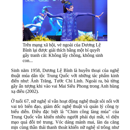
Trên mạng xã hội, vẻ ngoài của Dương Lệ
Bình lại được giải thích bằng một bí quyết
gây tranh cãi: Không lấy chồng, không sinh
con...
Sinh năm 1958, Dương Lệ Bình là huyền thoại của nghệ
thuật múa dân tộc Trung Quốc với những tác phẩm kinh
điển như: Ánh Trăng, Tước Chi Linh. Ngoài ra, bà từng
gây ấn tượng khi vào vai Mai Siêu Phong trong Anh hùng
xạ điêu (2002).
Ở tuổi 67, nữ nghệ sĩ vẫn hoạt động nghệ thuật sôi nổi với
vai trò biên đạo, giám đốc nghệ thuật và quản lý công ty
biểu diễn. Điều đặc biệt là "Chim công làng múa" của
Trung Quốc vẫn khiến nhiều người phải dụi mắt, vì diện
mạo quá đỗi trẻ trung. Vóc dáng mảnh mai, làn da căng
mịn cùng thần thái thanh thoát khiến nữ nghệ sĩ trông như