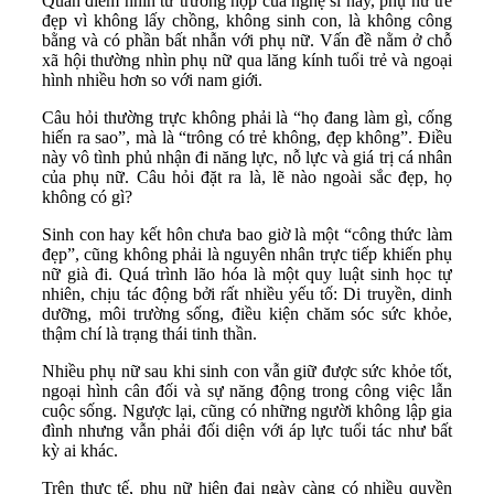
Quan điểm nhìn từ trường hợp của nghệ sĩ này, phụ nữ trẻ
đẹp vì không lấy chồng, không sinh con, là không công
bằng và có phần bất nhẫn với phụ nữ. Vấn đề nằm ở chỗ
xã hội thường nhìn phụ nữ qua lăng kính tuổi trẻ và ngoại
hình nhiều hơn so với nam giới.
Câu hỏi thường trực không phải là “họ đang làm gì, cống
hiến ra sao”, mà là “trông có trẻ không, đẹp không”. Điều
này vô tình phủ nhận đi năng lực, nỗ lực và giá trị cá nhân
của phụ nữ. Câu hỏi đặt ra là, lẽ nào ngoài sắc đẹp, họ
không có gì?
Sinh con hay kết hôn chưa bao giờ là một “công thức làm
đẹp”, cũng không phải là nguyên nhân trực tiếp khiến phụ
nữ già đi. Quá trình lão hóa là một quy luật sinh học tự
nhiên, chịu tác động bởi rất nhiều yếu tố: Di truyền, dinh
dưỡng, môi trường sống, điều kiện chăm sóc sức khỏe,
thậm chí là trạng thái tinh thần.
Nhiều phụ nữ sau khi sinh con vẫn giữ được sức khỏe tốt,
ngoại hình cân đối và sự năng động trong công việc lẫn
cuộc sống. Ngược lại, cũng có những người không lập gia
đình nhưng vẫn phải đối diện với áp lực tuổi tác như bất
kỳ ai khác.
Trên thực tế, phụ nữ hiện đại ngày càng có nhiều quyền