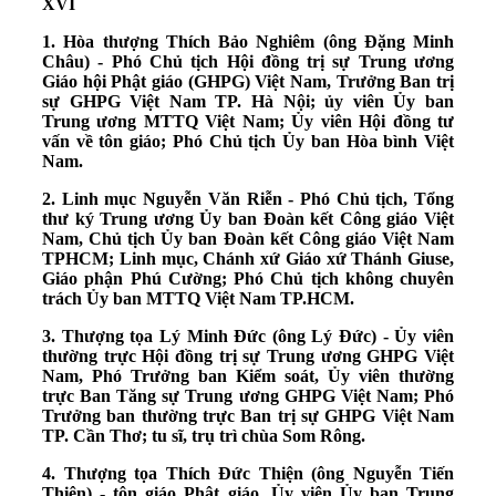
XVI
1. Hòa thượng Thích Bảo Nghiêm (ông Đặng Minh
Châu) - Phó Chủ tịch Hội đồng trị sự Trung ương
Giáo hội Phật giáo (GHPG) Việt Nam, Trưởng Ban trị
sự GHPG Việt Nam TP. Hà Nội; ủy viên Ủy ban
Trung ương MTTQ Việt Nam; Ủy viên Hội đồng tư
vấn về tôn giáo; Phó Chủ tịch Ủy ban Hòa bình Việt
Nam.
2. Linh mục Nguyễn Văn Riễn - Phó Chủ tịch, Tổng
thư ký Trung ương Ủy ban Đoàn kết Công giáo Việt
Nam, Chủ tịch Ủy ban Đoàn kết Công giáo Việt Nam
TPHCM; Linh mục, Chánh xứ Giáo xứ Thánh Giuse,
Giáo phận Phú Cường; Phó Chủ tịch không chuyên
trách Ủy ban MTTQ Việt Nam TP.HCM.
3. Thượng tọa Lý Minh Đức (ông Lý Đức) - Ủy viên
thường trực Hội đồng trị sự Trung ương GHPG Việt
Nam, Phó Trưởng ban Kiểm soát, Ủy viên thường
trực Ban Tăng sự Trung ương GHPG Việt Nam; Phó
Trưởng ban thường trực Ban trị sự GHPG Việt Nam
TP. Cần Thơ; tu sĩ, trụ trì chùa Som Rông.
4. Thượng tọa Thích Đức Thiện (ông Nguyễn Tiến
Thiện) - tôn giáo Phật giáo, Ủy viên Ủy ban Trung