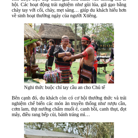
hội. Các hoạt động trải nghiệm như gùi lúa, giã gạo bằng
chày tay với cối, chày, mẹt sàng… giúp du khách hiểu hơn
về sinh hoạt thường ngày của người Xtiêng.
Nghi thức buộc chỉ tay cầu an cho Chủ tế
Bên cạnh đó, du khách còn có cơ hội thưởng thức và trải
nghiệm chế biến các món ăn truyền thống như rượu cần,
cơm lam, thịt nướng chấm muối é, canh bồi, canh thụt, đọt
mây, điều rang bếp củi, bánh tráng mì…