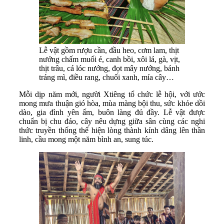
Lễ vật gồm rượu cần, đầu heo, cơm lam, thịt
nướng chấm muối é, canh bồi, xôi lá, gà, vịt,
thịt trâu, cá lóc nướng, đọt mây nướng, bánh
tráng mì, điều rang, chuối xanh, mía cây…
Mỗi dịp năm mới, người Xtiêng tổ chức lễ hội, với ước
mong mưa thuận gió hòa, mùa màng bội thu, sức khỏe dồi
dào, gia đình yên ấm, buôn làng đủ đầy. Lễ vật được
chuẩn bị chu đáo, cây nêu dựng giữa sân cùng các nghi
thức truyền thống thể hiện lòng thành kính dâng lên thần
linh, cầu mong một năm bình an, sung túc.