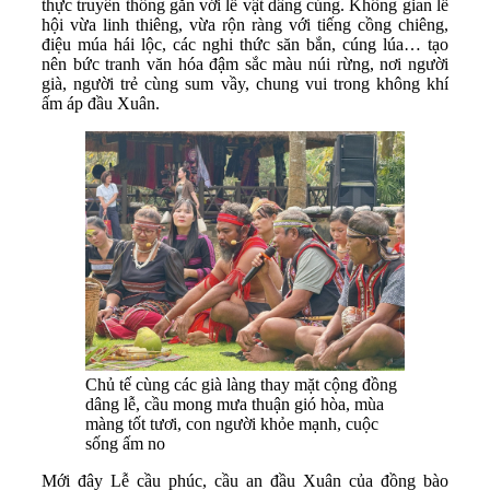
thực truyền thống gắn với lễ vật dâng cúng. Không gian lễ
hội vừa linh thiêng, vừa rộn ràng với tiếng cồng chiêng,
điệu múa hái lộc, các nghi thức săn bắn, cúng lúa… tạo
nên bức tranh văn hóa đậm sắc màu núi rừng, nơi người
già, người trẻ cùng sum vầy, chung vui trong không khí
ấm áp đầu Xuân.
Chủ tế cùng các già làng thay mặt cộng đồng
dâng lễ, cầu mong mưa thuận gió hòa, mùa
màng tốt tươi, con người khỏe mạnh, cuộc
sống ấm no
Mới đây Lễ cầu phúc, cầu an đầu Xuân của đồng bào