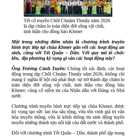
Tết cổ truyền Chôl Chnăm Thmây năm 2026
là dịp chăm lo toàn diện đời sống vật chất,
tinh thần cho đồng bào Khmer
Một trong những điểm nhấn là chương trình truyền
hình trực tiếp tại chùa Khmer gắn với các hoạt động an
sinh, cùng với Tết Quân – Dân. Với quy mô tổ chức
lớn, địa phương kỳ vọng gì vào các hoạt động này?
Ông Trương Cảnh Tuyên:
Chúng tôi xác định, các hoạt
động trong dịp Chôl Chnăm Thmây năm 2026, không chỉ
mang ý nghĩa lễ hội mà phải thực sự trở thành dịp chăm lo
toàn diện đời sống vật chất, tinh thần cho đồng bào
Khmer; củng cố niềm tin của Nhân dân với Đảng và Nhà
nước.
Chương trình truyền hình trực tiếp tại chùa Khmer, được
kỳ vọng tạo sức lan tỏa sâu rộng, vừa tôn vinh giá trị văn
hóa truyền thống, vừa là kênh thông tin sinh động tuyên
truyền những thành tựu nổi bật của đất nước và thành phố.
Đối với chương trình Tết Quân – Dân, thành phố tập trung