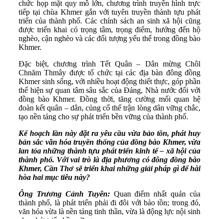
chức họp mặt quy mô lớn, chương trình truyền hình trực
tiếp tại chùa Khmer gắn với tuyên truyền thành tựu phát
triển của thành phố. Các chính sách an sinh xã hội cũng
được triển khai có trọng tâm, trọng điểm, hướng đến hộ
nghèo, cận nghèo và các đối tượng yếu thế trong đồng bào
Khmer.
Đặc biệt, chương trình Tết Quân – Dân mừng Chôl
Chnăm Thmây được tổ chức tại các địa bàn đông đồng
Khmer sinh sống, với nhiều hoạt động thiết thực, góp phần
thể hiện sự quan tâm sâu sắc của Đảng, Nhà nước đối với
đồng bào Khmer. Đồng thời, tăng cường mối quan hệ
đoàn kết quân – dân, củng cố thế trận lòng dân vững chắc,
tạo nền tảng cho sự phát triển bền vững của thành phố.
Kế hoạch lần này đặt ra yêu cầu vừa bảo tồn, phát huy
bản sắc văn hóa truyền thống của đồng bào Khmer, vừa
lan tỏa những thành tựu phát triển kinh tế – xã hội của
thành phố. Với vai trò là địa phương có đông đồng bào
Khmer, Cần Thơ sẽ triển khai những giải pháp gì để hài
hòa hai mục tiêu này?
Ông Trương Cảnh Tuyên:
Quan điểm nhất quán của
thành phố, là phát triển phải đi đôi với bảo tồn; trong đó,
văn hóa vừa là nền tảng tinh thần, vừa là động lực nội sinh