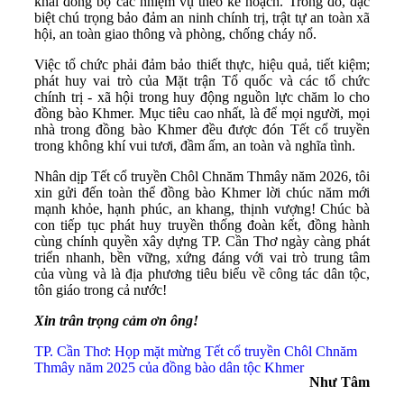
khai đồng bộ các nhiệm vụ theo kế hoạch. Trong đó, đặc
biệt chú trọng bảo đảm an ninh chính trị, trật tự an toàn xã
hội, an toàn giao thông và phòng, chống cháy nổ.
Việc tổ chức phải đảm bảo thiết thực, hiệu quả, tiết kiệm;
phát huy vai trò của Mặt trận Tổ quốc và các tổ chức
chính trị - xã hội trong huy động nguồn lực chăm lo cho
đồng bào Khmer. Mục tiêu cao nhất, là để mọi người, mọi
nhà trong đồng bào Khmer đều được đón Tết cổ truyền
trong không khí vui tươi, đầm ấm, an toàn và nghĩa tình.
Nhân dịp Tết cổ truyền Chôl Chnăm Thmây năm 2026, tôi
xin gửi đến toàn thể đồng bào Khmer lời chúc năm mới
mạnh khỏe, hạnh phúc, an khang, thịnh vượng! Chúc bà
con tiếp tục phát huy truyền thống đoàn kết, đồng hành
cùng chính quyền xây dựng TP. Cần Thơ ngày càng phát
triển nhanh, bền vững, xứng đáng với vai trò trung tâm
của vùng và là địa phương tiêu biểu về công tác dân tộc,
tôn giáo trong cả nước!
Xin trân trọng cảm ơn ông!
TP. Cần Thơ: Họp mặt mừng Tết cổ truyền Chôl Chnăm
Thmây năm 2025 của đồng bào dân tộc Khmer
Như Tâm