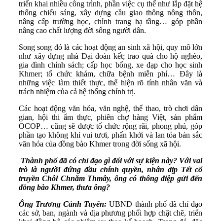
triển khai nhiều công trình, phần việc cụ thể như lắp đặt hệ
thống chiếu sáng, xây dựng cầu giao thông nông thôn,
nâng cấp trường học, chỉnh trang hạ tầng… góp phần
nâng cao chất lượng đời sống người dân.
Song song đó là các hoạt động an sinh xã hội, quy mô lớn
như xây dựng nhà Đại đoàn kết; trao quà cho hộ nghèo,
gia đình chính sách; cấp học bổng, xe đạp cho học sinh
Khmer; tổ chức khám, chữa bệnh miễn phí… Đây là
những việc làm thiết thực, thể hiện rõ tính nhân văn và
trách nhiệm của cả hệ thống chính trị.
Các hoạt động văn hóa, văn nghệ, thể thao, trò chơi dân
gian, hội thi ẩm thực, phiên chợ hàng Việt, sản phẩm
OCOP… cũng sẽ được tổ chức rộng rãi, phong phú, góp
phần tạo không khí vui tươi, phấn khởi và lan tỏa bản sắc
văn hóa của đồng bào Khmer trong đời sống xã hội.
Thành phố đã có chỉ đạo gì đối với sự kiện này? Với vai
trò là người đứng đầu chính quyền, nhân dịp Tết cổ
truyền
Chôl Chnăm Thmây
,
ông có thông điệp gửi đến
đồng bào Khmer,
thưa ông?
Ông Trương Cảnh Tuyên:
UBND thành phố đã chỉ đạo
các sở, ban, ngành và địa phương phối hợp chặt chẽ, triển