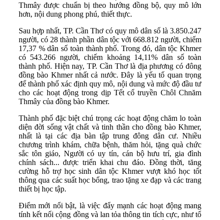
Thmây được chuẩn bị theo hướng đồng bộ, quy mô lớn
hơn, nội dung phong phú, thiết thực.
Sau hợp nhất, TP. Cần Thơ có quy mô dân số là 3.850.247
người, có 28 thành phần dân tộc với 668.812 người, chiếm
17,37 % dân số toàn thành phố. Trong đó, dân tộc Khmer
có 543.266 người, chiếm khoảng 14,11% dân số toàn
thành phố. Hiện nay, TP. Cần Thơ là địa phương có đông
đồng bào Khmer nhất cả nước. Đây là yếu tố quan trọng
để thành phố xác định quy mô, nội dung và mức độ đầu tư
cho các hoạt động trong dịp Tết cổ truyền Chôl Chnăm
Thmây của đồng bào Khmer.
Thành phố đặc biệt chú trọng các hoạt động chăm lo toàn
diện đời sống vật chất và tinh thần cho đồng bào Khmer,
nhất là tại các địa bàn tập trung đông dân cư. Nhiều
chương trình khám, chữa bệnh, thăm hỏi, tặng quà chức
sắc tôn giáo, Người có uy tín, cán bộ hưu trí, gia đình
chính sách... được triển khai chu đáo. Đồng thời, tăng
cường hỗ trợ học sinh dân tộc Khmer vượt khó học tốt
thông qua các suất học bổng, trao tặng xe đạp và các trang
thiết bị học tập.
Điểm mới nổi bật, là việc đẩy mạnh các hoạt động mang
tính kết nối cộng đồng và lan tỏa thông tin tích cực, như tổ