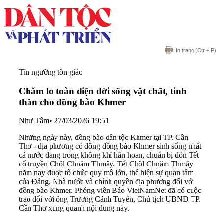
In trang
(Ctr + P)
Tín ngưỡng tôn giáo
Chăm lo toàn diện đời sống vật chất, tinh
thần cho đồng bào Khmer
Như Tâm
•
27/03/2026 19:51
Những ngày này, đồng bào dân tộc Khmer tại TP. Cần
Thơ - địa phương có đông đồng bào Khmer sinh sống nhất
cả nước đang trong không khí hân hoan, chuẩn bị đón Tết
cổ truyền Chôl Chnăm Thmây. Tết Chôl Chnăm Thmây
năm nay được tổ chức quy mô lớn, thể hiện sự quan tâm
của Đảng, Nhà nước và chính quyền địa phương đối với
đồng bào Khmer. Phóng viên Báo VietNamNet đã có cuộc
trao đổi với ông Trương Cảnh Tuyên, Chủ tịch UBND TP.
Cần Thơ xung quanh nội dung này.