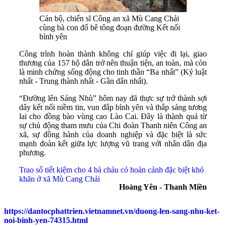
Cán bộ, chiến sĩ Công an xã Mù Cang Chải
cùng bà con đổ bê tông đoạn đường Kết nối
bình yên
Công trình hoàn thành không chỉ giúp việc đi lại, giao
thương của 157 hộ dân trở nên thuận tiện, an toàn, mà còn
là minh chứng sống động cho tinh thần “Ba nhất” (Kỷ luật
nhất - Trung thành nhất - Gần dân nhất).
“Đường lên Sáng Nhù” hôm nay đã thực sự trở thành sợi
dây kết nối niềm tin, vun đắp bình yên và thắp sáng tương
lai cho đồng bào vùng cao Lào Cai. Đây là thành quả từ
sự chủ động tham mưu của Chi đoàn Thanh niên Công an
xã, sự đồng hành của doanh nghiệp và đặc biệt là sức
mạnh đoàn kết giữa lực lượng vũ trang với nhân dân địa
phương.
Trao sổ tiết kiệm cho 4 bà cháu có hoàn cảnh đặc biệt khó
khăn ở xã Mù Cang Chải
Hoàng Yên - Thanh Miền
https://dantocphattrien.vietnamnet.vn/duong-len-sang-nhu-ket-
noi-binh-yen-74315.html