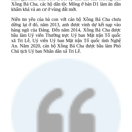
Xồng Bá Cha, các hộ dân tộc Mông ở bản D1 làm ăn dần
khấm khá và an cư ở vùng đất mới.
Niền tin yêu của bà con với cán bộ Xồng Bá Cha chưa
dừng lại ở đó, năm 2013, anh được vinh dự kết nạp vào
hàng ngũ của Đảng. Đến năm 2014, Xồng Bá Cha được
bầu làm Uỷ viên Thường trực Uỷ ban Mặt trận Tổ quốc
xã Tri Lễ, Uỷ viên Uỷ ban Mặt trận Tổ quốc tỉnh Nghệ
An. Năm 2020, cán bộ Xồng Bá Cha được bầu làm Phó
Chủ tịch Uỷ ban Nhân dân xã Tri Lễ.