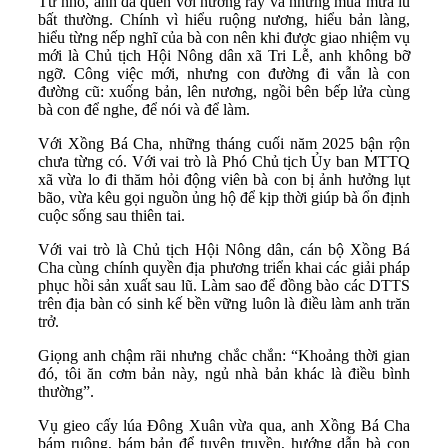
Từ nhỏ, anh đã quen với nương rẫy và những mùa mưa lũ
bất thường. Chính vì hiểu ruộng nương, hiểu bản làng,
hiểu từng nếp nghĩ của bà con nên khi được giao nhiệm vụ
mới là Chủ tịch Hội Nông dân xã Tri Lễ, anh không bỡ
ngỡ. Công việc mới, nhưng con đường đi vẫn là con
đường cũ: xuống bản, lên nương, ngồi bên bếp lửa cùng
bà con để nghe, để nói và để làm.
Với Xồng Bá Cha, những tháng cuối năm 2025 bận rộn
chưa từng có. Với vai trò là Phó Chủ tịch Ủy ban MTTQ
xã vừa lo đi thăm hỏi động viên bà con bị ảnh hưởng lụt
bão, vừa kêu gọi nguồn ủng hộ để kịp thời giúp bà ổn định
cuộc sống sau thiên tai.
Với vai trò là Chủ tịch Hội Nông dân, cán bộ Xồng Bá
Cha cùng chính quyền địa phương triển khai các giải pháp
phục hồi sản xuất sau lũ. Làm sao để đồng bào các DTTS
trên địa bàn có sinh kế bền vững luôn là điều làm anh trăn
trở.
Giọng anh chậm rãi nhưng chắc chắn: “Khoảng thời gian
đó, tôi ăn cơm bản này, ngủ nhà bản khác là điều bình
thường”.
Vụ gieo cấy lúa Đông Xuân vừa qua, anh Xồng Bá Cha
bám ruộng, bám bản để tuyên truyền, hướng dẫn bà con