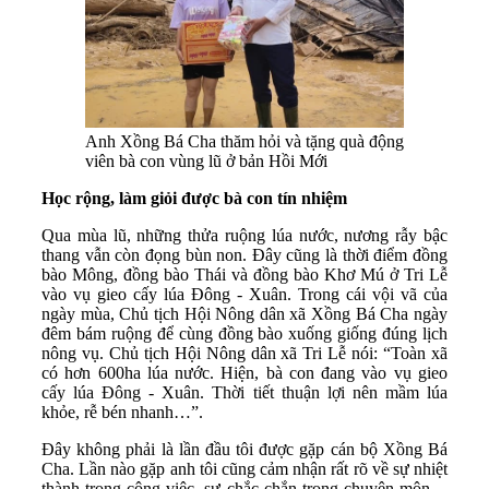
Anh Xồng Bá Cha thăm hỏi và tặng quà động
viên bà con vùng lũ ở bản Hồi Mới
Học rộng, làm giỏi được bà con tín nhiệm
Qua mùa lũ, những thửa ruộng lúa nước, nương rẫy bậc
thang vẫn còn đọng bùn non. Đây cũng là thời điểm đồng
bào Mông, đồng bào Thái và đồng bào Khơ Mú ở Tri Lễ
vào vụ gieo cấy lúa Đông - Xuân. Trong cái vội vã của
ngày mùa, Chủ tịch Hội Nông dân xã Xồng Bá Cha ngày
đêm bám ruộng để cùng đồng bào xuống giống đúng lịch
nông vụ. Chủ tịch Hội Nông dân xã Tri Lễ nói: “Toàn xã
có hơn 600ha lúa nước. Hiện, bà con đang vào vụ gieo
cấy lúa Đông - Xuân. Thời tiết thuận lợi nên mầm lúa
khỏe, rễ bén nhanh…”.
Đây không phải là lần đầu tôi được gặp cán bộ Xồng Bá
Cha. Lần nào gặp anh tôi cũng cảm nhận rất rõ về sự nhiệt
thành trong công việc, sự chắc chắn trong chuyên môn…