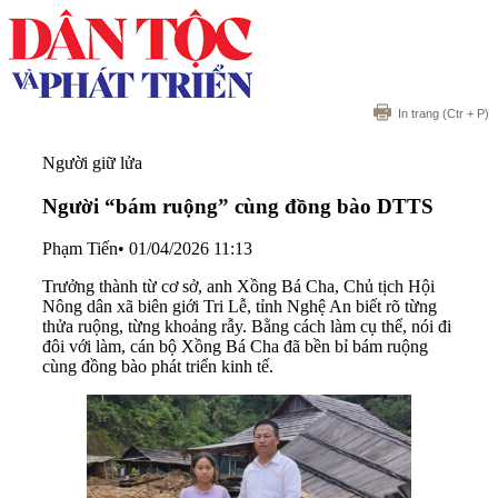
In trang
(Ctr + P)
Người giữ lửa
Người “bám ruộng” cùng đồng bào DTTS
Phạm Tiến
•
01/04/2026 11:13
Trưởng thành từ cơ sở, anh Xồng Bá Cha, Chủ tịch Hội
Nông dân xã biên giới Tri Lễ, tỉnh Nghệ An biết rõ từng
thửa ruộng, từng khoảng rẫy. Bằng cách làm cụ thể, nói đi
đôi với làm, cán bộ Xồng Bá Cha đã bền bỉ bám ruộng
cùng đồng bào phát triển kinh tế.