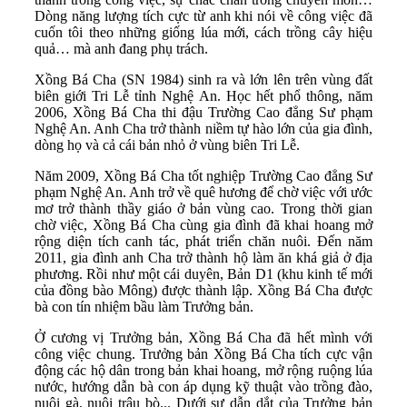
Dòng năng lượng tích cực từ anh khi nói về công việc đã
cuốn tôi theo những giống lúa mới, cách trồng cây hiệu
quả… mà anh đang phụ trách.
Xồng Bá Cha (SN 1984) sinh ra và lớn lên trên vùng đất
biên giới Tri Lễ tỉnh Nghệ An. Học hết phổ thông, năm
2006, Xồng Bá Cha thi đậu Trường Cao đẳng Sư phạm
Nghệ An. Anh Cha trở thành niềm tự hào lớn của gia đình,
dòng họ và cả cái bản nhỏ ở vùng biên Tri Lễ.
Năm 2009, Xồng Bá Cha tốt nghiệp Trường Cao đẳng Sư
phạm Nghệ An. Anh trở về quê hương để chờ việc với ước
mơ trở thành thầy giáo ở bản vùng cao. Trong thời gian
chờ việc, Xồng Bá Cha cùng gia đình đã khai hoang mở
rộng diện tích canh tác, phát triển chăn nuôi. Đến năm
2011, gia đình anh Cha trở thành hộ làm ăn khá giả ở địa
phương. Rồi như một cái duyên, Bản D1 (khu kinh tế mới
của đồng bào Mông) được thành lập. Xồng Bá Cha được
bà con tín nhiệm bầu làm Trưởng bản.
Ở cương vị Trưởng bản, Xồng Bá Cha đã hết mình với
công việc chung. Trưởng bản Xồng Bá Cha tích cực vận
động các hộ dân trong bản khai hoang, mở rộng ruộng lúa
nước, hướng dẫn bà con áp dụng kỹ thuật vào trồng đào,
nuôi gà, nuôi trâu bò... Dưới sự dẫn dắt của Trưởng bản